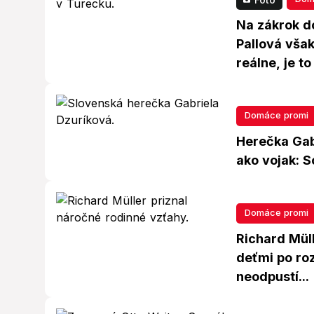
Na zákrok do
Pallová však
reálne, je to
Domáce promi
Herečka Gab
ako vojak: 
Domáce promi
Richard Müll
deťmi po roz
neodpustí...