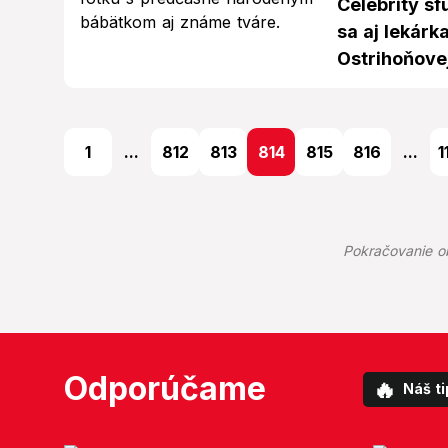
Celebrity sf
sa aj lekárka
Ostrihoňove
1
...
812
813
814
815
816
...
1
Pokračovanie o
Odporúčame
🔥
Náš ti