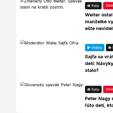
Dom
Foto
Weiter osta
manželke vyh
ešte nevideli
Video
Sajfa sa vrá
detí: Návyk
stalo?
Dom
Foto
Peter Nagy 
ľúto detí, k