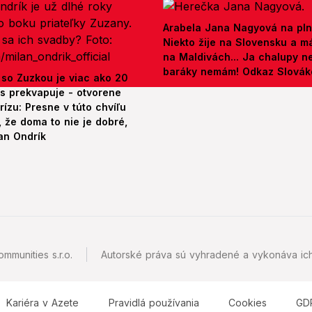
Arabela Jana Nagyová na pln
Niekto žije na Slovensku a m
na Maldivách... Ja chalupy 
baráky nemám! Odkaz Slová
 so Zuzkou je viac ako 20
es prekvapuje - otvorene
rízu: Presne v túto chvíľu
 že doma to nie je dobré,
an Ondrík
mmunities s.r.o.
Autorské práva sú vyhradené a vykonáva ich
Kariéra v Azete
Pravidlá používania
Cookies
GD