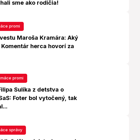
hali sme ako rodičia!
áce promi
nevestu Maroša Kramára: Aký
 Komentár herca hovorí za
máce promi
lipa Sulíka z detstva o
aS: Foter bol vytočený, tak
...
áce správy