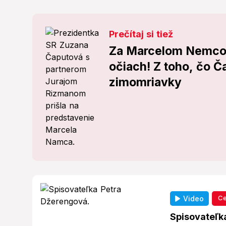
Prečítaj si tiež
Za Marcelom Nemcom 
očiach! Z toho, čo Č
zimomriavky
Ce
Video
Spisovateľk