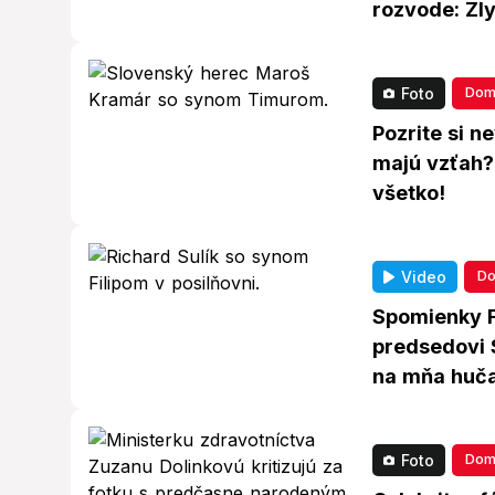
rozvode: Zly
Dom
Foto
Pozrite si 
majú vzťah?
všetko!
Do
Video
Spomienky Fi
predsedovi S
na mňa hučal
Dom
Foto