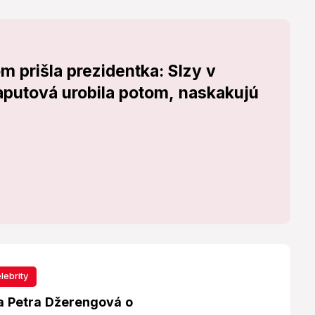
prišla prezidentka: Slzy v
aputová urobila potom, naskakujú
lebrity
a Petra Džerengová o