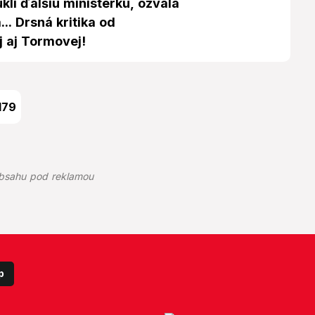
úkli ďalšiu ministerku, ozvala
... Drsná kritika od
j aj Tormovej!
179
bsahu pod reklamou
p