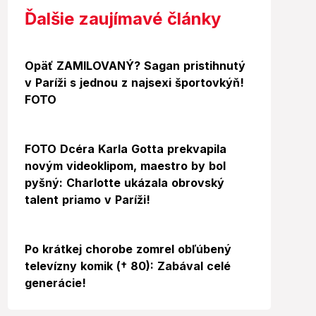
Ďalšie zaujímavé články
Foto
Opäť ZAMILOVANÝ? Sagan pristihnutý
v Paríži s jednou z najsexi športovkýň!
FOTO
FOTO Dcéra Karla Gotta prekvapila
novým videoklipom, maestro by bol
pyšný: Charlotte ukázala obrovský
talent priamo v Paríži!
Po krátkej chorobe zomrel obľúbený
televízny komik († 80): Zabával celé
generácie!