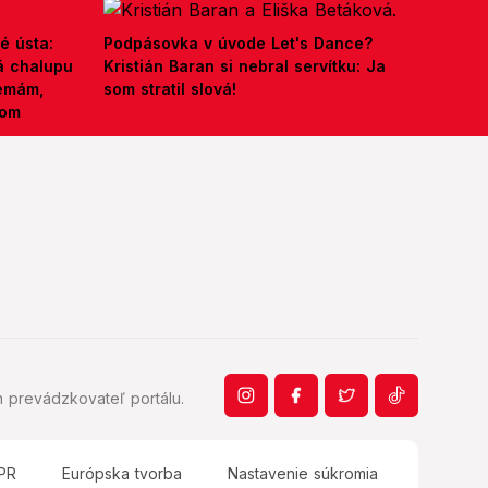
é ústa:
Podpásovka v úvode Let's Dance?
á chalupu
Kristián Baran si nebral servítku: Ja
nemám,
som stratil slová!
kom
 prevádzkovateľ portálu.
PR
Európska tvorba
Nastavenie súkromia