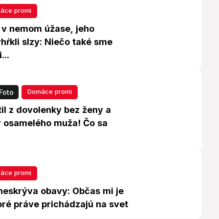
áce promi
l v nemom úžase, jeho
ŕkli slzy: Niečo také sme
...
Domáce promi
Foto
til z dovolenky bez ženy a
y osamelého muža! Čo sa
áce promi
neskrýva obavy: Občas mi je
toré práve prichádzajú na svet