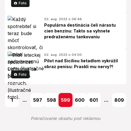
Foto
02. aug. 2023 o 06:46
Populárna destinácia čelí nárastu
cien benzínu: Takto sa vyhnete
predraženému tankovaniu
02. aug. 2023 o 04:00
Pilot nad Sicíliou lietadlom vykrúžil
obraz penisu: Praskli mu nervy?!
Foto
1
...
597
598
599
600
601
...
809
Pokračovanie obsahu pod reklamou