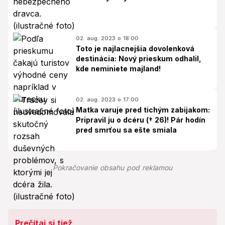
02. aug. 2023 o 18:00
Toto je najlacnejšia dovolenková
destinácia: Nový prieskum odhalil,
kde neminiete majland!
02. aug. 2023 o 17:00
Matka varuje pred tichým zabijakom:
Pripravil ju o dcéru († 26)! Pár hodín
pred smrťou sa ešte smiala
Pokračovanie obsahu pod reklamou
Prečítaj si tiež