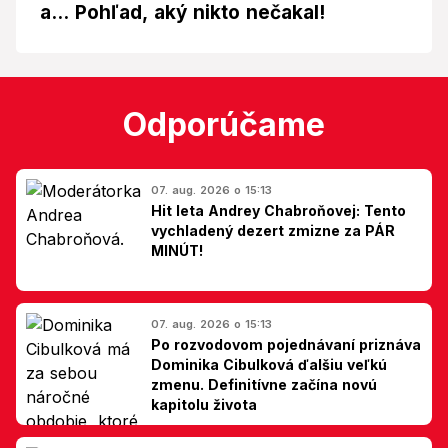
a... Pohľad, aký nikto nečakal!
Odporúčame
07. aug. 2026 o 15:13
Hit leta Andrey Chabroňovej: Tento
vychladený dezert zmizne za PÁR
MINÚT!
07. aug. 2026 o 15:13
Po rozvodovom pojednávaní priznáva
Dominika Cibulková ďalšiu veľkú
zmenu. Definitívne začína novú
kapitolu života