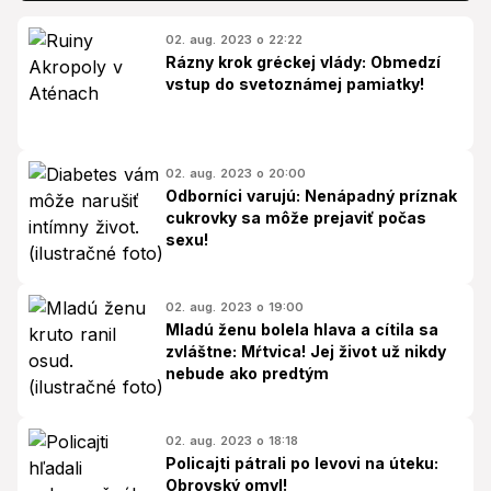
02. aug. 2023 o 22:22
Rázny krok gréckej vlády: Obmedzí
vstup do svetoznámej pamiatky!
02. aug. 2023 o 20:00
Odborníci varujú: Nenápadný príznak
cukrovky sa môže prejaviť počas
sexu!
02. aug. 2023 o 19:00
Mladú ženu bolela hlava a cítila sa
zvláštne: Mŕtvica! Jej život už nikdy
nebude ako predtým
02. aug. 2023 o 18:18
Policajti pátrali po levovi na úteku:
Obrovský omyl!