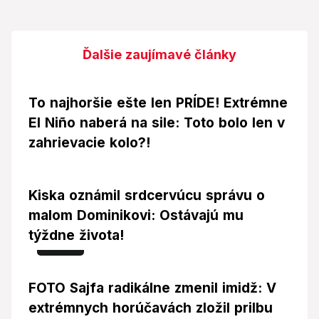
Ďalšie zaujímavé články
To najhoršie ešte len PRÍDE! Extrémne
El Niño naberá na sile: Toto bolo len v
zahrievacie kolo?!
Kiska oznámil srdcervúcu správu o
malom Dominikovi: Ostávajú mu
týždne života!
Foto
FOTO Sajfa radikálne zmenil imidž: V
extrémnych horúčavách zložil prilbu