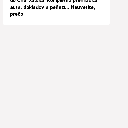
do Chorvátska! Kompletná prehliadka
auta, dokladov a peňazí... Neuveríte,
prečo