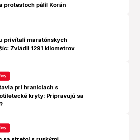
 protestoch pálil Korán
u privítali maratónskych
íc: Zvládli 1291 kilometrov
ávy
avia pri hraniciach s
otiletecké kryty: Pripravujú sa
?
ávy
 sa stretol s ruskými