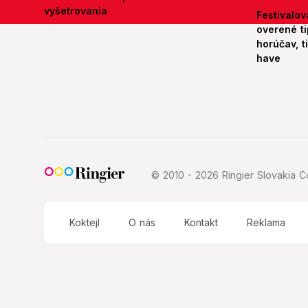
vyšetrovania
Festivalov
overené ti
horúčav, t
have
© 2010 - 2026 Ringier Slovakia Co
Koktejl
O nás
Kontakt
Reklama