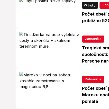
Zah
Foto
Počet obetí 
približne 5
Zahraničie
Tragická sm
spoločnosti:
Porsche nar
Zahraničie
Počet obetí
Maroku opäť
pomalé