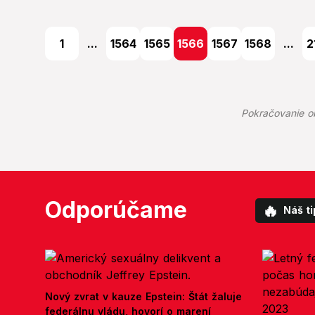
1
...
1564
1565
1566
1567
1568
...
2
Pokračovanie o
Odporúčame
🔥
Náš ti
Nový zvrat v kauze Epstein: Štát žaluje
federálnu vládu, hovorí o marení