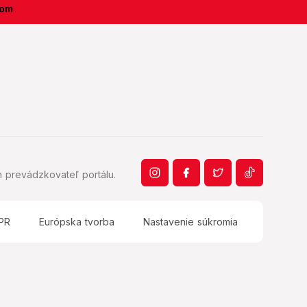
kom
 prevádzkovateľ portálu.
PR
Európska tvorba
Nastavenie súkromia