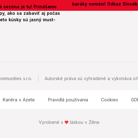
baráky nemám! Odkaz Slová
á sezóna je tu! Prinášame
py, ako sa zabaviť aj počas
ieto kúsky sú jasný must-
mmunities s.r.o.
Autorské práva sú vyhradené a vykonáva ich
Kariéra v Azete
Pravidlá používania
Cookies
GD
Vyrobené s
láskou v Žiline