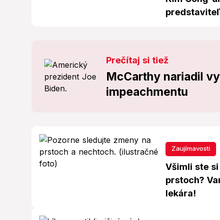
predstaviteľ
Prečítaj si tiež
McCarthy nariadil vy
impeachmentu
Zaujímavosti
Všimli ste s
prstoch? Va
lekára!