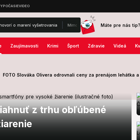
Máte pre nás tip
 marení vyšetrovania
Mimoriadny poplach na známom letisku: Na mie
e
Zaujímavosti
Krimi
Šport
Zdravie
Videá
Kv
FOTO Slováka Olivera odrovnali ceny za prenájom lehátka a 
tiahnuť z trhu obľúbené
iarenie