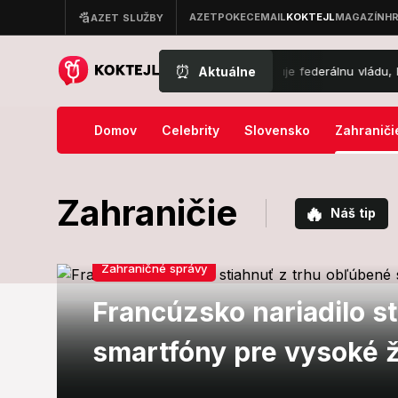
⏰
Aktuálne
Nový zvrat v kauze Epstein: Štát žaluje federálnu vládu, hovorí o
Domov
Celebrity
Slovensko
Zahraniči
Zahraničie
🔥
Náš tip
Zahraničné správy
Francúzsko nariadilo s
smartfóny pre vysoké ž