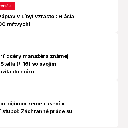
raničie
záplav v Líbyi vzrástol: Hlásia
200 mŕtvych!
rť dcéry manažéra známej
 Stella († 16) so svojím
azila do múru!
 po ničivom zemetrasení v
 stúpol: Záchranné práce sú