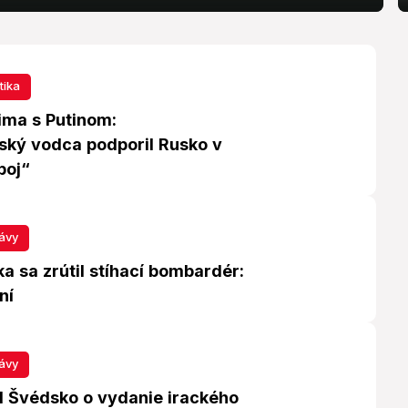
tika
ima s Putinom:
ský vodca podporil Rusko v
boj“
ávy
a sa zrútil stíhací bombardér:
ní
ávy
al Švédsko o vydanie irackého