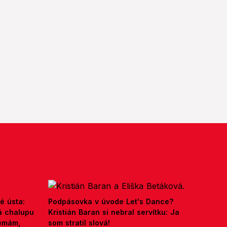
é ústa:
Podpásovka v úvode Let's Dance?
á chalupu
Kristián Baran si nebral servítku: Ja
nemám,
som stratil slová!