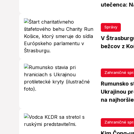
utečenca: Na
Správy
V Štrasburg
bežcov z Koš
Zahraničné spr
Rumunsko st
Ukrajinou pr
na najhoršie
Zahraničné spr
Kim Čong-un