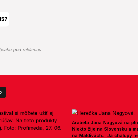
157
bsahu pod reklamou
p
Arabela Jana Nagyová na pln
Niekto žije na Slovensku a m
na Maldivách... Ja chalupy 