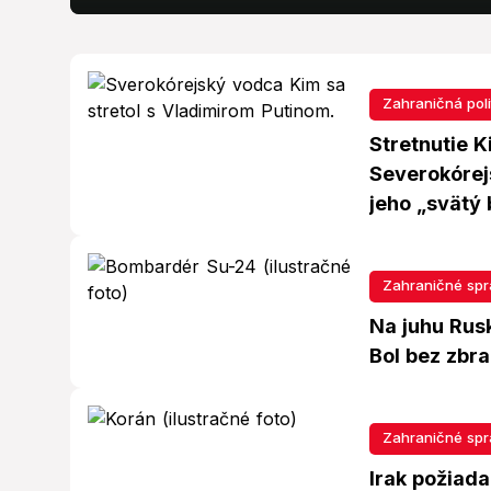
Zahraničná poli
Stretnutie K
Severokórej
jeho „svätý 
Zahraničné spr
Na juhu Rusk
Bol bez zbra
Zahraničné spr
Irak požiad