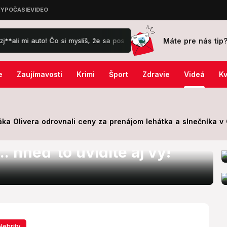
Máte pre nás tip
i auto! Čo si myslíš, že sa pos**em?!
FOTO Hrôza neďaleko hlavné
e
Zaujímavosti
Krimi
Šport
Zdravie
Videá
Kv
ka Olivera odrovnali ceny za prenájom lehátka a slnečníka v C
oči pri pohľade na snímku
.. hneď to uvidíte aj vy!
lebrity