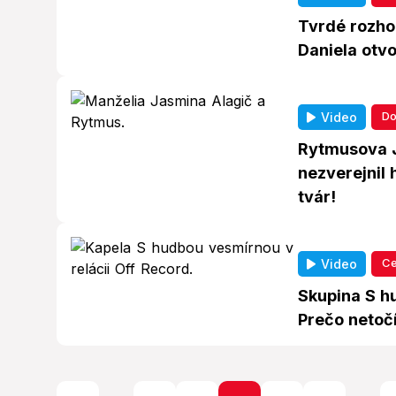
Tvrdé rozho
Daniela otv
Do
Video
Rytmusova J
nezverejnil 
tvár!
Ce
Video
Skupina S h
Prečo netoč