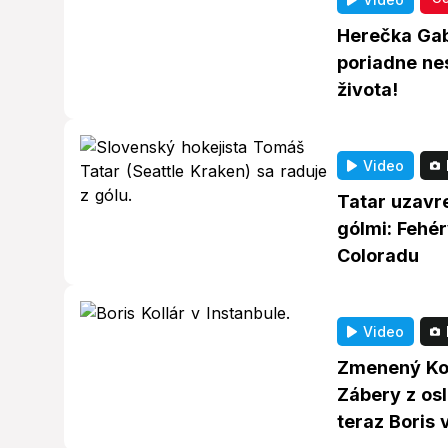
Herečka Gab
poriadne ne
života!
Video
Tatar uzavr
gólmi: Fehé
Coloradu
Video
Zmenený Kol
Zábery z os
teraz Boris 