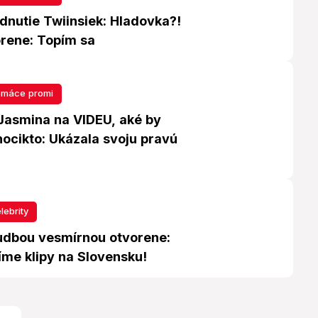
dnutie Twiinsiek: Hladovka?!
orene: Topím sa
máce promi
asmina na VIDEU, aké by
hocikto: Ukázala svoju pravú
lebrity
udbou vesmírnou otvorene:
íme klipy na Slovensku!