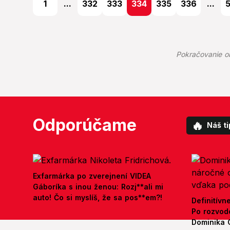
1
...
332
333
334
335
336
...
Pokračovanie o
Odporúčame
🔥
Náš ti
Exfarmárka po zverejnení VIDEA
Gáboríka s inou ženou: Rozj**ali mi
auto! Čo si myslíš, že sa pos**em?!
Definitívn
Po rozvod
Dominika 