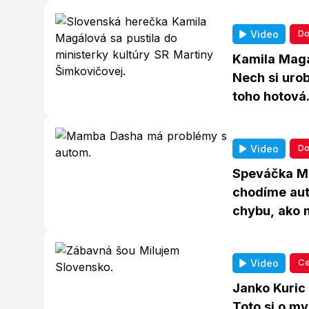
Do
Video
Kamila Magá
Nech si urob
toho hotová.
Do
Video
Speváčka Ma
chodíme au
chybu, ako 
Ce
Video
Janko Kuric
Toto si o mys