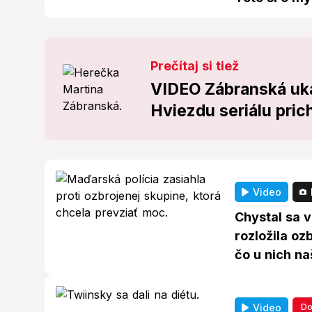
Prečítaj si tiež
VIDEO Zábranská ukáz
Hviezdu seriálu prichy
Video
Chystal sa 
rozložila oz
čo u nich naš
Do
Video