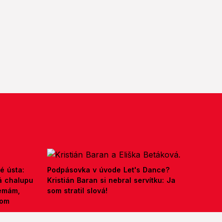
é ústa:
Podpásovka v úvode Let's Dance?
á chalupu
Kristián Baran si nebral servítku: Ja
nemám,
som stratil slová!
kom