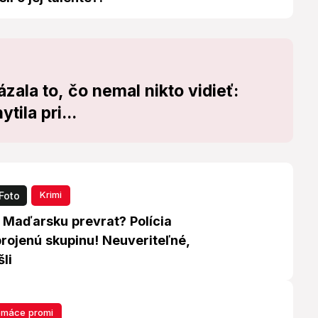
ala to, čo nemal nikto vidieť:
tila pri...
Krimi
Foto
v Maďarsku prevrat? Polícia
brojenú skupinu! Neuveriteľné,
li
máce promi