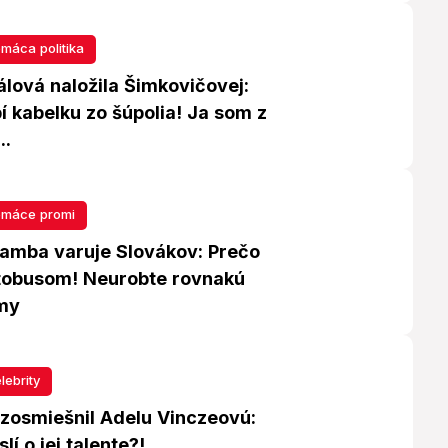
máca politika
lová naložila Šimkovičovej:
í kabelku zo šúpolia! Ja som z
..
máce promi
mba varuje Slovákov: Prečo
tobusom! Neurobte rovnakú
my
lebrity
 zosmiešnil Adelu Vinczeovú:
lí o jej talente?!