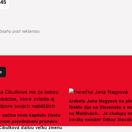
545
bsahu pod reklamou
p
Arabela Jana Nagyová na pln
Niekto žije na Slovensku a m
na Maldivách... Ja chalupy 
e začína novú kapitolu života:
baráky nemám! Odkaz Slová
ovom pojednávaní priznáva
Cibulková ďalšiu veľkú zmenu