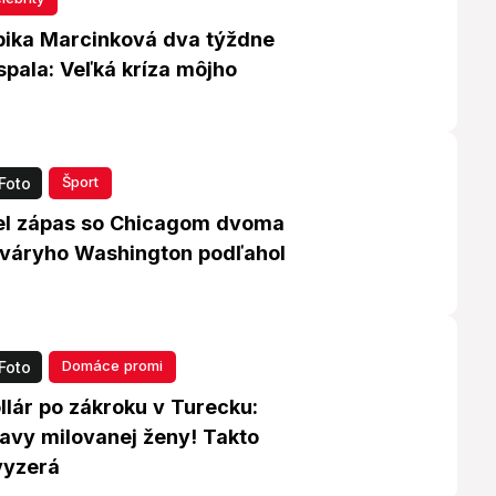
ika Marcinková dva týždne
spala: Veľká kríza môjho
Šport
Foto
el zápas so Chicagom dvoma
rváryho Washington podľahol
Domáce promi
Foto
lár po zákroku v Turecku:
lavy milovanej ženy! Takto
vyzerá