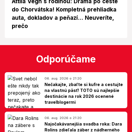
Attila Végh s rodinou: Dráma po ceste
do Chorvátska! Kompletná prehliadka
auta, dokladov a peňazí... Neuveríte,
prečo
Odporúčame
06. aug. 2026 o 21:20
Nečakajte, zbaľte si kufre a cestujte
na vlastnú päsť! TOTO sú najlepšie
destinácie na rok 2026 ocenené
travelblogermi
06. aug. 2026 o 21:20
Najočakávanejšia svadba roka: Dara
Rolins zdieľala záber z nádherného