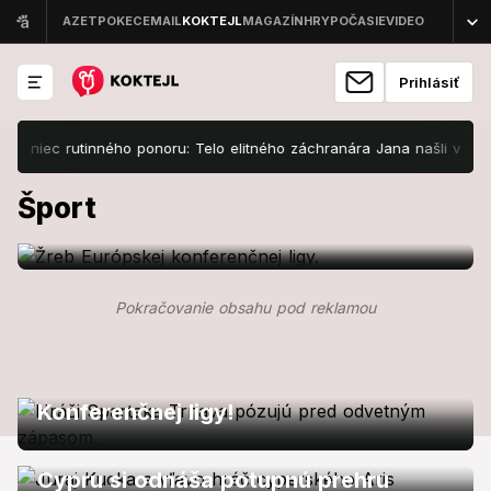
Prihlásiť
oniec rutinného ponoru: Telo elitného záchranára Jana našli v hĺbke 1
Foto
Šport
Európska konferenčná liga: Slovan a
Šport
Trnava spoznali svojich súperov v
skupinách
Foto
Video
Šport
Pokračovanie obsahu pod reklamou
Spartak Trnava zvládol divoký zápas
proti Dnipru: Prvýkrát postúpil do
Foto
Video
Šport
Konferenčnej ligy!
ŠK Slovan sa totálne rozsypal a z
Cypru si odnáša potupnú prehru