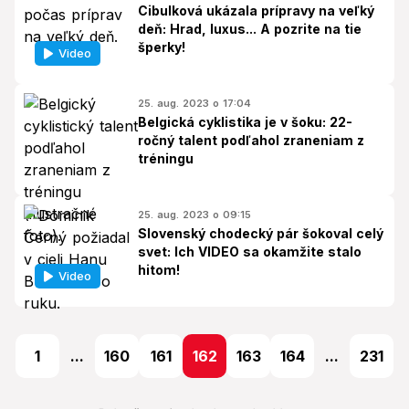
Cibulková ukázala prípravy na veľký
deň: Hrad, luxus... A pozrite na tie
šperky!
Video
25. aug. 2023 o 17:04
Belgická cyklistika je v šoku: 22-
ročný talent podľahol zraneniam z
tréningu
25. aug. 2023 o 09:15
Slovenský chodecký pár šokoval celý
svet: Ich VIDEO sa okamžite stalo
hitom!
Video
1
...
160
161
162
163
164
...
231