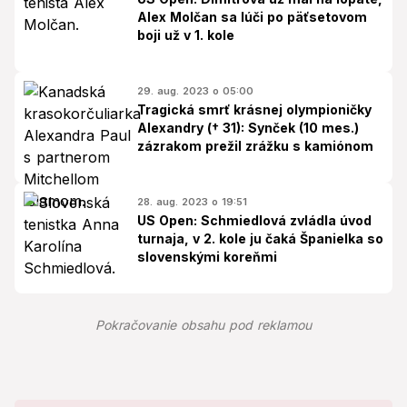
Alex Molčan sa lúči po päťsetovom
boji už v 1. kole
29. aug. 2023 o 05:00
Tragická smrť krásnej olympioničky
Alexandry († 31): Synček (10 mes.)
zázrakom prežil zrážku s kamiónom
28. aug. 2023 o 19:51
US Open: Schmiedlová zvládla úvod
turnaja, v 2. kole ju čaká Španielka so
slovenskými koreňmi
Pokračovanie obsahu pod reklamou