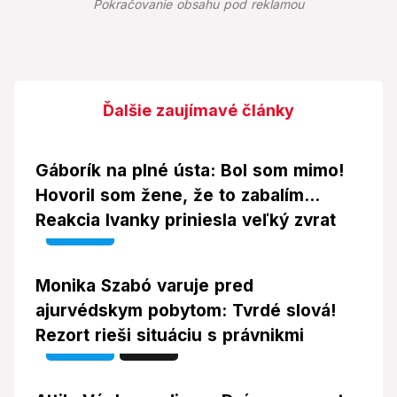
Pokračovanie obsahu pod reklamou
Ďalšie zaujímavé články
Gáborík na plné ústa: Bol som mimo!
Hovoril som žene, že to zabalím...
Reakcia Ivanky priniesla veľký zvrat
Video
Monika Szabó varuje pred
ajurvédskym pobytom: Tvrdé slová!
Rezort rieši situáciu s právnikmi
Video
Foto