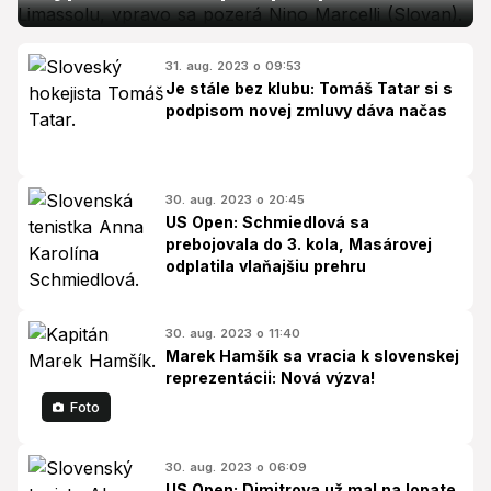
31. aug. 2023 o 09:53
Je stále bez klubu: Tomáš Tatar si s
podpisom novej zmluvy dáva načas
30. aug. 2023 o 20:45
US Open: Schmiedlová sa
prebojovala do 3. kola, Masárovej
odplatila vlaňajšiu prehru
30. aug. 2023 o 11:40
Marek Hamšík sa vracia k slovenskej
reprezentácii: Nová výzva!
Foto
30. aug. 2023 o 06:09
US Open: Dimitrova už mal na lopate,