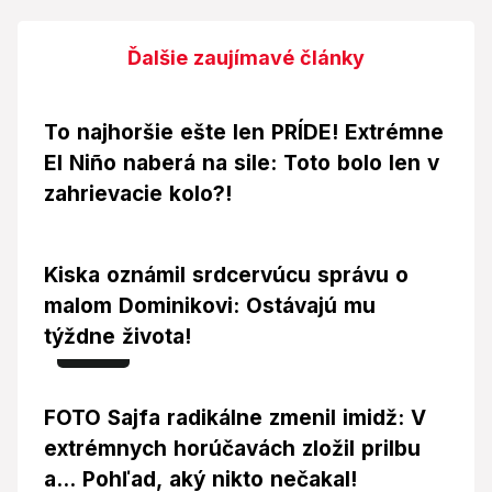
Ďalšie zaujímavé články
To najhoršie ešte len PRÍDE! Extrémne
El Niño naberá na sile: Toto bolo len v
zahrievacie kolo?!
Kiska oznámil srdcervúcu správu o
malom Dominikovi: Ostávajú mu
týždne života!
Foto
FOTO Sajfa radikálne zmenil imidž: V
extrémnych horúčavách zložil prilbu
a... Pohľad, aký nikto nečakal!