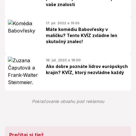
vaše znalosti
17. júl. 2022 o 15:55
Máte komédiu Babovřesky v
malíčku? Tento KVÍZ zvládne len
skutočný znalec!
16. júl. 2022 o 18:00
Ako dobre poznáte lídrov európskych
krajín? KVÍZ, ktorý nezvládne každý
Pokračovanie obsahu pod reklamou
Prečítaj si tiež