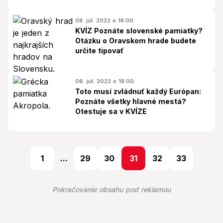
08. júl. 2022 o 18:00
KVÍZ Poznáte slovenské pamiatky?
Otázku o Oravskom hrade budete
určite tipovať
06. júl. 2022 o 18:00
Toto musí zvládnuť každý Európan:
Poznáte všetky hlavné mestá?
Otestuje sa v KVÍZE
1
...
29
30
31
32
33
Pokračovanie obsahu pod reklamou