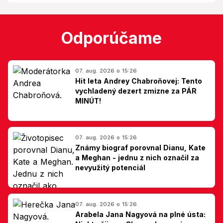
Odporúčame
07. aug. 2026 o 15:26
Hit leta Andrey Chabroňovej: Tento
vychladený dezert zmizne za PÁR
MINÚT!
07. aug. 2026 o 15:26
Známy biograf porovnal Dianu, Kate
a Meghan - jednu z nich označil za
nevyužitý potenciál
07. aug. 2026 o 15:26
Arabela Jana Nagyová na plné ústa: