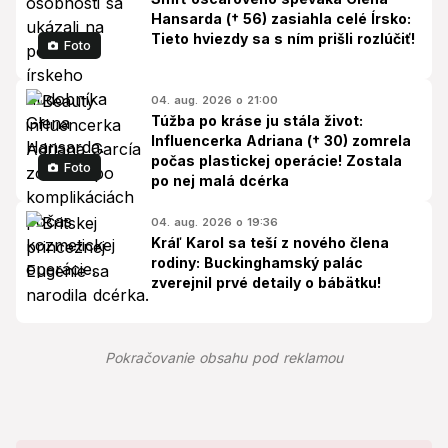
Hansarda († 56) zasiahla celé Írsko:
Tieto hviezdy sa s ním prišli rozlúčiť!
Foto
04. aug. 2026 o 21:00
Túžba po kráse ju stála život:
Influencerka Adriana († 30) zomrela
počas plastickej operácie! Zostala
Foto
po nej malá dcérka
04. aug. 2026 o 19:36
Kráľ Karol sa teší z nového člena
rodiny: Buckinghamský palác
zverejnil prvé detaily o bábätku!
Pokračovanie obsahu pod reklamou