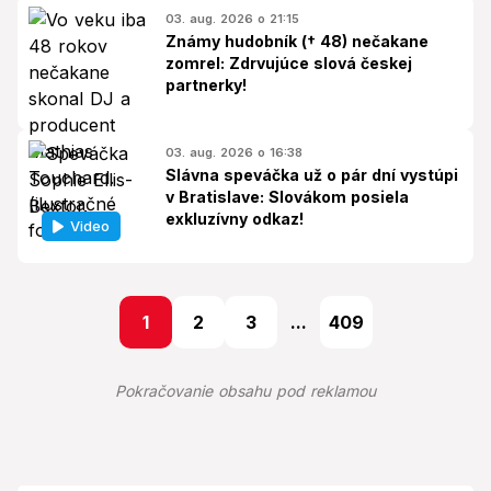
03. aug. 2026 o 21:15
Známy hudobník († 48) nečakane
zomrel: Zdrvujúce slová českej
partnerky!
03. aug. 2026 o 16:38
Slávna speváčka už o pár dní vystúpi
v Bratislave: Slovákom posiela
exkluzívny odkaz!
Video
1
2
3
...
409
Pokračovanie obsahu pod reklamou