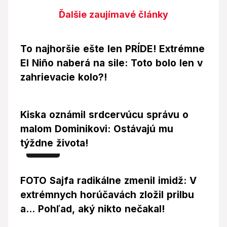
Ďalšie zaujímavé články
To najhoršie ešte len PRÍDE! Extrémne
El Niño naberá na sile: Toto bolo len v
zahrievacie kolo?!
Kiska oznámil srdcervúcu správu o
malom Dominikovi: Ostávajú mu
týždne života!
Foto
FOTO Sajfa radikálne zmenil imidž: V
extrémnych horúčavách zložil prilbu
a... Pohľad, aký nikto nečakal!