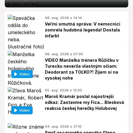
06. aug. 2026 o 14:14
Veľmi smutná správa: V nemocnici
zomrela hudobná legenda! Dostala
infarkt
06. aug. 2026 o 07:30
VIDEO Manželka trénera Růžičku v
Turecku neverila vlastným očiam:
Deodorant za TOĽKO?! Žijem si na
Video
vysokej nohe
05. aug. 2026 o 13:00
Maroš Kramár poslal najostrejší
odkaz: Zastavme my Fica... Blesková
reakcia českej herečky Holubovej
Video
04. aug. 2026 o 21:10
Smrť oscarového speváka Glena