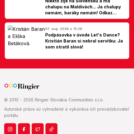
Niekto žije na Slovensku a má
chalupu na Maldivách... Ja chalupy
nemám, baráky nemám! Odkaz
Slovákom
07. aug. 2026 o 15:26
Podpásovka v úvode Let's Dance?
Kristián Baran si nebral servítku: Ja
som stratil slová!
© 2010 - 2026 Ringier Slovakia Communities s.r.o.
Autorské práva sú vyhradené a vykonáva ich prevádzkovateľ
portálu.