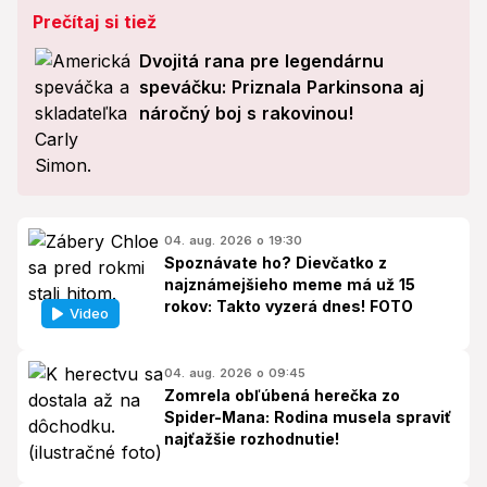
Prečítaj si tiež
Dvojitá rana pre legendárnu
speváčku: Priznala Parkinsona aj
náročný boj s rakovinou!
04. aug. 2026 o 19:30
Spoznávate ho? Dievčatko z
najznámejšieho meme má už 15
rokov: Takto vyzerá dnes! FOTO
Video
04. aug. 2026 o 09:45
Zomrela obľúbená herečka zo
Spider-Mana: Rodina musela spraviť
najťažšie rozhodnutie!