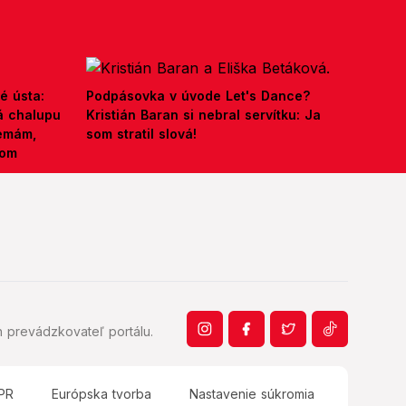
é ústa:
Podpásovka v úvode Let's Dance?
á chalupu
Kristián Baran si nebral servítku: Ja
nemám,
som stratil slová!
kom
 prevádzkovateľ portálu.
PR
Európska tvorba
Nastavenie súkromia