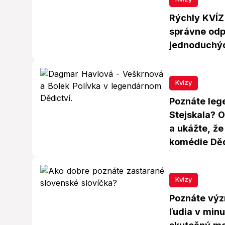
Rýchly KVÍZ
správne odp
jednoduchý
Kvízy
Poznáte leg
Stejskala? 
a ukážte, že
komédie Děd
Kvízy
Poznáte význ
ľudia v minu