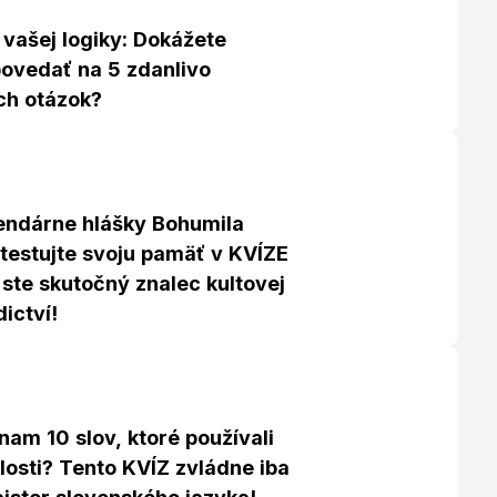
 vašej logiky: Dokážete
ovedať na 5 zdanlivo
ch otázok?
endárne hlášky Bohumila
Otestujte svoju pamäť v KVÍZE
 ste skutočný znalec kultovej
ictví!
am 10 slov, ktoré používali
losti? Tento KVÍZ zvládne iba