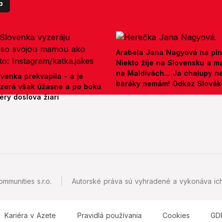
p
Arabela Jana Nagyová na pln
Niekto žije na Slovensku a m
na Maldivách... Ja chalupy 
venka prekvapila - a je
baráky nemám! Odkaz Slová
yzerá však úžasne a po boku
ry doslova žiari
mmunities s.r.o.
Autorské práva sú vyhradené a vykonáva ich
Kariéra v Azete
Pravidlá používania
Cookies
GD