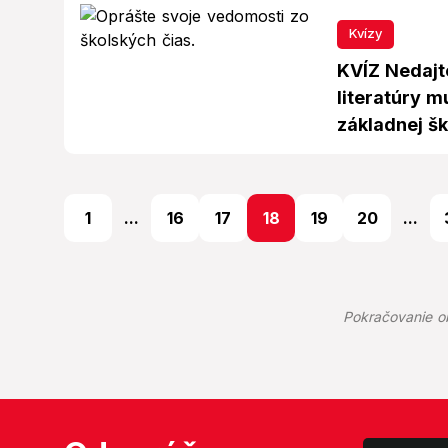
Kvízy
KVÍZ Nedajte
literatúry m
základnej šk
1
...
16
17
18
19
20
...
Pokračovanie o