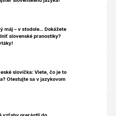
jster slovenského jazyka!
 máj – v stodole... Dokážete
lniť slovenské pranostiky?
ytáky!
ské slovíčka: Viete, čo je to
ela? Otestujte sa v jazykovom
 vzťahy prerástli do