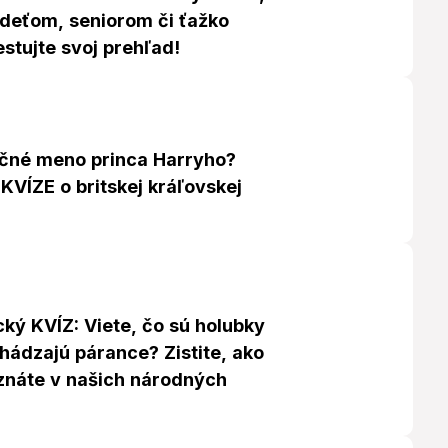
deťom, seniorom či ťažko
stujte svoj prehľad!
očné meno princa Harryho?
KVÍZE o britskej kráľovskej
ký KVÍZ: Viete, čo sú holubky
hádzajú párance? Zistite, ako
znáte v našich národných