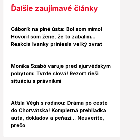
Ďalšie zaujímavé články
Gáborík na plné ústa: Bol som mimo!
Hovoril som žene, že to zabalím...
Reakcia Ivanky priniesla veľký zvrat
Video
Monika Szabó varuje pred ajurvédskym
pobytom: Tvrdé slová! Rezort rieši
situáciu s právnikmi
Video
Foto
Attila Végh s rodinou: Dráma po ceste
do Chorvátska! Kompletná prehliadka
auta, dokladov a peňazí... Neuveríte,
prečo