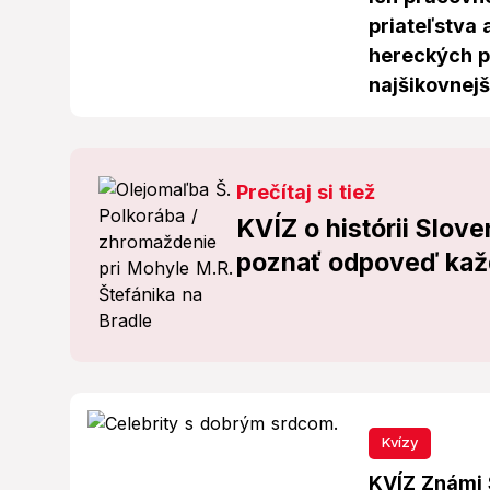
priateľstva 
hereckých p
najšikovnejš
Prečítaj si tiež
KVÍZ o histórii Slove
poznať odpoveď každ
Kvízy
KVÍZ Známi S