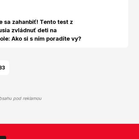
 sa zahanbiť! Tento test z
usia zvládnuť deti na
ole: Ako si s ním poradíte vy?
33
bsahu pod reklamou