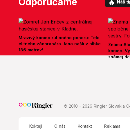
Odporúčame
🔥
Náš ti
Mrazivý koniec rutinného ponoru: Telo
elitného záchranára Jana našli v hĺbke
Známa Slo
186 metrov!
koniec. V
známej dcé
© 2010 - 2026 Ringier Slovakia Co
Koktejl
O nás
Kontakt
Reklama