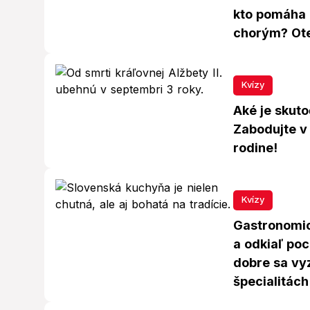
kto pomáha 
chorým? Ote
Kvízy
Aké je skut
Zabodujte v 
rodine!
Kvízy
Gastronomic
a odkiaľ poc
dobre sa vy
špecialitách