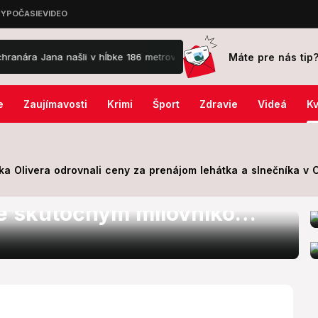
Máte pre nás tip
Jana našli v hĺbke 186 metrov!
Poplach na palube: Pasažier podľah
e
Zaujímavosti
Krimi
Šport
Zdravie
Videá
Kv
a Olivera odrovnali ceny za prenájom lehátka a slnečníka v C
rávne na všetky otázky v
e skutočným milovníkom