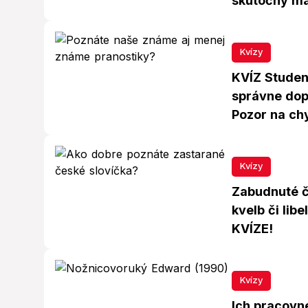
skutočný ma
Kvízy
KVÍZ Studený
správne dop
Pozor na ch
Kvízy
Zabudnuté če
kvelb či lib
KVÍZE!
Kvízy
Ich pracovné