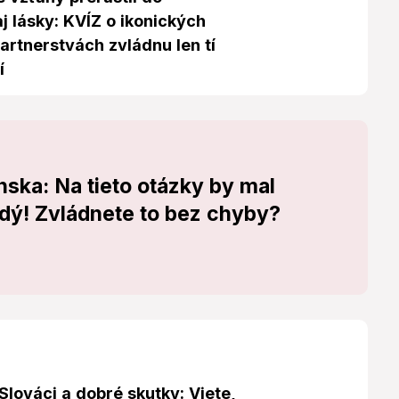
aj lásky: KVÍZ o ikonických
artnerstvách zvládnu len tí
í
nska: Na tieto otázky by mal
ý! Zvládnete to bez chyby?
lováci a dobré skutky: Viete,