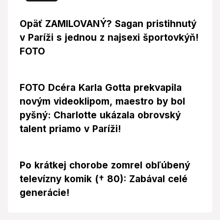
Opäť ZAMILOVANÝ? Sagan pristihnutý
v Paríži s jednou z najsexi športovkýň!
FOTO
FOTO Dcéra Karla Gotta prekvapila
novým videoklipom, maestro by bol
pyšný: Charlotte ukázala obrovský
talent priamo v Paríži!
Po krátkej chorobe zomrel obľúbený
televízny komik († 80): Zabával celé
generácie!