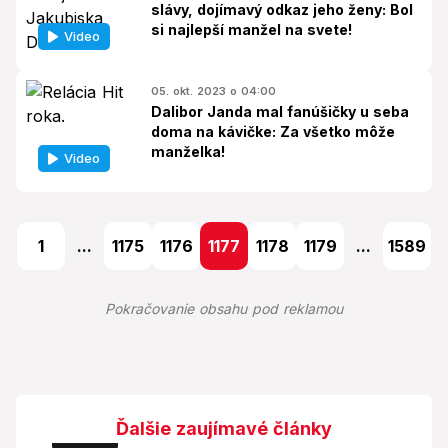
slávy, dojímavý odkaz jeho ženy: Bol
si najlepší manžel na svete!
Video
05. okt. 2023 o 04:00
Dalibor Janda mal fanúšičky u seba
doma na kávičke: Za všetko môže
manželka!
Video
1
...
1175
1176
1177
1178
1179
...
1589
Pokračovanie obsahu pod reklamou
Ďalšie zaujímavé články
Foto