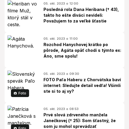
05. okt. 2023 o 12:00
Posledná rola Dana Heribana († 43),
takto ho ešte diváci nevideli:
Považujem to za veľké šťastie
05. okt. 2023 o 11:00
Rozchod Hanychovej krátko po
pôrode, Agáta opäť chodí s týmto ex:
Áno, sme spolu!
05. okt. 2023 o 09:30
FOTO Paľa Haberu z Chorvátska baví
internet: Sledujte detail vedľa! Všimli
ste si to aj vy?
Foto
05. okt. 2023 o 08:53
Prvé slová zdrveného manžela
Janečkovej († 25): Som šťastný, že
som ju mohol sprevádzať
Foto