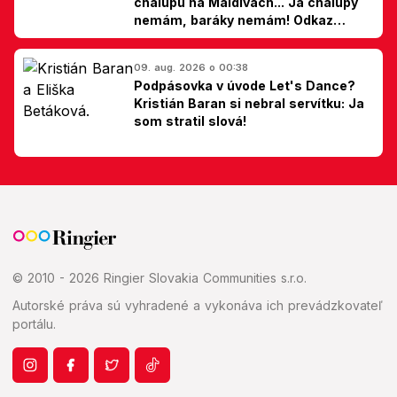
chalupu na Maldivách... Ja chalupy
nemám, baráky nemám! Odkaz
Slovákom
09. aug. 2026 o 00:38
Podpásovka v úvode Let's Dance?
Kristián Baran si nebral servítku: Ja
som stratil slová!
© 2010 - 2026 Ringier Slovakia Communities s.r.o.
Autorské práva sú vyhradené a vykonáva ich prevádzkovateľ
portálu.