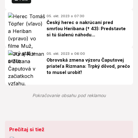
05. okt. 2023 o 07:30
Český herec o nakrúcaní pred
smrťou Heribana († 43): Predstavte
si tú šialenú náhodu...
05. okt. 2023 o 06:00
Obrovská zmena výzoru Čaputovej
priateľa Rizmana: Trpký dôvod, prečo
to musel urobiť!
Pokračovanie obsahu pod reklamou
Prečítaj si tiež