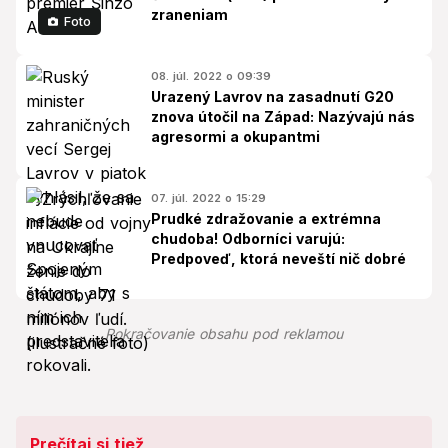
zraneniam
Foto
08. júl. 2022 o 09:39
Urazený Lavrov na zasadnutí G20
znova útočil na Západ: Nazývajú nás
agresormi a okupantmi
07. júl. 2022 o 15:29
Prudké zdražovanie a extrémna
chudoba! Odborníci varujú:
Predpoveď, ktorá neveští nič dobré
Pokračovanie obsahu pod reklamou
Prečítaj si tiež