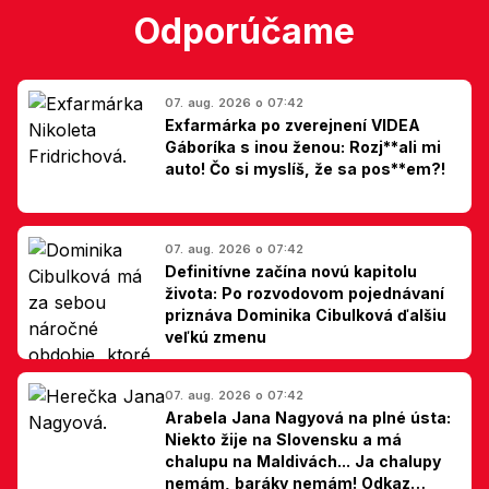
Odporúčame
07. aug. 2026 o 07:42
Exfarmárka po zverejnení VIDEA
Gáboríka s inou ženou: Rozj**ali mi
auto! Čo si myslíš, že sa pos**em?!
07. aug. 2026 o 07:42
Definitívne začína novú kapitolu
života: Po rozvodovom pojednávaní
priznáva Dominika Cibulková ďalšiu
veľkú zmenu
07. aug. 2026 o 07:42
Arabela Jana Nagyová na plné ústa:
Niekto žije na Slovensku a má
chalupu na Maldivách... Ja chalupy
nemám, baráky nemám! Odkaz