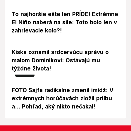
To najhoršie ešte len PRÍDE! Extrémne
El Niño naberá na sile: Toto bolo len v
zahrievacie kolo?!
Kiska oznámil srdcervúcu správu o
malom Dominikovi: Ostávajú mu
týždne života!
Foto
FOTO Sajfa radikálne zmenil imidž: V
extrémnych horúčavách zložil prilbu
a... Pohľad, aký nikto nečakal!