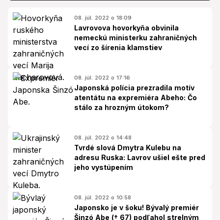
08. júl. 2022 o 18:09
Lavrovova hovorkyňa obvinila
nemeckú ministerku zahraničných
vecí zo šírenia klamstiev
08. júl. 2022 o 17:16
Japonská polícia prezradila motív
atentátu na expremiéra Abeho: Čo
stálo za hrozným útokom?
08. júl. 2022 o 14:48
Tvrdé slová Dmytra Kulebu na
adresu Ruska: Lavrov ušiel ešte pred
jeho vystúpením
08. júl. 2022 o 10:58
Japonsko je v šoku! Bývalý premiér
Šinzó Abe († 67) podľahol strelným