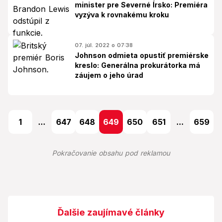
minister pre Severné Írsko: Premiéra
vyzýva k rovnakému kroku
07. júl. 2022 o 07:38
Johnson odmieta opustiť premiérske
kreslo: Generálna prokurátorka má
záujem o jeho úrad
1
...
647
648
649
650
651
...
659
Pokračovanie obsahu pod reklamou
Ďalšie zaujímavé články