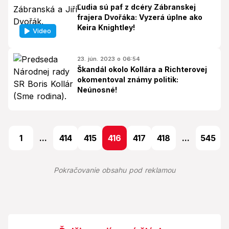
Ľudia sú paf z dcéry Zábranskej
frajera Dvořáka: Vyzerá úplne ako
Keira Knightley!
Video
23. jún. 2023 o 06:54
Škandál okolo Kollára a Richterovej
okomentoval známy politik:
Neúnosné!
1
...
414
415
416
417
418
...
545
Pokračovanie obsahu pod reklamou