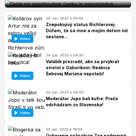
24. jún. 2023 o 05:30
Znepokojivý status Richterovej:
Dúfam, že sa mne a mojim deťom nič
nestane...
Video
24. jún. 2023 o 04:30
Valábik prezradil, ako sa prvýkrát
stretol s Gáboríkom: Reakcia
Šebovej Mariána nepoteší!
Video
24. jún. 2023 o 04:00
Moderátor Jopo balí kufre: Prečo
odchádzam zo Slovenska!
Video
23. jún. 2023 o 19:00
Ochorenie spôsobuje Zoe nadmerné