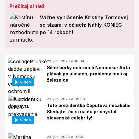
Prečítaj si tiež
Vážne vyhlásenie Kristíny Tormovej
so slzami v očiach: Náhly KONIEC
po 14 rokoch!
23. jún. 2023 o 10:04
Silné búrky ochromili Nemecko: Autá
plávali po uliciach, problémy mali aj
železnice
Video
23. jún. 2023 o 09:30
Toto prezidentka Čaputová nečakala:
Sledujte, čo si na ňu prichystali
slovenské celebrity!
Video
23. jún. 2023 o 07:30