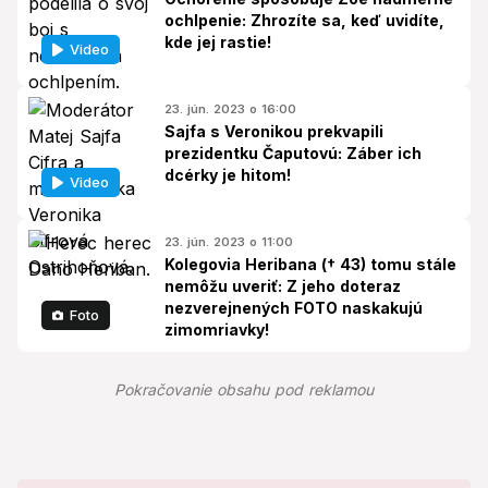
ochlpenie: Zhrozíte sa, keď uvidíte,
kde jej rastie!
Video
23. jún. 2023 o 16:00
Sajfa s Veronikou prekvapili
prezidentku Čaputovú: Záber ich
dcérky je hitom!
Video
23. jún. 2023 o 11:00
Kolegovia Heribana († 43) tomu stále
nemôžu uveriť: Z jeho doteraz
nezverejnených FOTO naskakujú
Foto
zimomriavky!
Pokračovanie obsahu pod reklamou