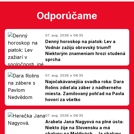
Odporúčame
07. aug. 2026 o 06:35
Denný horoskop na piatok: Lev a
Vodnár zažijú obrovský triumf!
Niektorým znameniam hrozí studená
sprcha
07. aug. 2026 o 06:35
Najočakávanejšia svadba roka: Dara
Rolins zdieľala záber z nádherného
miesta. Zamilovaný pohľad na Pavla
hovorí za všetko
07. aug. 2026 o 06:35
Arabela Jana Nagyová na plné ústa:
Niekto žije na Slovensku a má
chalupu na Maldivách... Ja chalupy