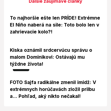
Ďalšie zaujímavé články
To najhoršie ešte len PRÍDE! Extrémne
El Niño naberá na sile: Toto bolo len v
zahrievacie kolo?!
Kiska oznámil srdcervúcu správu o
malom Dominikovi: Ostávajú mu
týždne života!
Foto
FOTO Sajfa radikálne zmenil imidž: V
extrémnych horúčavách zložil prilbu
a... Pohľad, aký nikto nečakal!