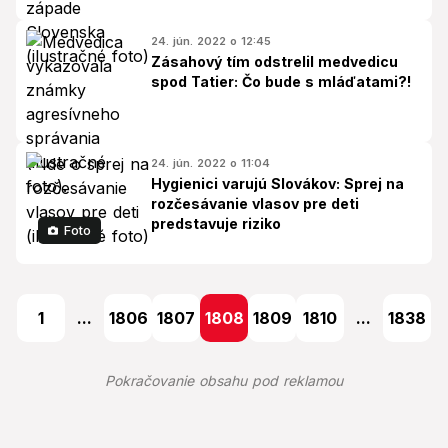
24. jún. 2022 o 12:45
Zásahový tím odstrelil medvedicu
spod Tatier: Čo bude s mláďatami?!
24. jún. 2022 o 11:04
Hygienici varujú Slovákov: Sprej na
rozčesávanie vlasov pre deti
predstavuje riziko
Foto
1
...
1806
1807
1808
1809
1810
...
1838
Pokračovanie obsahu pod reklamou