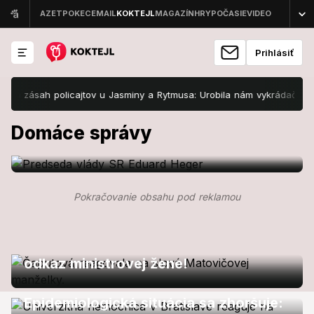
Prihlásiť
 a zásah policajtov u Jasminy a Rytmusa: Urobila nám vykrádačku v d
Domáca politika
Zamestnanci v štátnej správe si
Domáce správy
polepšia: Koľko navrhuje vláda!
Domáce promi
Pokračovanie obsahu pod reklamou
Čaputová zareagovala na
podpásovku od Matovičovej: Rázny
odkaz ministrovej žene!
Domáce správy
Epidemiologická situácia sa zhoršuje: