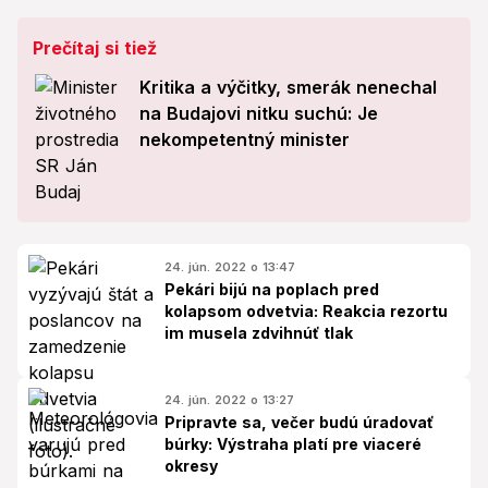
Prečítaj si tiež
Kritika a výčitky, smerák nenechal
na Budajovi nitku suchú: Je
nekompetentný minister
24. jún. 2022 o 13:47
Pekári bijú na poplach pred
kolapsom odvetvia: Reakcia rezortu
im musela zdvihnúť tlak
24. jún. 2022 o 13:27
Pripravte sa, večer budú úradovať
búrky: Výstraha platí pre viaceré
okresy