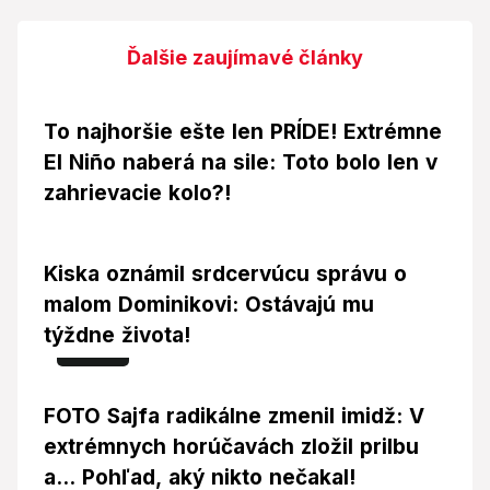
Ďalšie zaujímavé články
To najhoršie ešte len PRÍDE! Extrémne
El Niño naberá na sile: Toto bolo len v
zahrievacie kolo?!
Kiska oznámil srdcervúcu správu o
malom Dominikovi: Ostávajú mu
týždne života!
Foto
FOTO Sajfa radikálne zmenil imidž: V
extrémnych horúčavách zložil prilbu
a... Pohľad, aký nikto nečakal!