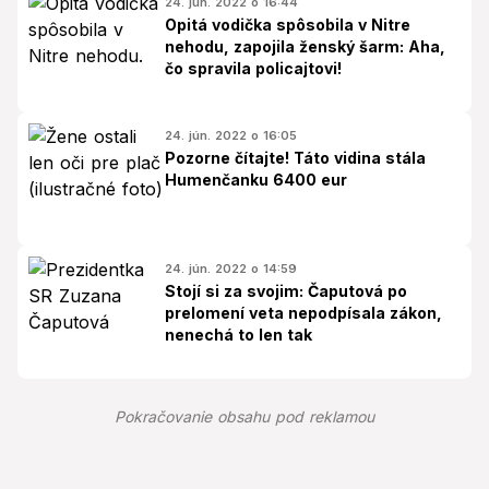
24. jún. 2022 o 16:44
Opitá vodička spôsobila v Nitre
nehodu, zapojila ženský šarm: Aha,
čo spravila policajtovi!
24. jún. 2022 o 16:05
Pozorne čítajte! Táto vidina stála
Humenčanku 6400 eur
24. jún. 2022 o 14:59
Stojí si za svojim: Čaputová po
prelomení veta nepodpísala zákon,
nenechá to len tak
Pokračovanie obsahu pod reklamou