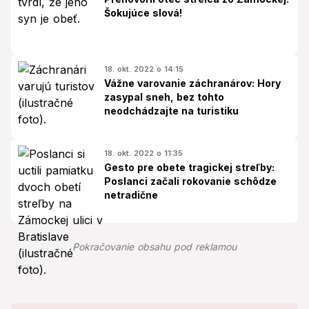
Šokujúce slová!
18. okt. 2022 o 14:15
Vážne varovanie záchranárov: Hory
zasypal sneh, bez tohto
neodchádzajte na turistiku
18. okt. 2022 o 11:35
Gesto pre obete tragickej streľby:
Poslanci začali rokovanie schôdze
netradične
Pokračovanie obsahu pod reklamou