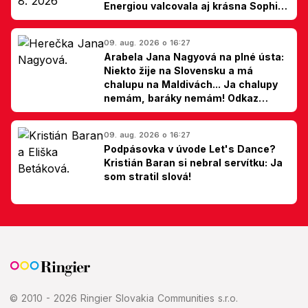
Energiou valcovala aj krásna Sophie
Ellis-Bextor (foto)
09. aug. 2026 o 16:27
Arabela Jana Nagyová na plné ústa:
Niekto žije na Slovensku a má
chalupu na Maldivách... Ja chalupy
nemám, baráky nemám! Odkaz
Slovákom
09. aug. 2026 o 16:27
Podpásovka v úvode Let's Dance?
Kristián Baran si nebral servítku: Ja
som stratil slová!
© 2010 - 2026 Ringier Slovakia Communities s.r.o.