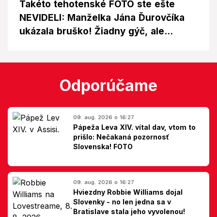
Takéto tehotenské FOTO ste ešte
NEVIDELI: Manželka Jána Ďurovčíka
ukázala bruško! Žiadny gýč, ale...
Odporúčame
09. aug. 2026 o 16:27
Pápeža Leva XIV. vítal dav, vtom to
prišlo: Nečakaná pozornosť
Slovenska! FOTO
09. aug. 2026 o 16:27
Hviezdny Robbie Williams dojal
Slovenky - no len jedna sa v
Bratislave stala jeho vyvolenou!