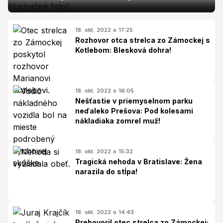
18. okt. 2022 o 17:25
Rozhovor otca strelca zo Zámockej s
Kotlebom: Blesková dohra!
18. okt. 2022 o 16:05
Nešťastie v priemyselnom parku
neďaleko Prešova: Pod kolesami
nákladiaka zomrel muž!
18. okt. 2022 o 15:32
Tragická nehoda v Bratislave: Žena
narazila do stĺpa!
18. okt. 2022 o 14:43
Prehovoril otec strelca zo Zámockej: