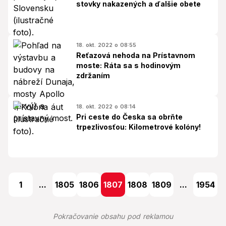
stovky nakazených a ďalšie obete
18. okt. 2022 o 08:55
Reťazová nehoda na Prístavnom
moste: Ráta sa s hodinovým
zdržaním
18. okt. 2022 o 08:14
Pri ceste do Česka sa obrňte
trpezlivosťou: Kilometrové kolóny!
1
...
1805
1806
1807
1808
1809
...
1954
Pokračovanie obsahu pod reklamou