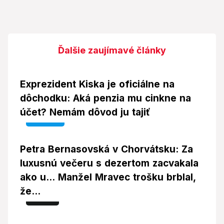
Ďalšie zaujímavé články
Exprezident Kiska je oficiálne na
dôchodku: Aká penzia mu cinkne na
účet? Nemám dôvod ju tajiť
Video
Petra Bernasovská v Chorvátsku: Za
luxusnú večeru s dezertom zacvakala
ako u... Manžel Mravec trošku brblal,
že...
Foto