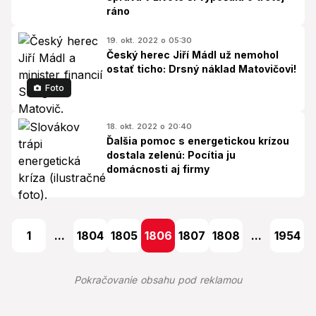
ráno
19. okt. 2022 o 05:30
Český herec Jiří Mádl už nemohol
ostať ticho: Drsný náklad Matovičovi!
Foto
18. okt. 2022 o 20:40
Ďalšia pomoc s energetickou krízou
dostala zelenú: Pocítia ju
domácnosti aj firmy
1
...
1804
1805
1806
1807
1808
...
1954
Pokračovanie obsahu pod reklamou