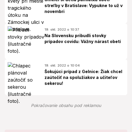
streľby v Bratislave: Vypukne to už v
novembri
19. okt. 2022 o 10:37
Na Slovensku pribudli stovky
prípadov covidu: Vážny nárast obetí
19. okt. 2022 o 10:04
Šokujúci prípad z Gelnice: Žiak chcel
zaútočiť na spolužiakov a učiteľov
sekerou!
Pokračovanie obsahu pod reklamou