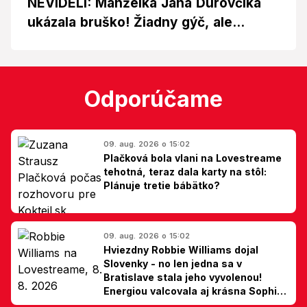
NEVIDELI: Manželka Jána Ďurovčíka
ukázala bruško! Žiadny gýč, ale...
Odporúčame
09. aug. 2026 o 15:02
Plačková bola vlani na Lovestreame
tehotná, teraz dala karty na stôl:
Plánuje tretie bábätko?
09. aug. 2026 o 15:02
Hviezdny Robbie Williams dojal
Slovenky - no len jedna sa v
Bratislave stala jeho vyvolenou!
Energiou valcovala aj krásna Sophie
Ellis-Bextor (foto)