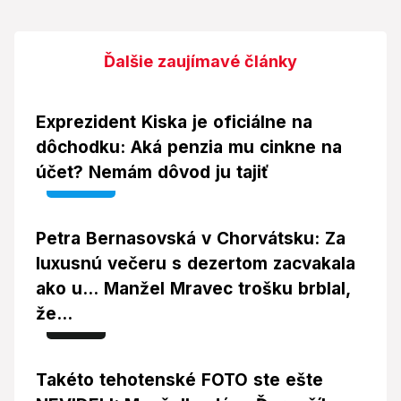
Ďalšie zaujímavé články
Exprezident Kiska je oficiálne na
dôchodku: Aká penzia mu cinkne na
účet? Nemám dôvod ju tajiť
Video
Petra Bernasovská v Chorvátsku: Za
luxusnú večeru s dezertom zacvakala
ako u... Manžel Mravec trošku brblal,
že...
Foto
Takéto tehotenské FOTO ste ešte