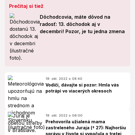
Prečítaj si tiež
Dôchodcovia, máte dôvod na
radosť: 13. dôchodok aj v
decembri! Pozor, je tu jedna zmena
19. okt. 2022 o 08:40
Vodiči, dávajte si pozor: Hmla vás
potrápi vo viacerých okresoch
19. okt. 2022 o 06:00
Prehovorila užialená mama
zastreleného Juraja († 27): Najhoršiu
správu v živote si vypočula o tretej