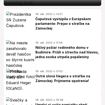
19. okt. 2022 o 12:57
Čaputová vystúpila v Európskom
parlamente: Prejav o streľbe na
Zámockej
19. okt. 2022 o 11:59
Ničivý požiar rodinného domu v
Budimíre: Prišli o strechu nad hlavou,
jedna osoba utrpela popáleniny
19. okt. 2022 o 11:02
Ostré slová Hegera o streľbe na
Zámockej: Prijmeme opatrenia!
19. okt. 2022 o 10:48
Umelci si uctia pamiatku obetí