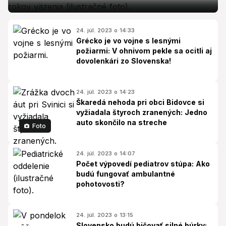
24. júl. 2023 o 14:33
Grécko je vo vojne s lesnými
požiarmi: V ohnivom pekle sa ocitli aj
dovolenkári zo Slovenska!
24. júl. 2023 o 14:23
Škaredá nehoda pri obci Bidovce si
vyžiadala štyroch zranených: Jedno
auto skončilo na streche
Foto
24. júl. 2023 o 14:07
Počet výpovedí pediatrov stúpa: Ako
budú fungovať ambulantné
pohotovosti?
24. júl. 2023 o 13:15
Slovensko budú bičovať silné búrky: