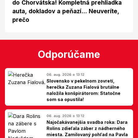
do Chorvátska! Kompletná prehliadka
auta, dokladov a peňazí... Neuveríte,
prečo
Odporúčame
06. aug. 2026 o 13:12
Slovensko v pekelnom zovretí,
herečka Zuzana Fialová brutálne
naložila konšpirátorom: Statočne
som sa opustila!
06. aug. 2026 o 13:12
Najočakávanejšia svadba roka: Dara
Rolins zdieľala záber z nádherného
miesta. Zamilovaný pohľad na Pavla