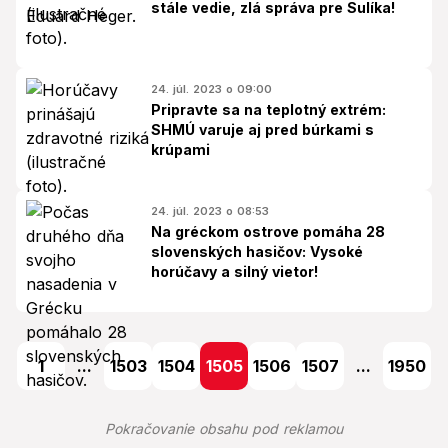
stále vedie, zlá správa pre Sulíka!
24. júl. 2023 o 09:00
Pripravte sa na teplotný extrém:
SHMÚ varuje aj pred búrkami s
krúpami
24. júl. 2023 o 08:53
Na gréckom ostrove pomáha 28
slovenských hasičov: Vysoké
horúčavy a silný vietor!
1
...
1503
1504
1505
1506
1507
...
1950
Pokračovanie obsahu pod reklamou