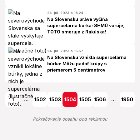
24. júl. 2023 o 18:24
Na Slovensku práve vyčíňa
supercelárna búrka: SHMÚ varuje,
TOTO smeruje z Rakúska!
24. júl. 2023 o 15:57
Na Slovensku vznikla supercelárna
búrka: Môžu padať krúpy s
priemerom 5 centimetrov
1
...
1502
1503
1504
1505
1506
...
1950
Pokračovanie obsahu pod reklamou