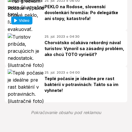
25. júl. 2023 o 06:00
PEKLO na Rodose, slovenskí
dovolenkári hromžia: Po delegátke
ani stopy, katastrofa!
Video
25. júl. 2023 o 04:30
Chorvátsko očakáva rekordný nával
turistov: Vynoril sa zásadný problém,
ako chcú TOTO vyriešiť?
25. júl. 2023 o 04:00
Teplé počasie je ideálne pre rast
baktérií v potravinách: Takto sa im
vyhnete!
Pokračovanie obsahu pod reklamou