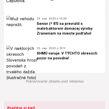
23. sep. 2023 o 13:26
Senior († 81) sa prevrátil s
malotraktorom domácej výroby:
Zraneniam na mieste podľahol
23. sep. 2023 o 13:11
SHMÚ varuje: V TÝCHTO okresoch
pozor na povodne!
Pokračovanie obsahu pod reklamou
Prečítaj si tiež