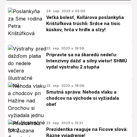
24. sep. 2023 o 05:00
Veľká bolesť, Kollárova poslankyňa
Krištúfková trúchli: Srdce na tisíc
kúskov, hrča v hrdle a slzy!
23. sep. 2023 o 19:59
Pripravte sa na škaredú nedeľu:
Intenzívny dážď a silný vietor! SHMÚ
vydal výstrahu 2.stupňa
23. sep. 2023 o 19:06
Smutná správa: Nehoda vlaku a
chodcov na východe si vyžiadala
obeť
23. sep. 2023 o 13:31
Prezidentka reaguje na Ficove slová:
Rázne vyjadrenie!