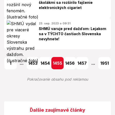
školákmi sa rozšírilo fajčenie
elektronických cigariet
23. sep. 2023 o 09:31
SHMÚ varuje pred dažďom: Lejakom
sa v TÝCHTO častiach Slovenska
nevyhnete!
1
...
1453
1454
1455
1456
1457
...
1951
Pokračovanie obsahu pod reklamou
Ďalšie zaujímavé články