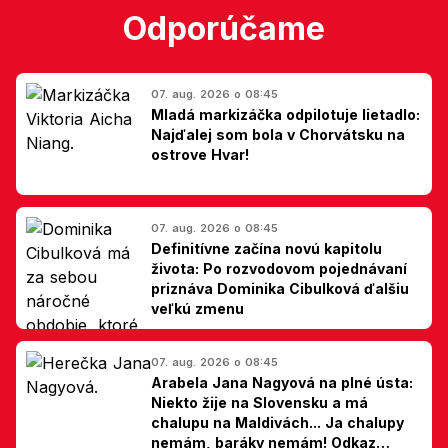
Odporúčame
07. aug. 2026 o 08:45
Mladá markizáčka odpilotuje lietadlo:
Najďalej som bola v Chorvátsku na
ostrove Hvar!
07. aug. 2026 o 08:45
Definitívne začína novú kapitolu
života: Po rozvodovom pojednávaní
priznáva Dominika Cibulková ďalšiu
veľkú zmenu
07. aug. 2026 o 08:45
Arabela Jana Nagyová na plné ústa:
Niekto žije na Slovensku a má
chalupu na Maldivách... Ja chalupy
nemám, baráky nemám! Odkaz