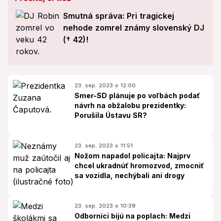
Smutná správa: Pri tragickej
nehode zomrel známy slovenský DJ
(† 42)!
23. sep. 2023 o 12:00
Smer-SD plánuje po voľbách podať
návrh na obžalobu prezidentky:
Porušila Ústavu SR?
23. sep. 2023 o 11:51
Nožom napadol policajta: Najprv
chcel ukradnúť hromozvod, zmocniť
sa vozidla, nechýbali ani drogy
23. sep. 2023 o 10:39
Odborníci bijú na poplach: Medzi