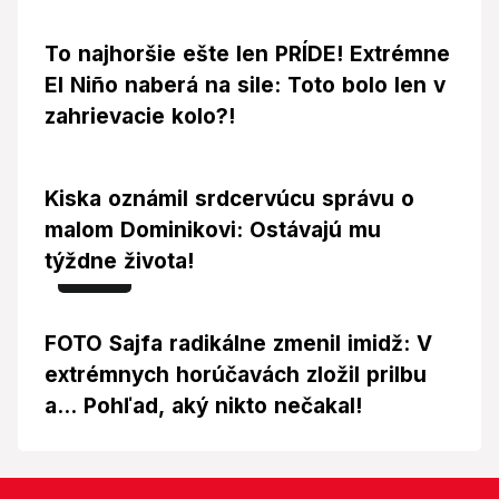
To najhoršie ešte len PRÍDE! Extrémne
El Niño naberá na sile: Toto bolo len v
zahrievacie kolo?!
Kiska oznámil srdcervúcu správu o
malom Dominikovi: Ostávajú mu
týždne života!
Foto
FOTO Sajfa radikálne zmenil imidž: V
extrémnych horúčavách zložil prilbu
a... Pohľad, aký nikto nečakal!