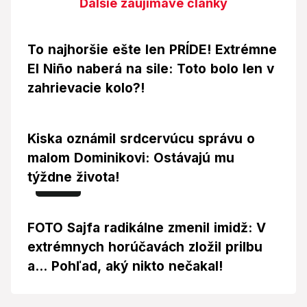
Ďalšie zaujímavé články
To najhoršie ešte len PRÍDE! Extrémne
El Niño naberá na sile: Toto bolo len v
zahrievacie kolo?!
Kiska oznámil srdcervúcu správu o
malom Dominikovi: Ostávajú mu
týždne života!
Foto
FOTO Sajfa radikálne zmenil imidž: V
extrémnych horúčavách zložil prilbu
a... Pohľad, aký nikto nečakal!