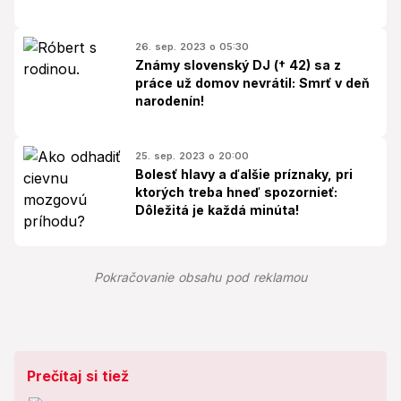
26. sep. 2023 o 05:30
Známy slovenský DJ († 42) sa z
práce už domov nevrátil: Smrť v deň
narodenín!
25. sep. 2023 o 20:00
Bolesť hlavy a ďalšie príznaky, pri
ktorých treba hneď spozornieť:
Dôležitá je každá minúta!
Pokračovanie obsahu pod reklamou
Prečítaj si tiež