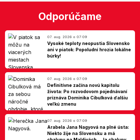
Odporúčame
07. aug. 2026 o 07:09
Vysoké teploty neopustia Slovensko
ani v piatok: Popoludní hrozia lokálne
búrky!
07. aug. 2026 o 07:09
Definitívne začína novú kapitolu
života: Po rozvodovom pojednávaní
priznáva Dominika Cibulková ďalšiu
veľkú zmenu
07. aug. 2026 o 07:09
Arabela Jana Nagyová na plné ústa:
Niekto žije na Slovensku a má
chalupu na Maldivách... Ja chalupy