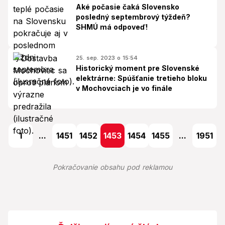
Aké počasie čaká Slovensko
posledný septembrový týždeň?
SHMÚ má odpoveď!
25. sep. 2023 o 15:54
Historický moment pre Slovenské
elektrárne: Spúšťanie tretieho bloku
v Mochovciach je vo finále
1
...
1451
1452
1453
1454
1455
...
1951
Pokračovanie obsahu pod reklamou