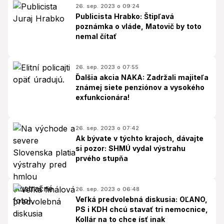
26. sep. 2023 o 09:24
Publicista Hrabko: Štipľavá
poznámka o vláde, Matovič by toto
nemal čítať
26. sep. 2023 o 07:55
Ďalšia akcia NAKA: Zadržali majiteľa
známej siete penziónov a vysokého
exfunkcionára!
26. sep. 2023 o 07:42
Ak bývate v týchto krajoch, dávajte
si pozor: SHMÚ vydal výstrahu
prvého stupňa
26. sep. 2023 o 06:48
Veľká predvolebná diskusia: OĽANO,
PS i KDH chcú stavať tri nemocnice,
Kollár na to chce ísť inak