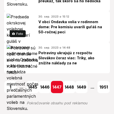
preukaz, tak skoro sa ho nedočká
30. sep. 2023 o 15:12
V obci Ondavka volia v rodinnom
dome: Pre komisiu uvarili guľáš na
50-ročnej peci
Foto
30. sep. 2023 o 14:48
Potraviny ukrajujú z rozpočtu
Slovákov čoraz viac: Triky, ako
znížite náklady za ne
1
...
1445
1446
1447
1448
1449
...
1951
Pokračovanie obsahu pod reklamou