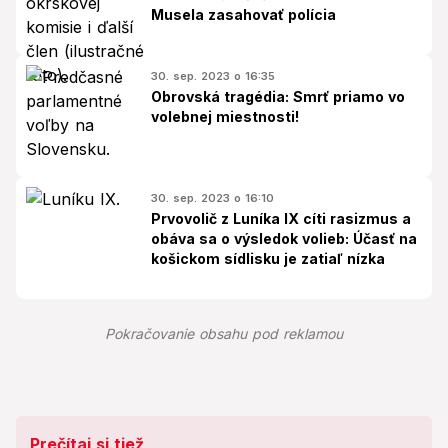
Musela zasahovať polícia
30. sep. 2023 o 16:35
Obrovská tragédia: Smrť priamo vo
volebnej miestnosti!
30. sep. 2023 o 16:10
Prvovolič z Luníka IX cíti rasizmus a
obáva sa o výsledok volieb: Účasť na
košickom sídlisku je zatiaľ nízka
Pokračovanie obsahu pod reklamou
Prečítaj si tiež