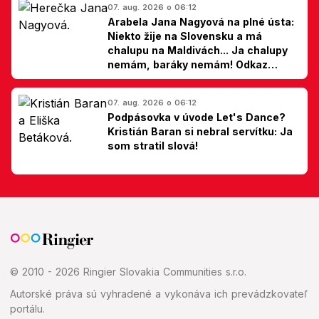
07. aug. 2026 o 06:12
Arabela Jana Nagyová na plné ústa:
Niekto žije na Slovensku a má
chalupu na Maldivách... Ja chalupy
nemám, baráky nemám! Odkaz
Slovákom
07. aug. 2026 o 06:12
Podpásovka v úvode Let's Dance?
Kristián Baran si nebral servítku: Ja
som stratil slová!
© 2010 - 2026 Ringier Slovakia Communities s.r.o.
Autorské práva sú vyhradené a vykonáva ich prevádzkovateľ
portálu.