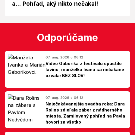
a... Pohľad, aký nikto nečakal!
Odporúčame
07. aug. 2026 o 06:12
Video Gáboríka z festivalu spustilo
lavínu, manželka Ivana sa nečakane
ozvala: BEZ SLOV!
07. aug. 2026 o 06:12
Najočakávanejšia svadba roka: Dara
Rolins zdieľala záber z nádherného
miesta. Zamilovaný pohľad na Pavla
hovorí za všetko