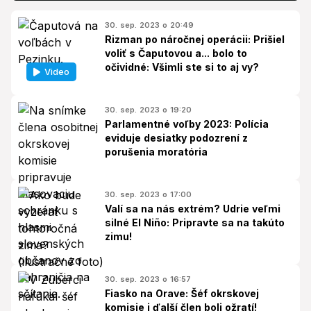
30. sep. 2023 o 20:49
Rizman po náročnej operácii: Prišiel
voliť s Čaputovou a... bolo to
očividné: Všimli ste si to aj vy?
Video
30. sep. 2023 o 19:20
Parlamentné voľby 2023: Polícia
eviduje desiatky podozrení z
porušenia moratória
30. sep. 2023 o 17:00
Valí sa na nás extrém? Udrie veľmi
silné El Niño: Pripravte sa na takúto
zimu!
30. sep. 2023 o 16:57
Fiasko na Orave: Šéf okrskovej
komisie i ďalší člen boli ožratí!