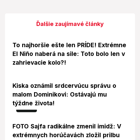
Ďalšie zaujímavé články
To najhoršie ešte len PRÍDE! Extrémne
El Niño naberá na sile: Toto bolo len v
zahrievacie kolo?!
Kiska oznámil srdcervúcu správu o
malom Dominikovi: Ostávajú mu
týždne života!
Foto
FOTO Sajfa radikálne zmenil imidž: V
extrémnych horúčavách zložil prilbu