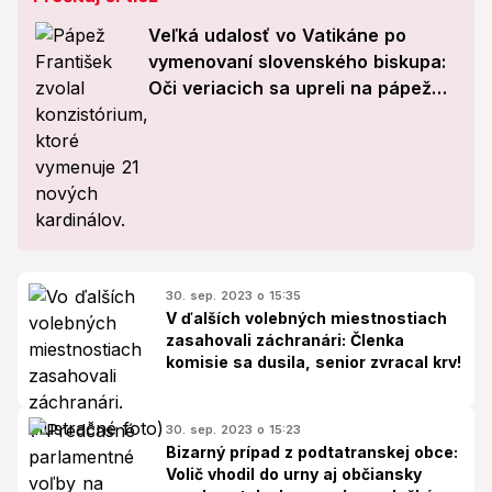
Veľká udalosť vo Vatikáne po
vymenovaní slovenského biskupa:
Oči veriacich sa upreli na pápeža
Františka!
30. sep. 2023 o 15:35
V ďalších volebných miestnostiach
zasahovali záchranári: Členka
komisie sa dusila, senior zvracal krv!
30. sep. 2023 o 15:23
Bizarný prípad z podtatranskej obce:
Volič vhodil do urny aj občiansky