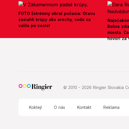
FOTO Extrémny obrat počasia: Oravu
zasiahli krúpy ako orechy, voda sa
Najočakáv
valila po ceste!
Rolins zd
miesta. Z
hovorí za 
© 2010 - 2026 Ringier Slovakia Co
Koktejl
O nás
Kontakt
Reklama