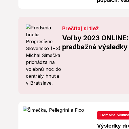
poplach: Váž
Prečítaj si tiež
Voľby 2023 ONLINE: I
predbežné výsledky
Domáca politik
Výsledky dru