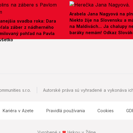
Arabela Jana Nagyová na pln
Niekto žije na Slovensku a m
anejšia svadba roka: Dara
na Maldivách... Ja chalupy 
ieľala záber z nádherného
baráky nemám! Odkaz Slová
amilovaný pohľad na Pavla
všetko
mmunities s.r.o.
Autorské práva sú vyhradené a vykonáva ich
Kariéra v Azete
Pravidlá používania
Cookies
GD
Vyrobené s
láskou v Žiline