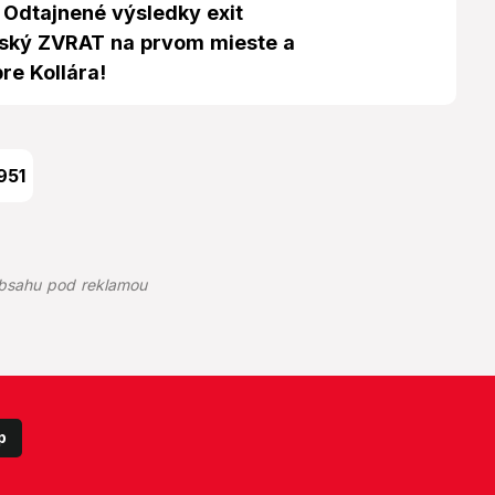
 Odtajnené výsledky exit
vský ZVRAT na prvom mieste a
re Kollára!
951
bsahu pod reklamou
p