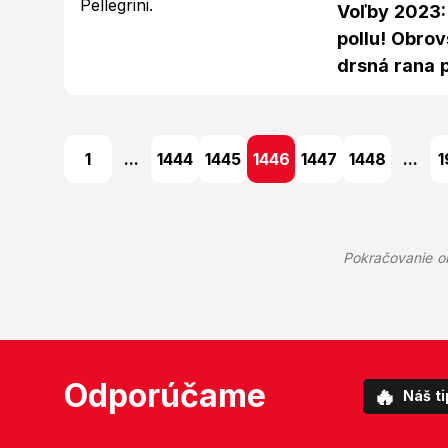
Voľby 2023:
pollu! Obro
drsná rana p
1
...
1444
1445
1446
1447
1448
...
1
Pokračovanie o
Odporúčame
🔥
Náš ti