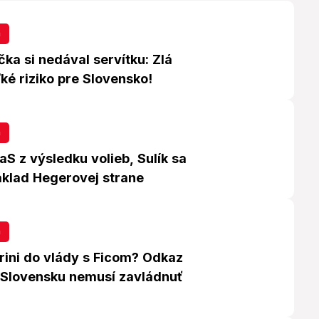
a
ka si nedával servítku: Zlá
ké riziko pre Slovensko!
a
S z výsledku volieb, Sulík sa
áklad Hegerovej strane
a
rini do vlády s Ficom? Odkaz
 Slovensku nemusí zavládnuť