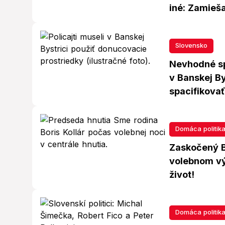
iné: Zamieša
Slovensko
Nevhodné sp
v Banskej Bys
spacifikovať
Domáca politik
Zaskočený B
volebnom výs
život!
Domáca politik