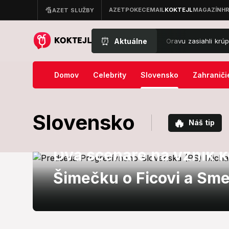
⏰
Aktuálne
FOTO Extrémny obrat počasia: Oravu zasiahli krúpy ako ore
Domov
Celebrity
Slovensko
Zahraniči
Slovensko
🔥
Náš tip
Domáca politika
Dva scenáre na vznik ko
Šimečku o Ficovi a Sm