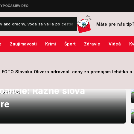
Máte pre nás tip
chy, voda sa valila po ceste!
Záhada okolo drámy na kúpalisku v 
e
Zaujímavosti
Krimi
Šport
Zdravie
Videá
Kv
FOTO Slováka Olivera odrovnali ceny za prenájom lehátka a s
alície: Rázne slová
ere