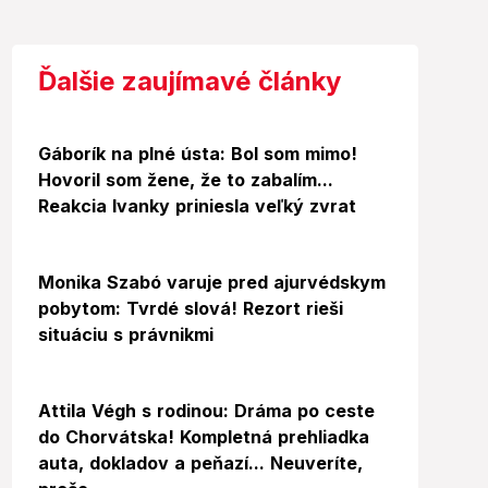
Ďalšie zaujímavé články
Gáborík na plné ústa: Bol som mimo!
Hovoril som žene, že to zabalím...
Reakcia Ivanky priniesla veľký zvrat
Video
Monika Szabó varuje pred ajurvédskym
pobytom: Tvrdé slová! Rezort rieši
situáciu s právnikmi
Video
Foto
Attila Végh s rodinou: Dráma po ceste
do Chorvátska! Kompletná prehliadka
auta, dokladov a peňazí... Neuveríte,