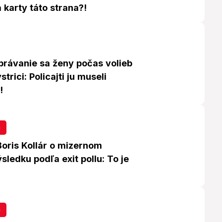
 karty táto strana?!
rávanie sa ženy počas volieb
trici: Policajti ju museli
!
a
oris Kollár o mizernom
ledku podľa exit pollu: To je
a