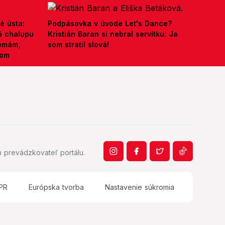
é ústa:
Podpásovka v úvode Let's Dance?
á chalupu
Kristián Baran si nebral servítku: Ja
nemám,
som stratil slová!
kom
 prevádzkovateľ portálu.
PR
Európska tvorba
Nastavenie súkromia