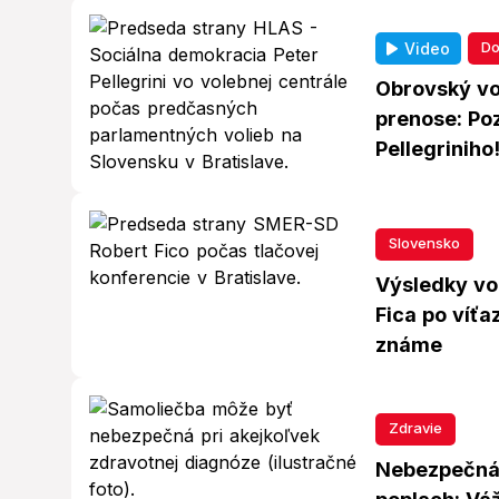
Do
Video
Obrovský v
prenose: Poz
Pellegriniho
Slovensko
Výsledky vo
Fica po víťa
známe
Zdravie
Nebezpečná 