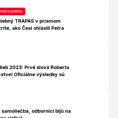
máca politika
olebný TRAPAS v priamom
rite, ako Česi ohlásili Petra
!
lieb 2023: Prvé slová Roberta
zstve! Oficiálne výsledky sú
samoliečba, odborníci bijú na