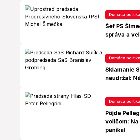
Domáca politik
Šéf PS Šimeč
správa a veľ
Domáca politik
Sklamanie Sa
neudržal: N
Domáca politik
Pôjde Pelleg
voličom: Na
panika!