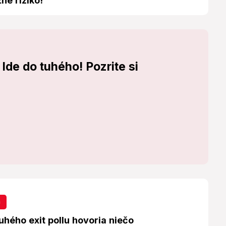
ne riziko!
de do tuhého! Pozrite si
a
hého exit pollu hovoria niečo