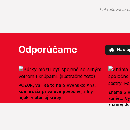
Pokračovanie o
Odporúčame
🔥
Náš ti
POZOR, valí sa to na Slovensko: Aha,
kde hrozia prívalové povodne, silný
Známa Slo
lejak, vietor aj krúpy!
koniec. V
známej dcé