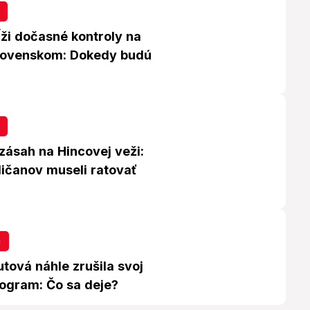
ĺži dočasné kontroly na
Slovenskom: Dokedy budú
zásah na Hincovej veži:
ličanov museli ratovať
a
tová náhle zrušila svoj
ogram: Čo sa deje?