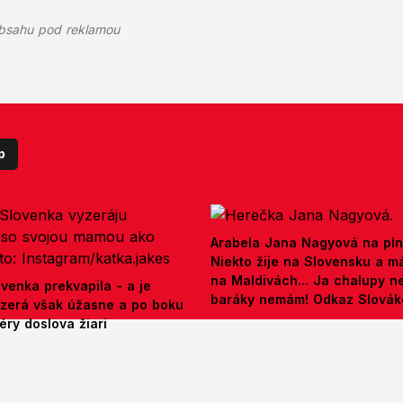
bsahu pod reklamou
p
Arabela Jana Nagyová na pln
Niekto žije na Slovensku a m
na Maldivách... Ja chalupy 
venka prekvapila - a je
baráky nemám! Odkaz Slová
yzerá však úžasne a po boku
ry doslova žiari