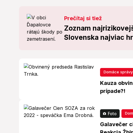
Prečítaj si tiež
Zoznam najrizikovejš
Slovenska najviac h
Domáce správy
Kauza obvin
prípade?!
Dom
Foto
Galavečer ci
Reakcia Žbir