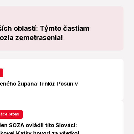
ích oblastí: Týmto častiam
rozia zemetrasenia!
eného župana Trnku: Posun v
áce promi
en SOZA ovládli títo Slováci:
kovej Katky hovorí za všetko!