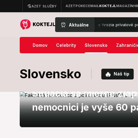
⏰
Aktuálne
POZOR, valí sa to na Slovensko: Aha, kde hrozia prívalové povodne, sil
Domov
Celebrity
Slovensko
Zahraniči
Slovensko
🔥
Náš tip
Slovensko
Situácia sa mierne zlep
nemocnici je vyše 60 p