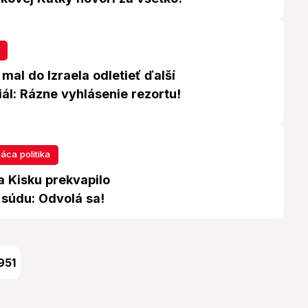
mal do Izraela odletieť ďalší
ál: Rázne vyhlásenie rezortu!
ca politika
a Kisku prekvapilo
 súdu: Odvolá sa!
951