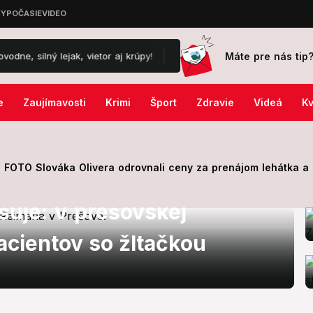
Máte pre nás tip
ný lejak, vietor aj krúpy!
Temné proroctvo čínskeho Nostradama: V
e
Zaujímavosti
Krimi
Šport
Zdravie
Videá
Kv
FOTO Slováka Olivera odrovnali ceny za prenájom lehátka a s
šuje: V prešovskej
acientov so žltačkou