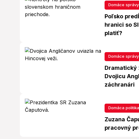
Domáce správy
Poľsko pred
hranici so 
platiť?
Domáce správy
Dramatický 
Dvojicu Ang
záchranári
Domáca politik
Zuzana Čapu
pracovný pr