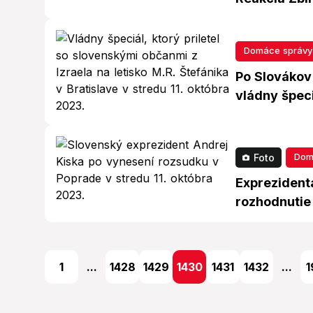
Domáce správy
Po Slovákov 
vládny špeci
Domá
Foto
Exprezident
rozhodnutie
1
...
1428
1429
1430
1431
1432
...
1