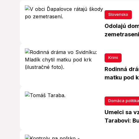
Slovensko
Odolajú dom
zemetraseni
Krimi
Rodinná drá
matku pod k
Domáca politik
Umelci sa vz
Tarabovi: B