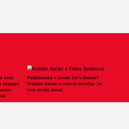
é ústa:
Podpásovka v úvode Let's Dance?
á chalupu
Kristián Baran si nebral servítku: Ja
nemám,
som stratil slová!
kom