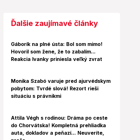
Ďalšie zaujímavé články
Gáborík na plné ústa: Bol som mimo!
Hovoril som žene, že to zabalím...
Reakcia Ivanky priniesla veľký zvrat
Video
Monika Szabó varuje pred ajurvédskym
pobytom: Tvrdé slová! Rezort rieši
situáciu s právnikmi
Video
Foto
Attila Végh s rodinou: Dráma po ceste
do Chorvátska! Kompletná prehliadka
auta, dokladov a peňazí... Neuveríte,