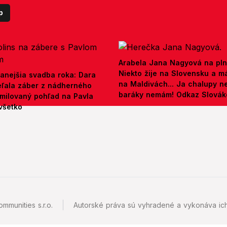
p
Arabela Jana Nagyová na pln
Niekto žije na Slovensku a m
anejšia svadba roka: Dara
na Maldivách... Ja chalupy 
ieľala záber z nádherného
baráky nemám! Odkaz Slová
amilovaný pohľad na Pavla
všetko
mmunities s.r.o.
Autorské práva sú vyhradené a vykonáva ich