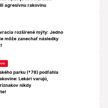
ili agresívnu rakovinu
vracia rozšírené mýty: Jedno
nie môže zanechať následky
t!
avie
ského parku (†78) podľahla
akovine: Lekári varujú,
íznakov nikdy
te!