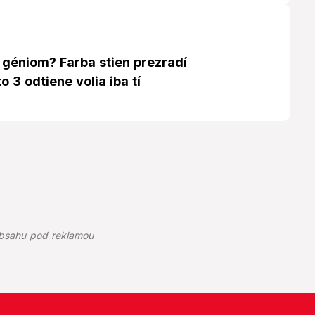
 géniom? Farba stien prezradí
o 3 odtiene volia iba tí
!
bsahu pod reklamou