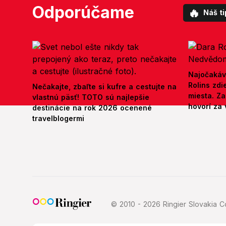
Odporúčame
🔥
Náš ti
Najočakáv
Rolins zd
Nečakajte, zbaľte si kufre a cestujte na
miesta. Z
vlastnú päsť! TOTO sú najlepšie
hovorí za 
destinácie na rok 2026 ocenené
travelblogermi
© 2010 - 2026 Ringier Slovakia Co