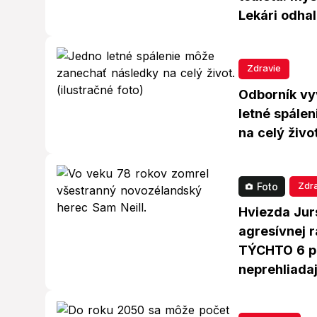
Lekári odhal
Zdravie
Odborník vy
letné spále
na celý živo
Zdr
Foto
Hviezda Jur
agresívnej r
TÝCHTO 6 pr
neprehliadaj