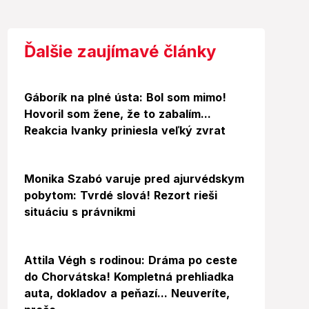
Ďalšie zaujímavé články
Gáborík na plné ústa: Bol som mimo!
Hovoril som žene, že to zabalím...
Reakcia Ivanky priniesla veľký zvrat
Video
Monika Szabó varuje pred ajurvédskym
pobytom: Tvrdé slová! Rezort rieši
situáciu s právnikmi
Video
Foto
Attila Végh s rodinou: Dráma po ceste
do Chorvátska! Kompletná prehliadka
auta, dokladov a peňazí... Neuveríte,