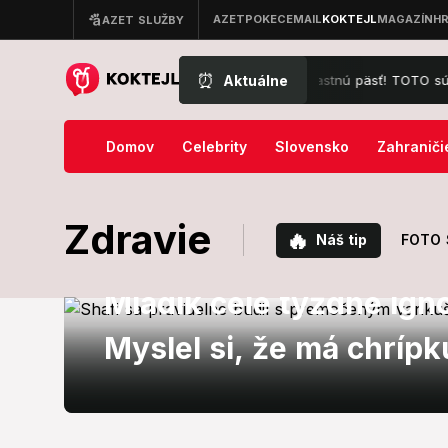
⏰
Aktuálne
akajte, zbaľte si kufre a cestujte na vlastnú päsť! TOTO sú najlepšie
Domov
Celebrity
Slovensko
Zahraniči
Zdravie
🔥
Náš tip
FOTO S
Zaujímavosti
Mladík celé týždne ign
Myslel si, že má chrípk
zdrvujúci!