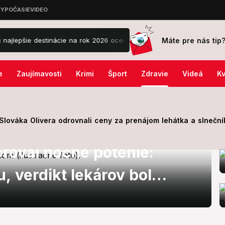
Máte pre nás tip
 destinácie na rok 2026 ocenené travelblogermi
Mrazivý koniec ru
e
Zaujímavosti
Krimi
Šport
Zdravie
Videá
Kv
lováka Olivera odrovnali ceny za prenájom lehátka a slnečník
oroval nočné potenie:
u, verdikt lekárov bol