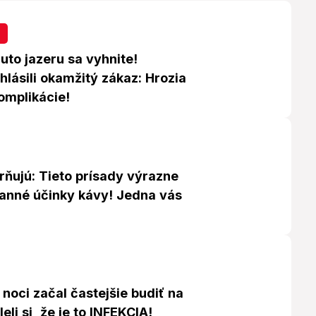
uto jazeru sa vyhnite!
hlásili okamžitý zákaz: Hrozia
omplikácie!
rňujú: Tieto prísady výrazne
ranné účinky kávy! Jedna vás
noci začal častejšie budiť na
eli si, že je to INFEKCIA!