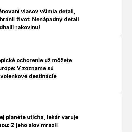
fénovaní vlasov všimla detail,
chránil život: Nenápadný detail
dhalil rakovinu!
ropické ochorenie už môžete
Európe: V zozname sú
volenkové destinácie
j planéte utícha, lekár varuje
ou: Z jeho slov mrazí!