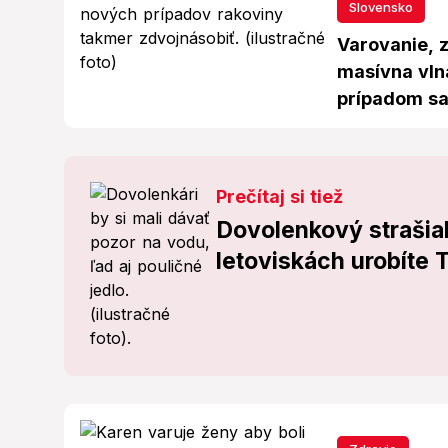
Slovensko
Varovanie, 
masívna vln
prípadom sa
Prečítaj si tiež
Dovolenkový strašia
letoviskách urobíte