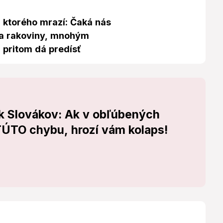
z ktorého mrazí: Čaká nás
a rakoviny, mnohým
 pritom dá predísť
k Slovákov: Ak v obľúbených
 TÚTO chybu, hrozí vám kolaps!