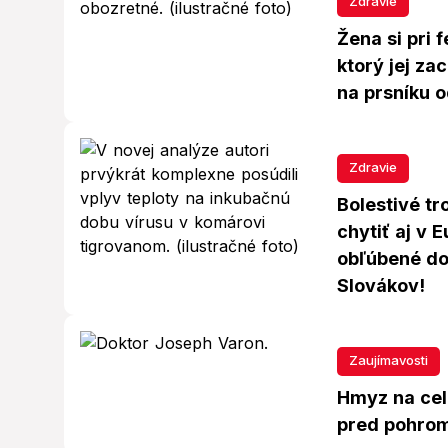
Zdravie
Žena si pri 
ktorý jej za
na prsníku o
Zdravie
Bolestivé t
chytiť aj v 
obľúbené do
Slovákov!
Zaujímavosti
Hmyz na cele
pred pohrom