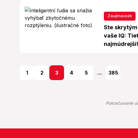
Zaujímavosti
Ste skrytým
vaše IQ: Tiet
najmúdrejší
1
2
3
4
5
...
385
Pokračovanie o