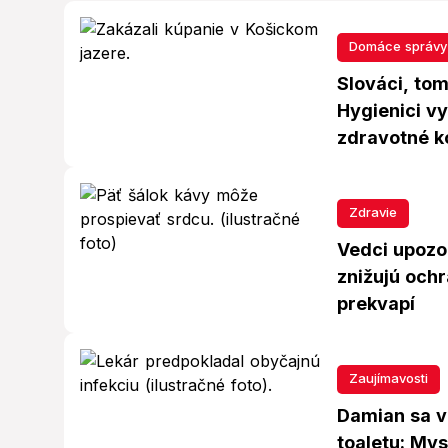
Domáce správy
Slováci, tom
Hygienici vy
zdravotné k
Zdravie
Vedci upozo
znižujú och
prekvapí
Zaujímavosti
Damian sa v 
toaletu: Mysl