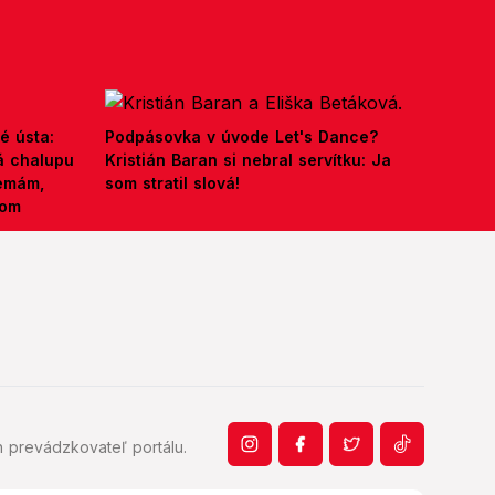
é ústa:
Podpásovka v úvode Let's Dance?
á chalupu
Kristián Baran si nebral servítku: Ja
nemám,
som stratil slová!
kom
 prevádzkovateľ portálu.