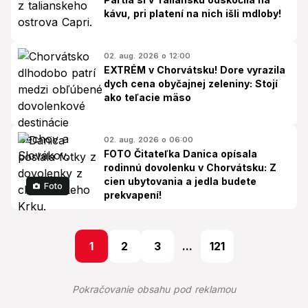
kávu, pri platení na nich išli mdloby!
02. aug. 2026 o 12:00
EXTRÉM v Chorvátsku! Dore vyrazila
dych cena obyčajnej zeleniny: Stojí
ako teľacie mäso
02. aug. 2026 o 06:00
FOTO Čitateľka Danica opísala
rodinnú dovolenku v Chorvátsku: Z
cien ubytovania a jedla budete
Foto
prekvapení!
1
2
3
...
121
Pokračovanie obsahu pod reklamou