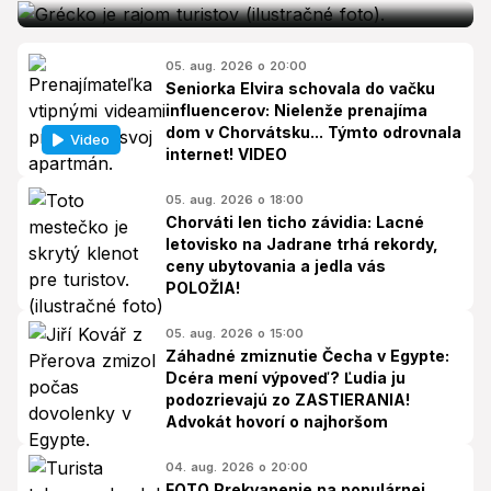
05. aug. 2026 o 20:00
Seniorka Elvira schovala do vačku
influencerov: Nielenže prenajíma
dom v Chorvátsku... Týmto odrovnala
Video
internet! VIDEO
05. aug. 2026 o 18:00
Chorváti len ticho závidia: Lacné
letovisko na Jadrane trhá rekordy,
ceny ubytovania a jedla vás
POLOŽIA!
05. aug. 2026 o 15:00
Záhadné zmiznutie Čecha v Egypte:
Dcéra mení výpoveď? Ľudia ju
podozrievajú zo ZASTIERANIA!
Advokát hovorí o najhoršom
04. aug. 2026 o 20:00
FOTO Prekvapenie na populárnej