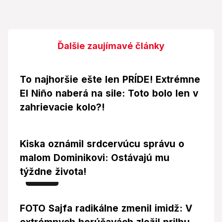
Ďalšie zaujímavé články
To najhoršie ešte len PRÍDE! Extrémne
El Niño naberá na sile: Toto bolo len v
zahrievacie kolo?!
Kiska oznámil srdcervúcu správu o
malom Dominikovi: Ostávajú mu
týždne života!
Foto
FOTO Sajfa radikálne zmenil imidž: V