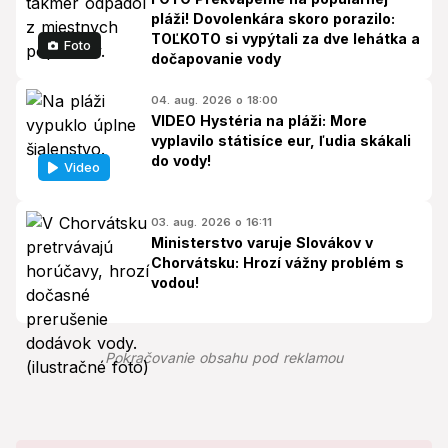
pláži! Dovolenkára skoro porazilo:
TOĽKOTO si vypýtali za dve lehátka a
Foto
dočapovanie vody
04. aug. 2026 o 18:00
VIDEO Hystéria na pláži: More
vyplavilo státisíce eur, ľudia skákali
do vody!
Video
03. aug. 2026 o 16:11
Ministerstvo varuje Slovákov v
Chorvátsku: Hrozí vážny problém s
vodou!
Pokračovanie obsahu pod reklamou