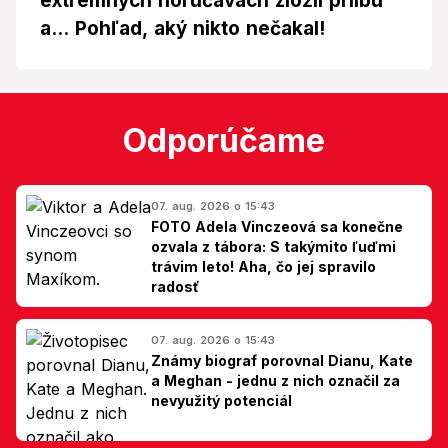
extrémnych horúčavách zložil prilbu
a... Pohľad, aký nikto nečakal!
Odporúčame
07. aug. 2026 o 15:43
FOTO Adela Vinczeová sa konečne
ozvala z tábora: S takýmito ľuďmi
trávim leto! Aha, čo jej spravilo
radosť
07. aug. 2026 o 15:43
Známy biograf porovnal Dianu, Kate
a Meghan - jednu z nich označil za
nevyužitý potenciál