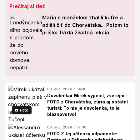
Prečítaj si tiež
Maria s manželom zbalili kufre a
odišli žiť do Chorvátska... Potom to
prišlo: Tvrdá životná lekcia!
03. aug. 2026 o 14:30
Dovolenkár Mirek vypenil, zverejnil
FOTO z Chorvátska, zúria aj ostatní
turisti: To nie je dovolenka, to je
Foto
bláznovstvo!
03. aug. 2026 o 12:00
FOTO Z tej účtenky odpadnete:
Partia si v Taliansku odskočila na