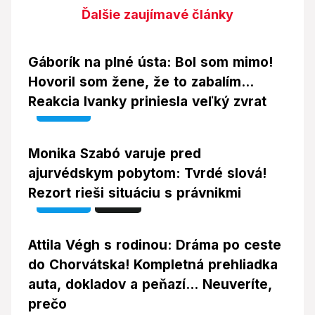
Ďalšie zaujímavé články
Gáborík na plné ústa: Bol som mimo!
Hovoril som žene, že to zabalím...
Reakcia Ivanky priniesla veľký zvrat
Video
Monika Szabó varuje pred
ajurvédskym pobytom: Tvrdé slová!
Rezort rieši situáciu s právnikmi
Video
Foto
Attila Végh s rodinou: Dráma po ceste
do Chorvátska! Kompletná prehliadka
auta, dokladov a peňazí... Neuveríte,
prečo