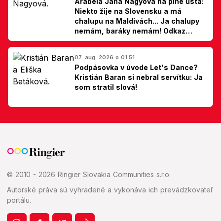
Arabela Jana Nagyová na plné ústa:
Niekto žije na Slovensku a má
chalupu na Maldivách... Ja chalupy
nemám, baráky nemám! Odkaz
Slovákom
07. aug. 2026 o 01:51
Podpásovka v úvode Let's Dance?
Kristián Baran si nebral servítku: Ja
som stratil slová!
© 2010 - 2026 Ringier Slovakia Communities s.r.o.
Autorské práva sú vyhradené a vykonáva ich prevádzkovateľ
portálu.