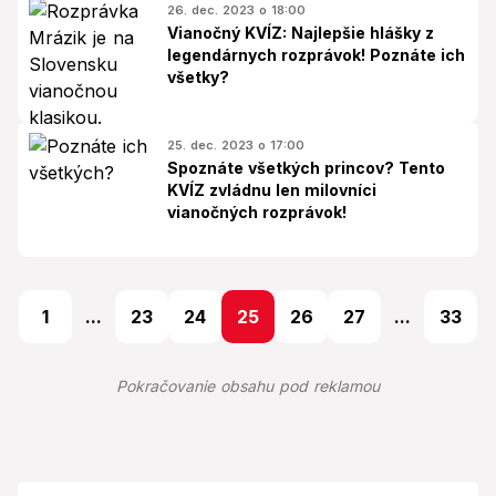
26. dec. 2023 o 18:00
Vianočný KVÍZ: Najlepšie hlášky z
legendárnych rozprávok! Poznáte ich
všetky?
25. dec. 2023 o 17:00
Spoznáte všetkých princov? Tento
KVÍZ zvládnu len milovníci
vianočných rozprávok!
1
...
23
24
25
26
27
...
33
Pokračovanie obsahu pod reklamou