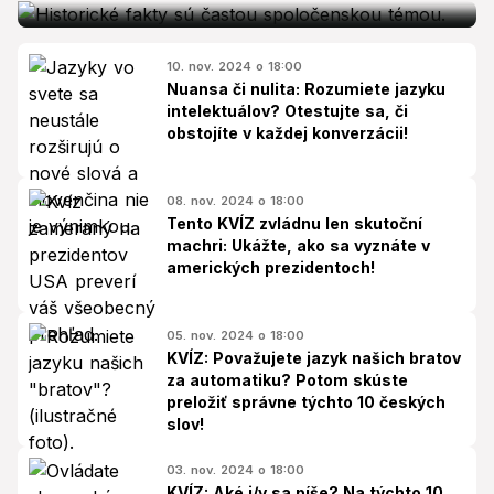
10. nov. 2024 o 18:00
Nuansa či nulita: Rozumiete jazyku
intelektuálov? Otestujte sa, či
obstojíte v každej konverzácii!
08. nov. 2024 o 18:00
Tento KVÍZ zvládnu len skutoční
machri: Ukážte, ako sa vyznáte v
amerických prezidentoch!
05. nov. 2024 o 18:00
KVÍZ: Považujete jazyk našich bratov
za automatiku? Potom skúste
preložiť správne týchto 10 českých
slov!
03. nov. 2024 o 18:00
KVÍZ: Aké i/y sa píše? Na týchto 10