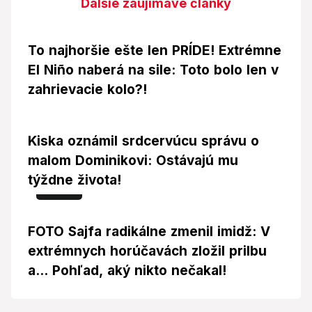
Ďalšie zaujímavé články
To najhoršie ešte len PRÍDE! Extrémne
El Niño naberá na sile: Toto bolo len v
zahrievacie kolo?!
Kiska oznámil srdcervúcu správu o
malom Dominikovi: Ostávajú mu
týždne života!
Foto
FOTO Sajfa radikálne zmenil imidž: V
extrémnych horúčavách zložil prilbu
a... Pohľad, aký nikto nečakal!