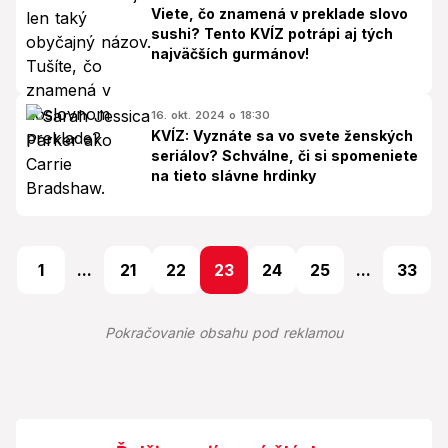
Viete, čo znamená v preklade slovo
sushi? Tento KVÍZ potrápi aj tých
najväčších gurmánov!
16. okt. 2024 o 18:30
KVÍZ: Vyznáte sa vo svete ženských
seriálov? Schválne, či si spomeniete
na tieto slávne hrdinky
1
...
21
22
23
24
25
...
33
Pokračovanie obsahu pod reklamou