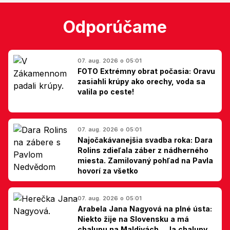
Odporúčame
07. aug. 2026 o 05:01
FOTO Extrémny obrat počasia: Oravu
zasiahli krúpy ako orechy, voda sa
valila po ceste!
07. aug. 2026 o 05:01
Najočakávanejšia svadba roka: Dara
Rolins zdieľala záber z nádherného
miesta. Zamilovaný pohľad na Pavla
hovorí za všetko
07. aug. 2026 o 05:01
Arabela Jana Nagyová na plné ústa:
Niekto žije na Slovensku a má
chalupu na Maldivách... Ja chalupy