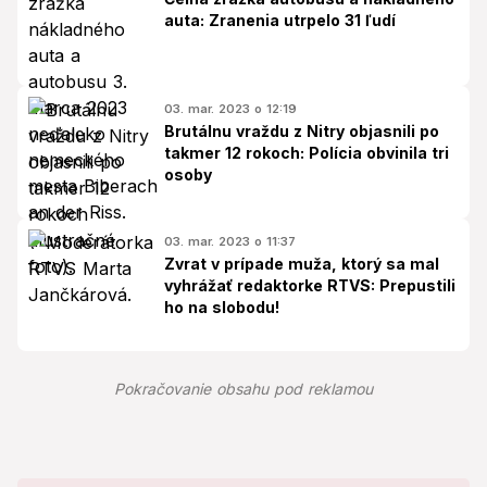
auta: Zranenia utrpelo 31 ľudí
03. mar. 2023 o 12:19
Brutálnu vraždu z Nitry objasnili po
takmer 12 rokoch: Polícia obvinila tri
osoby
03. mar. 2023 o 11:37
Zvrat v prípade muža, ktorý sa mal
vyhrážať redaktorke RTVS: Prepustili
ho na slobodu!
Pokračovanie obsahu pod reklamou