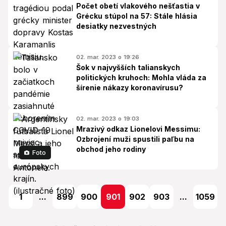
Počet obetí vlakového nešťastia v
Grécku stúpol na 57: Stále hlásia
desiatky nezvestných
02. mar. 2023 o 19:26
Šok v najvyšších talianskych
politických kruhoch: Mohla vláda za
šírenie nákazy koronavírusu?
02. mar. 2023 o 19:03
Mrazivý odkaz Lionelovi Messimu:
Ozbrojení muži spustili paľbu na
obchod jeho rodiny
Foto
1
...
899
900
901
902
903
...
1059