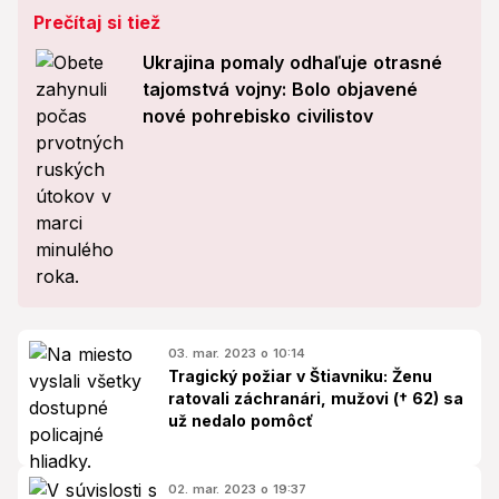
Prečítaj si tiež
Ukrajina pomaly odhaľuje otrasné
tajomstvá vojny: Bolo objavené
nové pohrebisko civilistov
03. mar. 2023 o 10:14
Tragický požiar v Štiavniku: Ženu
ratovali záchranári, mužovi († 62) sa
už nedalo pomôcť
02. mar. 2023 o 19:37