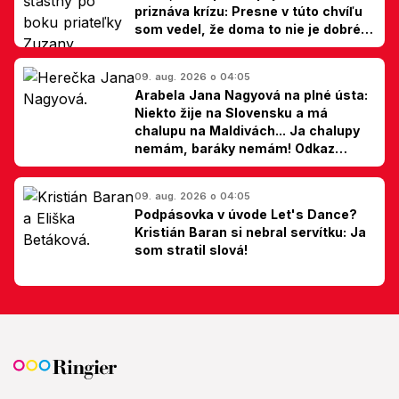
priznáva krízu: Presne v túto chvíľu
som vedel, že doma to nie je dobré,
hovorí Milan Ondrík
09. aug. 2026 o 04:05
Arabela Jana Nagyová na plné ústa:
Niekto žije na Slovensku a má
chalupu na Maldivách... Ja chalupy
nemám, baráky nemám! Odkaz
Slovákom
09. aug. 2026 o 04:05
Podpásovka v úvode Let's Dance?
Kristián Baran si nebral servítku: Ja
som stratil slová!