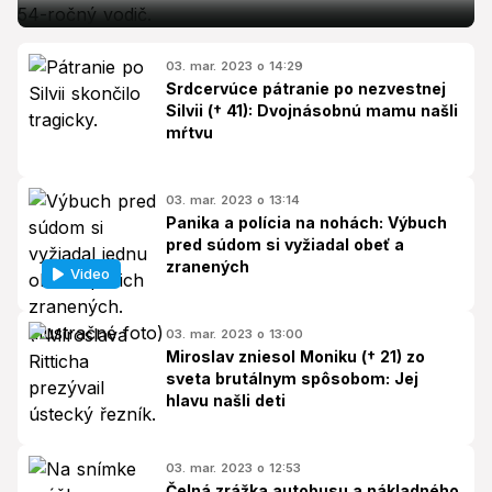
03. mar. 2023 o 14:29
Srdcervúce pátranie po nezvestnej
Silvii († 41): Dvojnásobnú mamu našli
mŕtvu
03. mar. 2023 o 13:14
Panika a polícia na nohách: Výbuch
pred súdom si vyžiadal obeť a
zranených
Video
03. mar. 2023 o 13:00
Miroslav zniesol Moniku († 21) zo
sveta brutálnym spôsobom: Jej
hlavu našli deti
03. mar. 2023 o 12:53
Čelná zrážka autobusu a nákladného