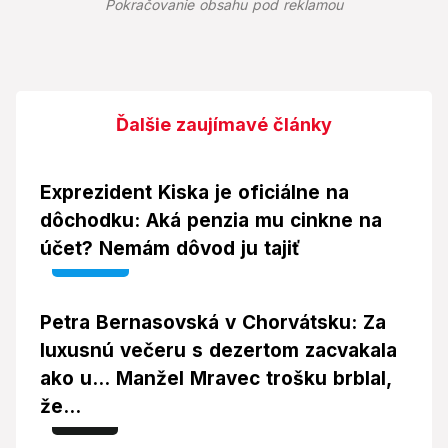
Pokračovanie obsahu pod reklamou
Ďalšie zaujímavé články
Exprezident Kiska je oficiálne na
dôchodku: Aká penzia mu cinkne na
účet? Nemám dôvod ju tajiť
Video
Petra Bernasovská v Chorvátsku: Za
luxusnú večeru s dezertom zacvakala
ako u... Manžel Mravec trošku brblal,
že...
Foto