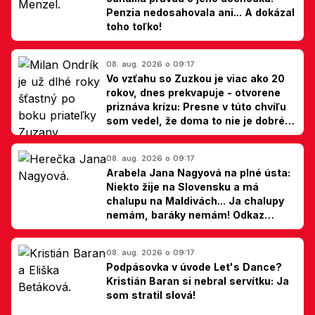
Penzia nedosahovala ani... A dokázal
toho toľko!
08. aug. 2026 o 09:17
Vo vzťahu so Zuzkou je viac ako 20
rokov, dnes prekvapuje - otvorene
priznáva krízu: Presne v túto chvíľu
som vedel, že doma to nie je dobré,
hovorí Milan Ondrík
08. aug. 2026 o 09:17
Arabela Jana Nagyová na plné ústa:
Niekto žije na Slovensku a má
chalupu na Maldivách... Ja chalupy
nemám, baráky nemám! Odkaz
Slovákom
08. aug. 2026 o 09:17
Podpásovka v úvode Let's Dance?
Kristián Baran si nebral servítku: Ja
som stratil slová!