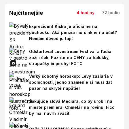
Najčítanejšie
4 hodiny
72 hodín
Exprezident Kiska je oficiálne na
dôchodku: Aká penzia mu cinkne na účet?
Nemám dôvod ju tajiť
Odštartoval Lovestream Festival a ľudia
zažili šok: Pozrite na CENY za halušky,
strapačky či pirohy! FOTO
Veľký sobotný horoskop: Levy zažiaria v
spoločnosti, jedno znamenie si musí dať
pozor na skryté napätie!
Šokujúce slová Mečiara, čo by urobil na
mieste premiéra! Chmelár na rovinu: Fico
by mal návrh zvážiť