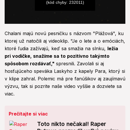
(kód chyby: 232011)
0
seconds
Chalani majú novú pesničku s názvom "Plážová", ku
of
0
ktorej už natočili aj videoklip. "Je o lete a o emóciách,
seconds
ktoré ľudia zažívajú, keď sa smažia na slnku,
ležia
pri vodičke, snažíme sa to pozitívno takýmto
spôsobom rozdávať,"
spresnili. Zavolali si aj
hosťujúceho speváka Laskyho z kapely Para, ktorý si
v klipe zahral. Polemic má pre fanúšikov aj zaujímavú
výzvu, tak si pozrite naše video vyššie a dozviete sa
viac.
Prečítajte si viac
Toto nikto nečakal! Raper