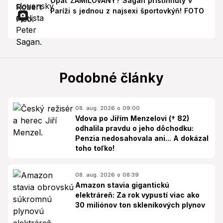
Opäť ZAMILOVANÝ? Sagan pristihnutý v
Paríži s jednou z najsexi športovkýň! FOTO
Podobné články
08. aug. 2026 o 09:00
Vdova po Jiřím Menzelovi († 82)
odhalila pravdu o jeho dôchodku:
Penzia nedosahovala ani... A dokázal
toho toľko!
08. aug. 2026 o 08:39
Amazon stavia gigantickú
elektráreň: Za rok vypustí viac ako
30 miliónov ton skleníkových plynov