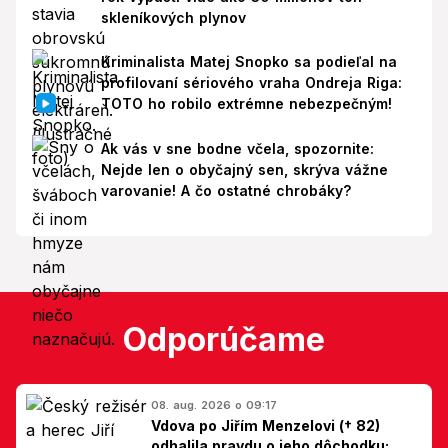
skleníkových plynov
Kriminalista Matej Snopko sa podieľal na
profilovaní sériového vraha Ondreja Riga:
TOTO ho robilo extrémne nebezpečným!
Ak vás v sne bodne včela, spozornite:
Nejde len o obyčajný sen, skrýva vážne
varovanie! A čo ostatné chrobáky?
Odporúčame
08. aug. 2026 o 09:17
Vdova po Jiřím Menzelovi († 82)
odhalila pravdu o jeho dôchodku: