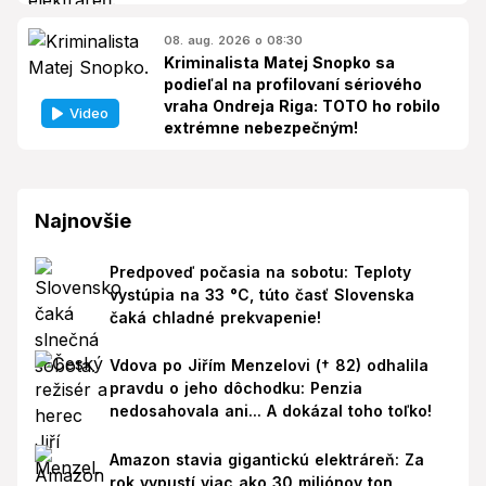
08. aug. 2026 o 08:30
Kriminalista Matej Snopko sa
podieľal na profilovaní sériového
vraha Ondreja Riga: TOTO ho robilo
Video
extrémne nebezpečným!
Najnovšie
Predpoveď počasia na sobotu: Teploty
vystúpia na 33 °C, túto časť Slovenska
čaká chladné prekvapenie!
Vdova po Jiřím Menzelovi († 82) odhalila
pravdu o jeho dôchodku: Penzia
nedosahovala ani... A dokázal toho toľko!
Amazon stavia gigantickú elektráreň: Za
rok vypustí viac ako 30 miliónov ton