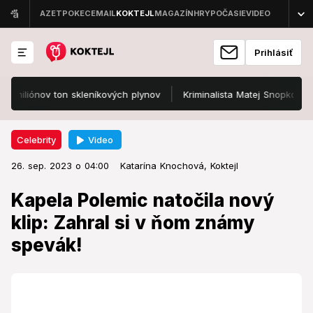
Prihlásiť
liónov ton skleníkových plynov
Kriminalista Matej Snopko sa podi
Video
Celebrity
26. sep. 2023 o 04:00
Celebrity
26. sep. 2023 o 04:00
Kapela Polemic natočila nový klip:
Katarína Knochová,
Koktejl
Zahral si v ňom známy spevák!
Kapela Polemic natočila nový
klip: Zahral si v ňom známy
Nezaháľali ani v lete.
spevák!