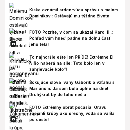
Kiska oznámil srdcervúcu správu o malom
Dominikovi: Ostávajú mu týždne života!
FOTO Pozrite, v čom sa ukázal Karol III.:
Pohľad vám hneď padne na dolnú časť
jeho tela!
To najhoršie ešte len PRÍDE! Extrémne El
Niño naberá na sile: Toto bolo len v
zahrievacie kolo?!
Šokujúce slová Ivany Gáborík o vzťahu s
Mariánom: Ja som bola úplne na dne!
Druhýkrát by do toho nešla
FOTO Extrémny obrat počasia: Oravu
zasiahli krúpy ako orechy, voda sa valila
po ceste!