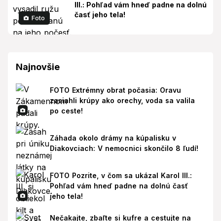
III.: Pohľad vám hneď padne na dolnú
časť jeho tela!
Foto
Najnovšie
FOTO Extrémny obrat počasia: Oravu
zasiahli krúpy ako orechy, voda sa valila
po ceste!
Záhada okolo drámy na kúpalisku v
Diakovciach: V nemocnici skončilo 8 ľudí!
FOTO Pozrite, v čom sa ukázal Karol III.:
Pohľad vám hneď padne na dolnú časť
jeho tela!
Nečakajte, zbaľte si kufre a cestujte na