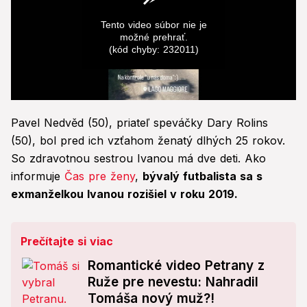
Tento video súbor nie je
možné prehrať.
(kód chyby: 232011)
0
seconds
Pavel Nedvěd (50), priateľ speváčky Dary Rolins
of
0
(50), bol pred ich vzťahom ženatý dlhých 25 rokov.
seconds
So zdravotnou sestrou Ivanou má dve deti. Ako
informuje
Čas pre ženy
,
bývalý futbalista sa s
exmanželkou Ivanou rozišiel v roku 2019.
Prečítajte si viac
Romantické video Petrany z
Ruže pre nevestu: Nahradil
Tomáša nový muž?!