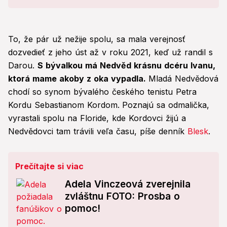
To, že pár už nežije spolu, sa mala verejnosť
dozvedieť z jeho úst až v roku 2021, keď už randil s
Darou.
S bývalkou má Nedvěd krásnu dcéru Ivanu,
ktorá mame akoby z oka vypadla.
Mladá Nedvědová
chodí so synom bývalého českého tenistu Petra
Kordu Sebastianom Kordom.
Poznajú sa odmalička,
vyrastali spolu na Floride, kde Kordovci žijú a
Nedvědovci tam trávili veľa času, píše denník
Blesk
.
Prečítajte si viac
Adela Vinczeová zverejnila
zvláštnu FOTO: Prosba o
pomoc!