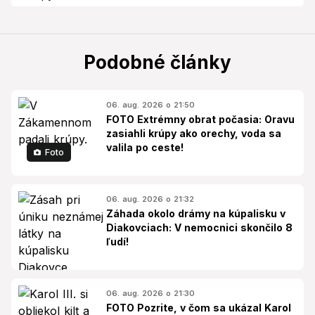
Podobné články
06. aug. 2026 o 21:50
FOTO Extrémny obrat počasia: Oravu
zasiahli krúpy ako orechy, voda sa
valila po ceste!
Foto
06. aug. 2026 o 21:32
Záhada okolo drámy na kúpalisku v
Diakovciach: V nemocnici skončilo 8
ľudí!
06. aug. 2026 o 21:30
FOTO Pozrite, v čom sa ukázal Karol