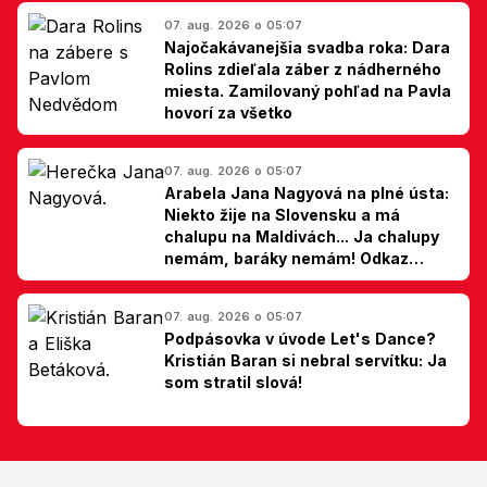
07. aug. 2026 o 05:07
Najočakávanejšia svadba roka: Dara
Rolins zdieľala záber z nádherného
miesta. Zamilovaný pohľad na Pavla
hovorí za všetko
07. aug. 2026 o 05:07
Arabela Jana Nagyová na plné ústa:
Niekto žije na Slovensku a má
chalupu na Maldivách... Ja chalupy
nemám, baráky nemám! Odkaz
Slovákom
07. aug. 2026 o 05:07
Podpásovka v úvode Let's Dance?
Kristián Baran si nebral servítku: Ja
som stratil slová!