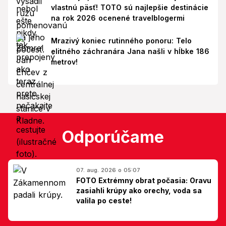
vlastnú päsť! TOTO sú najlepšie destinácie
na rok 2026 ocenené travelblogermi
Mrazivý koniec rutinného ponoru: Telo
elitného záchranára Jana našli v hĺbke 186
metrov!
Odporúčame
07. aug. 2026 o 05:07
FOTO Extrémny obrat počasia: Oravu
zasiahli krúpy ako orechy, voda sa
valila po ceste!