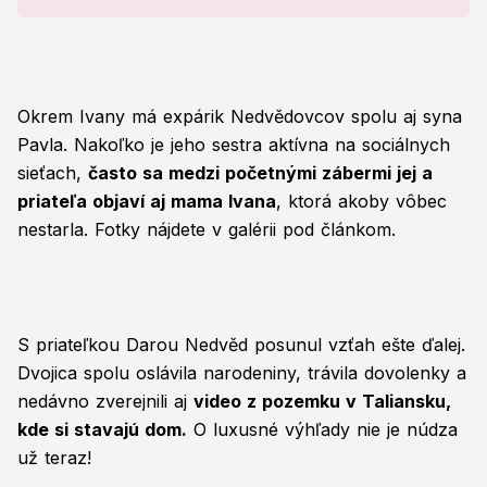
Okrem Ivany má expárik Nedvědovcov spolu aj syna
Pavla. Nakoľko je jeho sestra aktívna na sociálnych
sieťach,
často sa medzi početnými zábermi jej a
priateľa objaví aj mama Ivana
, ktorá akoby vôbec
nestarla. Fotky nájdete v galérii pod článkom.
S priateľkou Darou Nedvěd posunul vzťah ešte ďalej.
Dvojica spolu oslávila narodeniny, trávila dovolenky a
nedávno zverejnili aj
video z pozemku v Taliansku,
kde si stavajú dom.
O luxusné výhľady nie je núdza
už teraz!