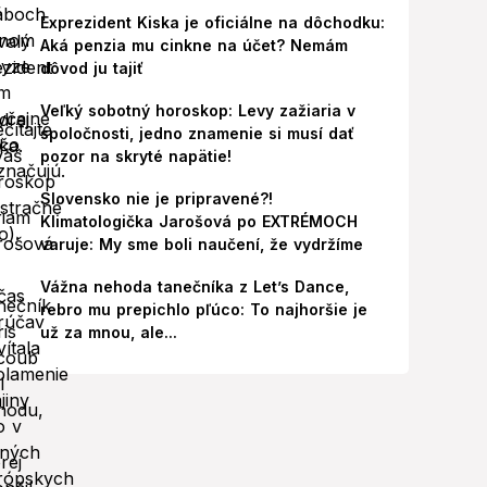
Exprezident Kiska je oficiálne na dôchodku:
Aká penzia mu cinkne na účet? Nemám
dôvod ju tajiť
Veľký sobotný horoskop: Levy zažiaria v
spoločnosti, jedno znamenie si musí dať
pozor na skryté napätie!
Slovensko nie je pripravené?!
Klimatologička Jarošová po EXTRÉMOCH
varuje: My sme boli naučení, že vydržíme
Vážna nehoda tanečníka z Let’s Dance,
rebro mu prepichlo pľúco: To najhoršie je
už za mnou, ale...