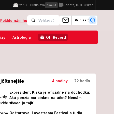
Prihlásiť
?
Pošlite nám ho
ôchodku: Aká penzia mu cinkne na účet? Nemám dôvod ju tajiť
Veľ
ízy
Astrológia
Off Record
jčítanejšie
4 hodiny
72 hodín
Exprezident Kiska je oficiálne na dôchodku:
Aká penzia mu cinkne na účet? Nemám
dôvod ju tajiť
Odštartoval Lovestream Festival a ľudia