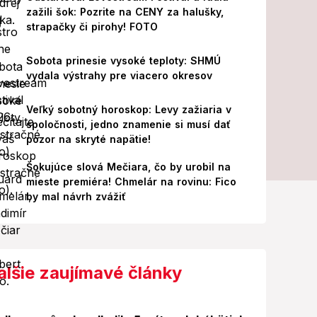
zažili šok: Pozrite na CENY za halušky,
strapačky či pirohy! FOTO
Sobota prinesie vysoké teploty: SHMÚ
vydala výstrahy pre viacero okresov
Veľký sobotný horoskop: Levy zažiaria v
spoločnosti, jedno znamenie si musí dať
pozor na skryté napätie!
Šokujúce slová Mečiara, čo by urobil na
mieste premiéra! Chmelár na rovinu: Fico
by mal návrh zvážiť
alšie zaujímavé články