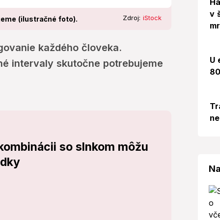
Há
v 
Zdroj:
iStock
eme (ilustračné foto).
mr
govanie každého človeka.
U 
hé intervaly skutočne potrebujeme
80
Tr
ne
V kombinácii so slnkom môžu
edky
Na