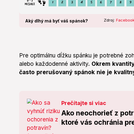
Zdroj:
Facebook
Aký dlhý má byť váš spánok?
Pre optimálnu dĺžku spánku je potrebné zo
alebo každodenné aktivity.
Okrem kvantity 
často prerušovaný spánok nie je kvalitn
Prečítajte si viac
Ako neochorieť z pot
ktoré vás ochránia pr