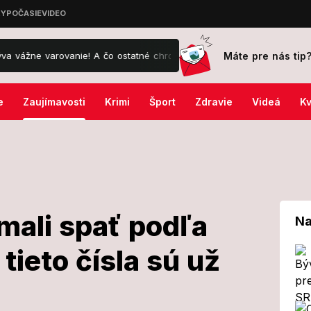
Máte pre nás tip
anie! A čo ostatné chrobáky?
Exprezident Kiska je oficiálne na d
e
Zaujímavosti
Krimi
Šport
Zdravie
Videá
Kv
mali spať podľa
Na
tieto čísla sú už
y ste mali spať