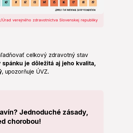
/Úrad verejného zdravotníctva Slovenskej republiky
hľadňovať celkový zdravotný stav
spánku je dôležitá aj jeho kvalita,
ý
, upozorňuje ÚVZ.
ravín? Jednoduché zásady,
ed chorobou!