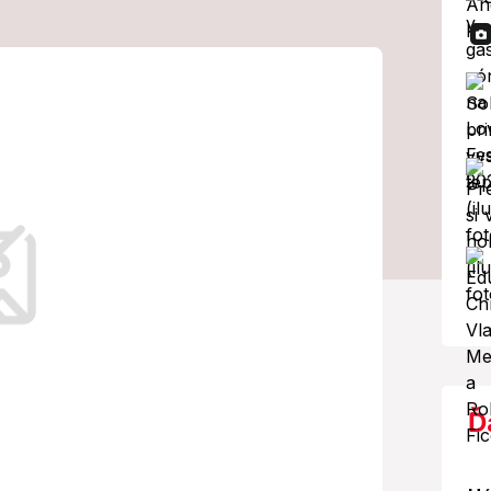
veku? Pozor,
už kritické!
e fungovanie každého človeka.
ké dlhé intervaly skutočne
 života.
Ď