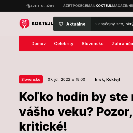
⏰
Aktuálne
dne včela, spozornite: Nejde len o obyčajný sen, skrýva vážne varov
Domov
Celebrity
Slovensko
Zahraniči
Slovensko
07. júl. 2022 o 19:00
krsk,
Koktejl
Koľko hodín by ste 
07. júl. 2022 o 19:00
Slovensko
vášho veku? Pozor, 
Koľko hodín b
kritické!