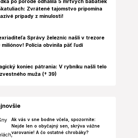
dka po pôrode odhalila 5 mŕtvych bábätiek
škatuliach: Zvrátené tajomstvo pripomína
azivé prípady z minulosti!
exriaditeľa Správy železníc našli v trezore
 miliónov! Polícia obvinila päť ľudí
agický koniec pátrania: V rybníku našli telo
zvestného muža († 39)
jnovšie
Ak vás v sne bodne včela, spozornite:
Nejde len o obyčajný sen, skrýva vážne
varovanie! A čo ostatné chrobáky?