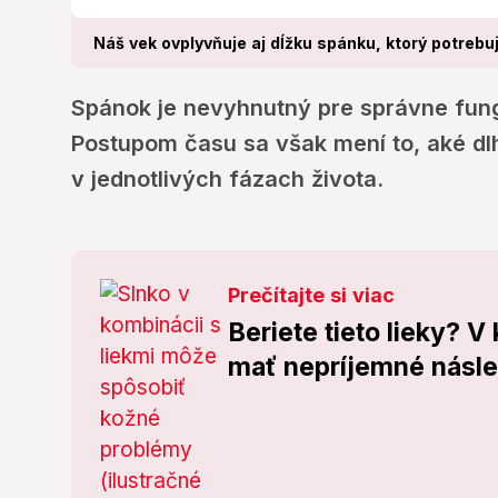
Náš vek ovplyvňuje aj dĺžku spánku, ktorý potrebuj
Spánok je nevyhnutný pre správne fun
Postupom času sa však mení to, aké dl
v jednotlivých fázach života.
Prečítajte si viac
Beriete tieto lieky? 
mať nepríjemné násl