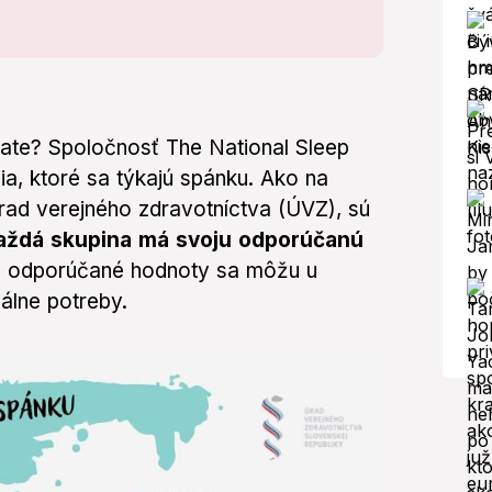
ate? Spoločnosť The National Sleep
a, ktoré sa týkajú spánku. Ako na
rad verejného zdravotníctva (ÚVZ), sú
aždá skupina má svoju odporúčanú
e odporúčané hodnoty sa môžu u
uálne potreby.