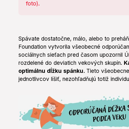
Spávate dostatočne, málo, alebo to preháň
Foundation vytvorila všeobecné odporúčani
sociálnych sieťach pred časom upozornil Ú
rozdelené do deviatich vekových skupín.
K
optimálnu dĺžku spánku.
Tieto všeobecn
jednotlivcov líšiť, nezohľadňujú totiž individ