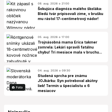
08. aug. 2026 o 21:00
Šokujúca diagnóza malého školáka:
Bledú tvár pripisovali zime, v brušku
mu rástol 17-centimetrový nádor!
05. aug. 2026 o 17:00
Trojnásobná mama Erica takmer
zomrela: Lekári spravili fatálnu
chybu! Tri mesiace mala v bruchu...
04. aug. 2026 o 09:30
Studená sprcha pre známu
JOJkárku: Syn potreboval akútny
liek! Termín u špecialistu o 6
Foto
mesiacov