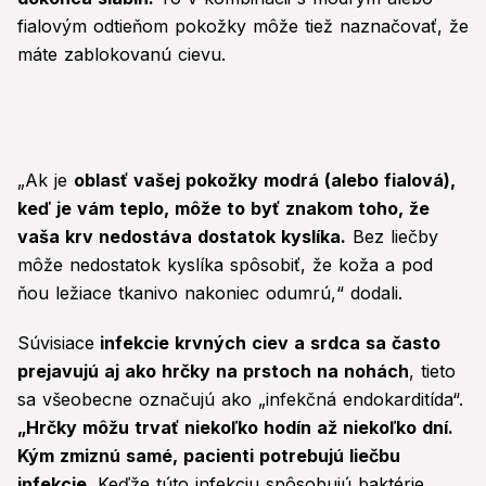
fialovým odtieňom pokožky môže tiež naznačovať, že
máte zablokovanú cievu.
„Ak je
oblasť vašej pokožky modrá (alebo fialová),
keď je vám teplo, môže to byť znakom toho, že
vaša krv nedostáva dostatok kyslíka.
Bez liečby
môže nedostatok kyslíka spôsobiť, že koža a pod
ňou ležiace tkanivo nakoniec odumrú,“ dodali.
Súvisiace
infekcie krvných ciev a srdca sa často
prejavujú aj ako hrčky na prstoch na nohách
, tieto
sa všeobecne označujú ako „infekčná endokarditída“.
„Hrčky môžu trvať niekoľko hodín až niekoľko dní.
Kým zmiznú samé, pacienti potrebujú liečbu
infekcie.
Keďže túto infekciu spôsobujú baktérie,