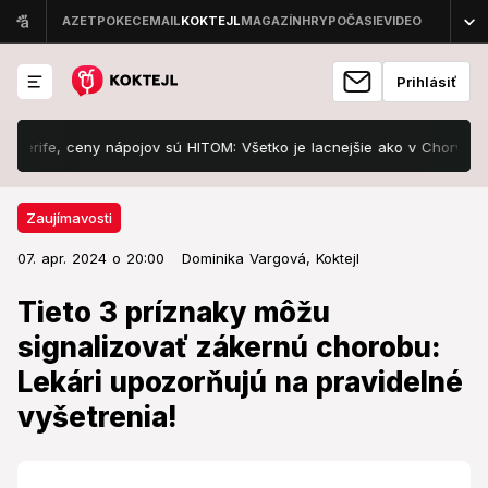
Prihlásiť
ceny nápojov sú HITOM: Všetko je lacnejšie ako v Chorvátsku!
Šk
Zaujímavosti
07. apr. 2024 o 20:00
Zaujímavosti
07. apr. 2024 o 20:00
Tieto 3 príznaky môžu
Dominika Vargová,
Koktejl
signalizovať zákernú chorobu:
Tieto 3 príznaky môžu
Lekári upozorňujú na pravidelné
signalizovať zákernú chorobu:
vyšetrenia!
Lekári upozorňujú na pravidelné
vyšetrenia!
Včasné rozpoznanie príznakov je kľúčom k boju proti
tomuto ochoreniu.