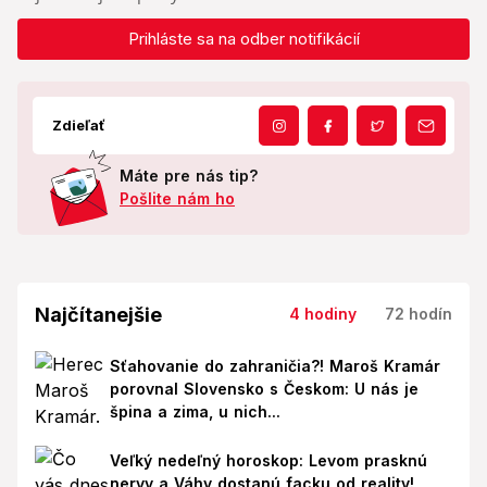
Prihláste sa na odber notifikácií
Zdieľať
Máte pre nás tip?
Pošlite nám ho
Najčítanejšie
4 hodiny
72 hodín
Sťahovanie do zahraničia?! Maroš Kramár
porovnal Slovensko s Českom: U nás je
špina a zima, u nich...
Veľký nedeľný horoskop: Levom prasknú
nervy a Váhy dostanú facku od reality!