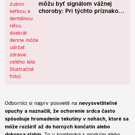
môžu byť signálom vážnej
choroby: Pri týchto príznakoch
utekajte k lekárovi!
Odborníci si najprv posvietili na
nevysvetliteľné
opuchy a naznačili, že ochorenie srdca často
spôsobuje hromadenie tekutiny v nohách, ktoré sa
môže rozšíriť až do horných končatín alebo
dokonca slabín.
To v kombinácii s modrým alebo