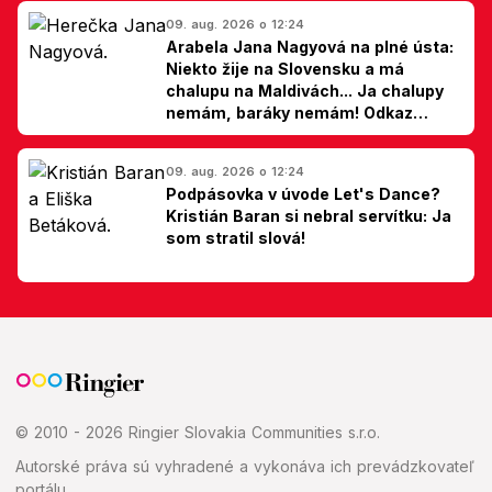
09. aug. 2026 o 12:24
Arabela Jana Nagyová na plné ústa:
Niekto žije na Slovensku a má
chalupu na Maldivách... Ja chalupy
nemám, baráky nemám! Odkaz
Slovákom
09. aug. 2026 o 12:24
Podpásovka v úvode Let's Dance?
Kristián Baran si nebral servítku: Ja
som stratil slová!
© 2010 - 2026 Ringier Slovakia Communities s.r.o.
Autorské práva sú vyhradené a vykonáva ich prevádzkovateľ
portálu.