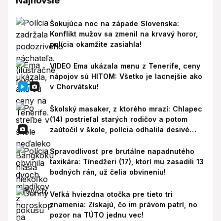
Najnovšie
Šokujúca noc na západe Slovenska:
Konflikt mužov sa zmenil na krvavý horor,
polícia okamžite zasiahla!
VIDEO Ema ukázala menu z Tenerife, ceny
nápojov sú HITOM: Všetko je lacnejšie ako
v Chorvátsku!
Školský masaker, z ktorého mrazí: Chlapec
(14) postrieľal starých rodičov a potom
zaútočil v škole, polícia odhalila desivé
pozadie!
Spravodlivosť pre brutálne napadnutého
taxikára: Tínedžeri (17), ktorí mu zasadili 13
bodných rán, už čelia obvineniu!
Veľká hviezdna otočka pre tieto tri
znamenia: Získajú, čo im právom patrí, no
pozor na TÚTO jednu vec!