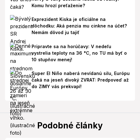
Komu hrozí preťaženie?
Exprezident Kiska je oficiálne na
dôchodku: Aká penzia mu cinkne na účet?
Nemám dôvod ju tajiť
Pripravte sa na horúčavy: V nedeľu
vystrelia teploty na 36 °C, no TU má byť o
10 stupňov menej!
Super El Niño naberá nevídanú silu, Európu
čaká na jeseň divoký ZVRAT: Predpoveď až
do ZIMY vás prekvapí!
Podobné články