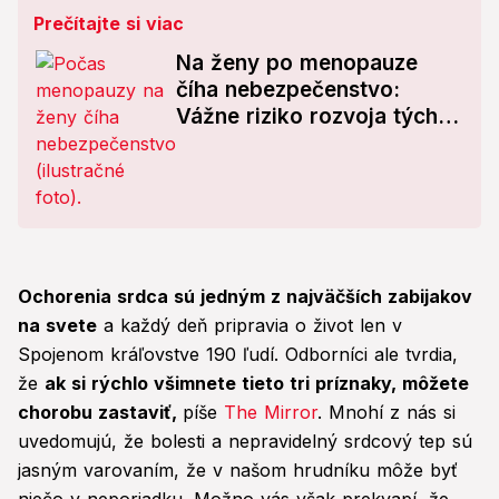
Prečítajte si viac
Na ženy po menopauze
číha nebezpečenstvo:
Vážne riziko rozvoja týchto
ochorení!
Ochorenia srdca sú jedným z najväčších zabijakov
na svete
a každý deň pripravia o život len v
Spojenom kráľovstve 190 ľudí. Odborníci ale tvrdia,
že
ak si rýchlo všimnete tieto tri príznaky, môžete
chorobu zastaviť,
píše
The Mirror
. Mnohí z nás si
uvedomujú, že bolesti a nepravidelný srdcový tep sú
jasným varovaním, že v našom hrudníku môže byť