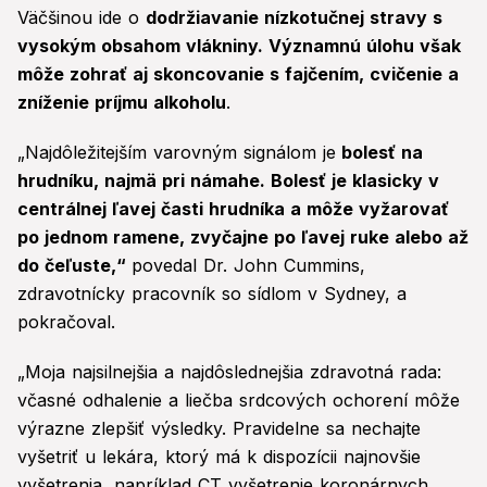
Väčšinou ide o
dodržiavanie nízkotučnej stravy s
vysokým obsahom vlákniny. Významnú úlohu však
môže zohrať aj skoncovanie s fajčením, cvičenie a
zníženie príjmu alkoholu
.
„Najdôležitejším varovným signálom je
bolesť na
hrudníku, najmä pri námahe. Bolesť je klasicky v
centrálnej ľavej časti hrudníka a môže vyžarovať
po jednom ramene, zvyčajne po ľavej ruke alebo až
do čeľuste,“
povedal Dr. John Cummins,
zdravotnícky pracovník so sídlom v Sydney, a
pokračoval.
„Moja najsilnejšia a najdôslednejšia zdravotná rada:
včasné odhalenie a liečba srdcových ochorení môže
výrazne zlepšiť výsledky. Pravidelne sa nechajte
vyšetriť u lekára, ktorý má k dispozícii najnovšie
vyšetrenia, napríklad CT vyšetrenie koronárnych