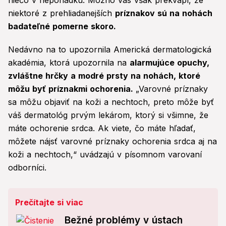
niečo v neporiadku. Možno vás však prekvapí, že
niektoré z prehliadanejších
príznakov sú na nohách
badateľné pomerne skoro.
Nedávno na to upozornila Americká dermatologická
akadémia, ktorá upozornila na
alarmujúce opuchy,
zvláštne hrčky a modré prsty na nohách, ktoré
môžu byť príznakmi ochorenia.
„Varovné príznaky
sa môžu objaviť na koži a nechtoch, preto môže byť
váš dermatológ prvým lekárom, ktorý si všimne, že
máte ochorenie srdca. Ak viete, čo máte hľadať,
môžete nájsť varovné príznaky ochorenia srdca aj na
koži a nechtoch,“ uvádzajú v písomnom varovaní
odborníci.
Prečítajte si viac
Bežné problémy v ústach