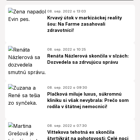
08. sep. 2022 o 13:03
Krvavý útok v markizáckej reality
šou: Na Farme zasahovali
zdravotníci!
08. sep. 2022 o 10:25
Renáta Názlerová skončila v slzách:
Dozvedela sa zdrvujúcu správu
08. sep. 2022 o 09:30
Plačková miluje luxus, súkromnú
kliniku si však nevybrala: Prečo som
rodila v štátnej nemocnici!
08. sep. 2022 o 07:30
Vittekova tehotná ex skončila
štvrtýkrát na pohotovosti: Celé noci