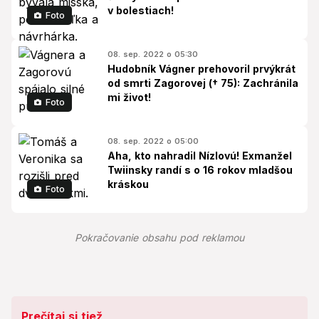
v bolestiach!
Foto
08. sep. 2022 o 05:30
Hudobník Vágner prehovoril prvýkrát
od smrti Zagorovej († 75): Zachránila
mi život!
Foto
08. sep. 2022 o 05:00
Aha, kto nahradil Nízlovú! Exmanžel
Twiinsky randí s o 16 rokov mladšou
kráskou
Foto
Pokračovanie obsahu pod reklamou
Prečítaj si tiež