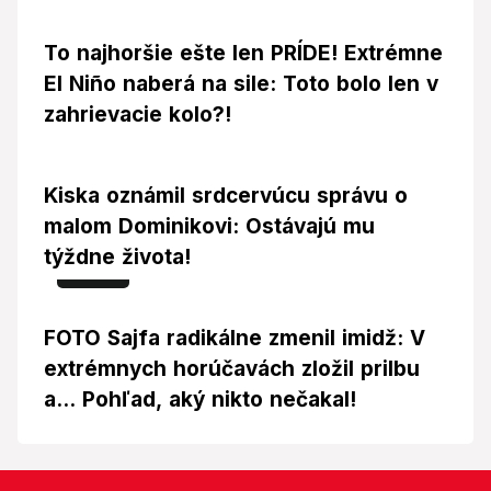
To najhoršie ešte len PRÍDE! Extrémne
El Niño naberá na sile: Toto bolo len v
zahrievacie kolo?!
Kiska oznámil srdcervúcu správu o
malom Dominikovi: Ostávajú mu
týždne života!
Foto
FOTO Sajfa radikálne zmenil imidž: V
extrémnych horúčavách zložil prilbu
a... Pohľad, aký nikto nečakal!