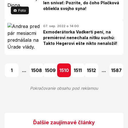
len snívať: Pozrite, do čoho Plačková
obliekla svojho syna!
Foto
07. sep. 2022 o 14:00
Exmoderátorka Vadkerti pení, na
premiérovi nenechala nitku suchú:
Takto Hegerovi ešte nikto nenaložil!
1
...
1508
1509
1510
1511
1512
...
1587
Pokračovanie obsahu pod reklamou
Ďalšie zaujímavé články