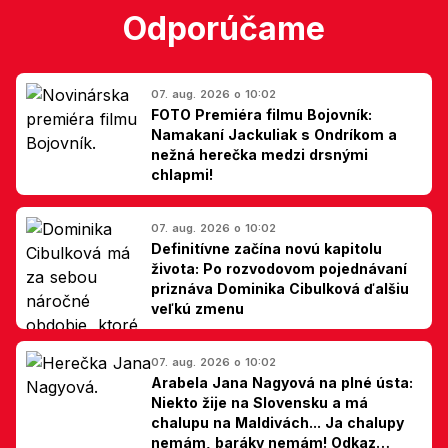
Odporúčame
07. aug. 2026 o 10:02
FOTO Premiéra filmu Bojovník:
Namakaní Jackuliak s Ondríkom a
nežná herečka medzi drsnými
chlapmi!
07. aug. 2026 o 10:02
Definitívne začína novú kapitolu
života: Po rozvodovom pojednávaní
priznáva Dominika Cibulková ďalšiu
veľkú zmenu
07. aug. 2026 o 10:02
Arabela Jana Nagyová na plné ústa:
Niekto žije na Slovensku a má
chalupu na Maldivách... Ja chalupy
nemám, baráky nemám! Odkaz