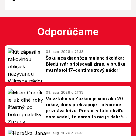
Odporúčame
08. aug. 2026 o 21:33
Šokujúca diagnóza malého školáka:
Bledú tvár pripisovali zime, v brušku
mu rástol 17-centimetrový nádor!
08. aug. 2026 o 21:33
Vo vzťahu so Zuzkou je viac ako 20
rokov, dnes prekvapuje - otvorene
priznáva krízu: Presne v túto chvíľu
som vedel, že doma to nie je dobré,
hovorí Milan Ondrík
08. aug. 2026 o 21:33