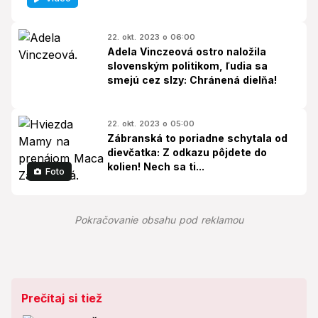
22. okt. 2023 o 06:00
Adela Vinczeová ostro naložila
slovenským politikom, ľudia sa
smejú cez slzy: Chránená dielňa!
22. okt. 2023 o 05:00
Zábranská to poriadne schytala od
dievčatka: Z odkazu pôjdete do
kolien! Nech sa ti...
Foto
Pokračovanie obsahu pod reklamou
Prečítaj si tiež