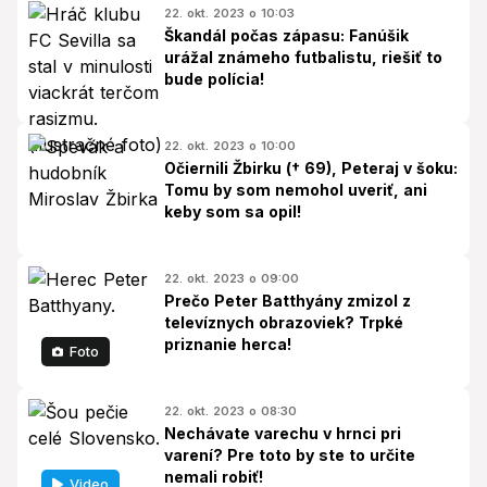
22. okt. 2023 o 10:03
Škandál počas zápasu: Fanúšik
urážal známeho futbalistu, riešiť to
bude polícia!
22. okt. 2023 o 10:00
Očiernili Žbirku († 69), Peteraj v šoku:
Tomu by som nemohol uveriť, ani
keby som sa opil!
22. okt. 2023 o 09:00
Prečo Peter Batthyány zmizol z
televíznych obrazoviek? Trpké
priznanie herca!
Foto
22. okt. 2023 o 08:30
Nechávate varechu v hrnci pri
varení? Pre toto by ste to určite
nemali robiť!
Video