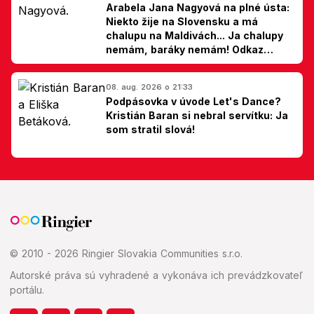
Arabela Jana Nagyová na plné ústa:
Niekto žije na Slovensku a má
chalupu na Maldivách... Ja chalupy
nemám, baráky nemám! Odkaz
Slovákom
08. aug. 2026 o 21:33
Podpásovka v úvode Let's Dance?
Kristián Baran si nebral servítku: Ja
som stratil slová!
© 2010 - 2026 Ringier Slovakia Communities s.r.o.
Autorské práva sú vyhradené a vykonáva ich prevádzkovateľ
portálu.