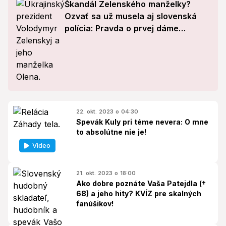
Škandál Zelenského manželky?
Ozvať sa už musela aj slovenská
polícia: Pravda o prvej dáme
Ukrajiny!
22. okt. 2023 o 04:30
Spevák Kuly pri téme nevera: O mne
to absolútne nie je!
Video
21. okt. 2023 o 18:00
Ako dobre poznáte Vaša Patejdla (†
68) a jeho hity? KVÍZ pre skalných
fanúšikov!