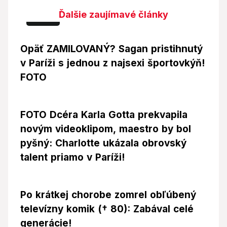
Ďalšie zaujímavé články
Foto
Opäť ZAMILOVANÝ? Sagan pristihnutý
v Paríži s jednou z najsexi športovkýň!
FOTO
FOTO Dcéra Karla Gotta prekvapila
novým videoklipom, maestro by bol
pyšný: Charlotte ukázala obrovský
talent priamo v Paríži!
Po krátkej chorobe zomrel obľúbený
televízny komik († 80): Zabával celé
generácie!