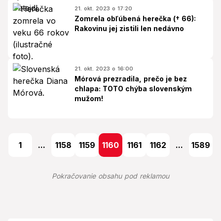
21. okt. 2023 o 17:20
Zomrela obľúbená herečka († 66):
Rakovinu jej zistili len nedávno
21. okt. 2023 o 16:00
Mórová prezradila, prečo je bez
chlapa: TOTO chýba slovenským
mužom!
1
...
1158
1159
1160
1161
1162
...
1589
Pokračovanie obsahu pod reklamou