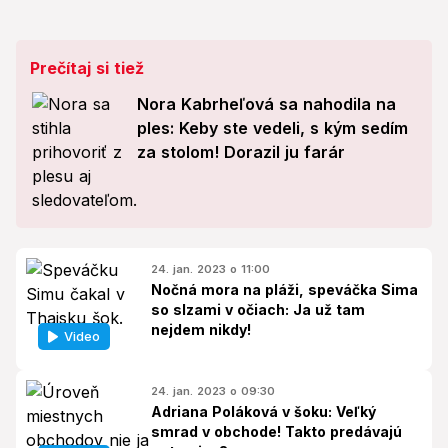
Prečítaj si tiež
Nora Kabrheľová sa nahodila na
ples: Keby ste vedeli, s kým sedím
za stolom! Dorazil ju farár
24. jan. 2023 o 11:00
Nočná mora na pláži, speváčka Sima
so slzami v očiach: Ja už tam
nejdem nikdy!
Video
24. jan. 2023 o 09:30
Adriana Poláková v šoku: Veľký
smrad v obchode! Takto predávajú