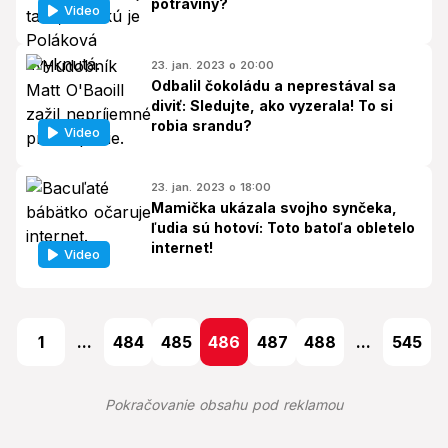
potraviny?
Video
23. jan. 2023 o 20:00
Odbalil čokoládu a neprestával sa
diviť: Sledujte, ako vyzerala! To si
robia srandu?
Video
23. jan. 2023 o 18:00
Mamička ukázala svojho synčeka,
ľudia sú hotoví: Toto batoľa obletelo
internet!
Video
1
...
484
485
486
487
488
...
545
Pokračovanie obsahu pod reklamou