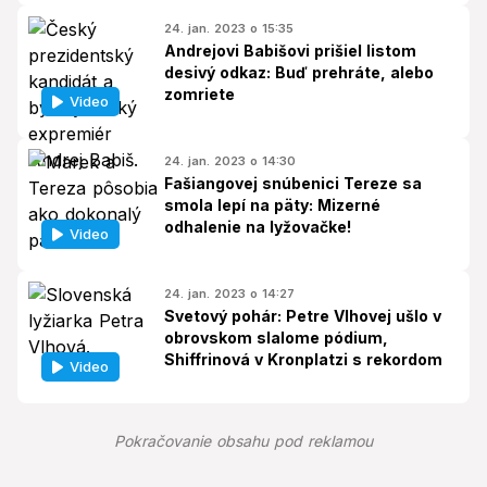
24. jan. 2023 o 15:35
Andrejovi Babišovi prišiel listom
desivý odkaz: Buď prehráte, alebo
zomriete
Video
24. jan. 2023 o 14:30
Fašiangovej snúbenici Tereze sa
smola lepí na päty: Mizerné
odhalenie na lyžovačke!
Video
24. jan. 2023 o 14:27
Svetový pohár: Petre Vlhovej ušlo v
obrovskom slalome pódium,
Shiffrinová v Kronplatzi s rekordom
Video
Pokračovanie obsahu pod reklamou