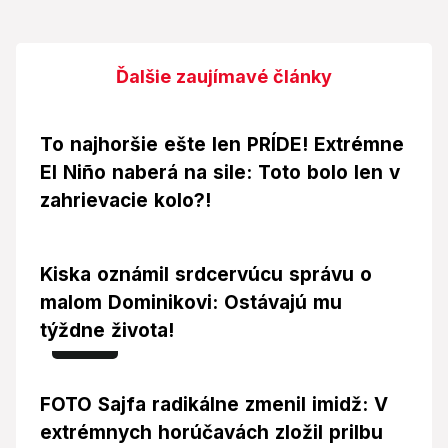
Ďalšie zaujímavé články
To najhoršie ešte len PRÍDE! Extrémne
El Niño naberá na sile: Toto bolo len v
zahrievacie kolo?!
Kiska oznámil srdcervúcu správu o
malom Dominikovi: Ostávajú mu
týždne života!
Foto
FOTO Sajfa radikálne zmenil imidž: V
extrémnych horúčavách zložil prilbu