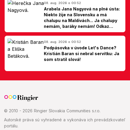
08. aug. 2026 o 00:52
Arabela Jana Nagyová na plné ústa:
Niekto žije na Slovensku a má
chalupu na Maldivách... Ja chalupy
nemám, baráky nemám! Odkaz
Slovákom
08. aug. 2026 o 00:52
Podpásovka v úvode Let's Dance?
Kristián Baran si nebral servítku: Ja
som stratil slová!
© 2010 - 2026 Ringier Slovakia Communities s.r.o.
Autorské práva sú vyhradené a vykonáva ich prevádzkovateľ
portálu.