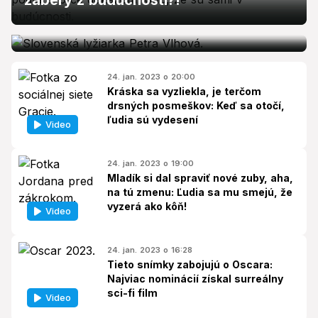
zábery z budúcnosti?!
obrovský slalom v Kronplatzi ovládla
Shiffrinová
24. jan. 2023 o 20:00
Kráska sa vyzliekla, je terčom
drsných posmeškov: Keď sa otočí,
ľudia sú vydesení
Video
24. jan. 2023 o 19:00
Mladík si dal spraviť nové zuby, aha,
na tú zmenu: Ľudia sa mu smejú, že
vyzerá ako kôň!
Video
24. jan. 2023 o 16:28
Tieto snímky zabojujú o Oscara:
Najviac nominácií získal surreálny
sci-fi film
Video