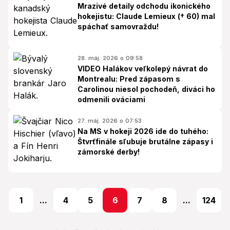
Mrazivé detaily odchodu ikonického
hokejistu: Claude Lemieux († 60) mal
spáchať samovraždu!
28. máj. 2026 o 09:58
VIDEO Halákov veľkolepý návrat do
Montrealu: Pred zápasom s
Carolinou niesol pochodeň, diváci ho
odmenili ováciami
27. máj. 2026 o 07:53
Na MS v hokeji 2026 ide do tuhého:
Štvrťfinále sľubuje brutálne zápasy i
zámorské derby!
1
...
4
5
6
7
8
...
124