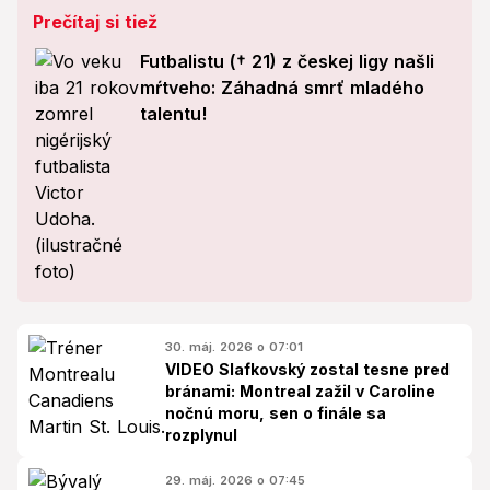
Prečítaj si tiež
Futbalistu († 21) z českej ligy našli
mŕtveho: Záhadná smrť mladého
talentu!
30. máj. 2026 o 07:01
VIDEO Slafkovský zostal tesne pred
bránami: Montreal zažil v Caroline
nočnú moru, sen o finále sa
rozplynul
29. máj. 2026 o 07:45