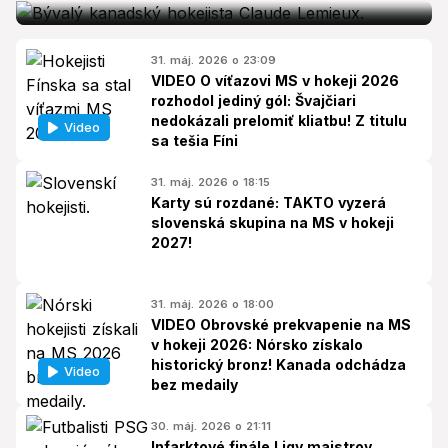
31. máj. 2026 o 23:09
VIDEO O víťazovi MS v hokeji 2026
rozhodol jediný gól: Švajčiari
nedokázali prelomiť kliatbu! Z titulu
Video
sa tešia Fíni
31. máj. 2026 o 18:15
Karty sú rozdané: TAKTO vyzerá
slovenská skupina na MS v hokeji
2027!
31. máj. 2026 o 18:00
VIDEO Obrovské prekvapenie na MS
v hokeji 2026: Nórsko získalo
historický bronz! Kanada odchádza
Video
bez medaily
30. máj. 2026 o 21:11
Infarktové finále Ligy majstrov