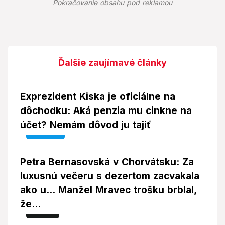
Pokračovanie obsahu pod reklamou
Ďalšie zaujímavé články
Exprezident Kiska je oficiálne na
dôchodku: Aká penzia mu cinkne na
účet? Nemám dôvod ju tajiť
Video
Petra Bernasovská v Chorvátsku: Za
luxusnú večeru s dezertom zacvakala
ako u... Manžel Mravec trošku brblal,
že...
Foto