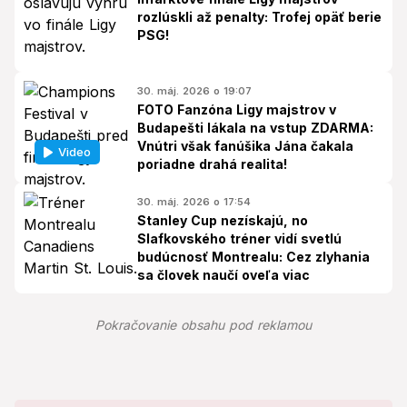
rozlúskli až penalty: Trofej opäť berie
PSG!
30. máj. 2026 o 19:07
FOTO Fanzóna Ligy majstrov v
Budapešti lákala na vstup ZDARMA:
Vnútri však fanúšika Jána čakala
Video
poriadne drahá realita!
30. máj. 2026 o 17:54
Stanley Cup nezískajú, no
Slafkovského tréner vidí svetlú
budúcnosť Montrealu: Cez zlyhania
sa človek naučí oveľa viac
Pokračovanie obsahu pod reklamou