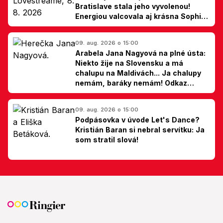
Bratislave stala jeho vyvolenou!
Energiou valcovala aj krásna Sophie
Ellis-Bextor (foto)
09. aug. 2026 o 15:00
Arabela Jana Nagyová na plné ústa:
Niekto žije na Slovensku a má
chalupu na Maldivách... Ja chalupy
nemám, baráky nemám! Odkaz
Slovákom
09. aug. 2026 o 15:00
Podpásovka v úvode Let's Dance?
Kristián Baran si nebral servítku: Ja
som stratil slová!