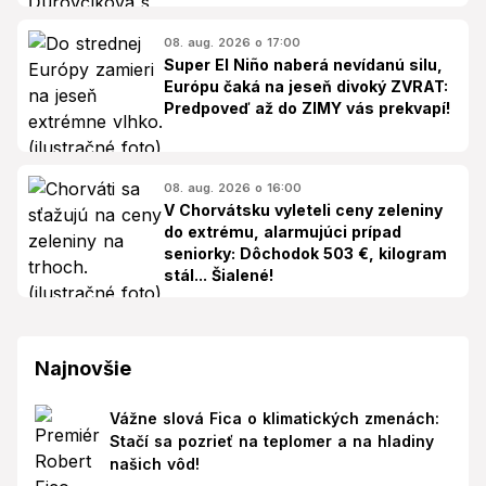
08. aug. 2026 o 17:00
Super El Niño naberá nevídanú silu,
Európu čaká na jeseň divoký ZVRAT:
Predpoveď až do ZIMY vás prekvapí!
08. aug. 2026 o 16:00
V Chorvátsku vyleteli ceny zeleniny
do extrému, alarmujúci prípad
seniorky: Dôchodok 503 €, kilogram
stál... Šialené!
Najnovšie
Vážne slová Fica o klimatických zmenách:
Stačí sa pozrieť na teplomer a na hladiny
našich vôd!