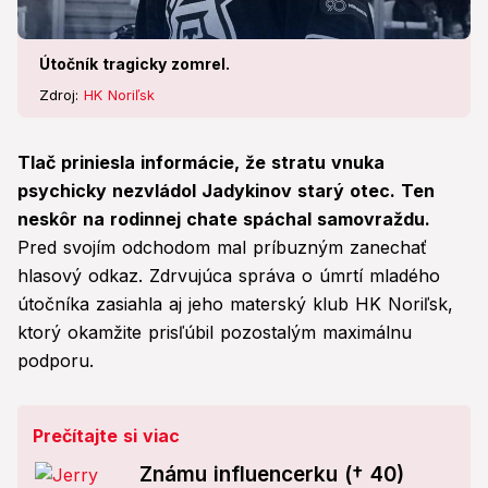
Útočník tragicky zomrel.
Zdroj:
HK Noriľsk
Tlač priniesla informácie, že stratu vnuka
psychicky nezvládol Jadykinov starý otec. Ten
neskôr na rodinnej chate spáchal samovraždu.
Pred svojím odchodom mal príbuzným zanechať
hlasový odkaz. Zdrvujúca správa o úmrtí mladého
útočníka zasiahla aj jeho materský klub HK Noriľsk,
ktorý okamžite prisľúbil pozostalým maximálnu
podporu.
Prečítajte si viac
Známu influencerku († 40)