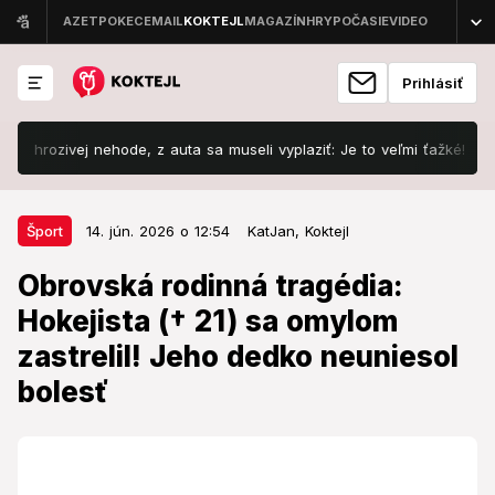
Prihlásiť
vej nehode, z auta sa museli vyplaziť: Je to veľmi ťažké!
Šokujú
14. jún. 2026 o 12:54
Šport
Šport
14. jún. 2026 o 12:54
KatJan,
Koktejl
Obrovská rodinná tragédia:
Obrovská rodinná tragédia:
Hokejista († 21) sa omylom
Hokejista († 21) sa omylom
zastrelil! Jeho dedko neuniesol
zastrelil! Jeho dedko neuniesol
bolesť
bolesť
Hokejovou scénou otriasla strašná správa.