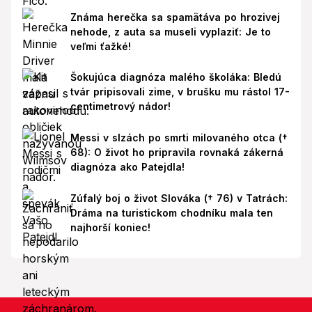
Známa herečka sa spamätáva po hrozivej
nehode, z auta sa museli vyplaziť: Je to
veľmi ťažké!
Šokujúca diagnóza malého školáka: Bledú
tvár pripisovali zime, v brušku mu rástol 17-
centimetrový nádor!
Messi v slzách po smrti milovaného otca (†
68): O život ho pripravila rovnaká zákerná
diagnóza ako Patejdla!
Zúfalý boj o život Slováka († 76) v Tatrách:
Dráma na turistickom chodníku mala ten
najhorší koniec!