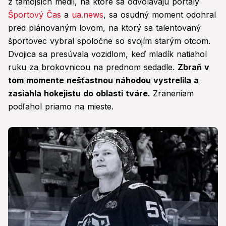
z tamojších médií, na ktoré sa odvolávajú portály
Športový Čas
a
ua.news
, sa osudný moment odohral
pred plánovaným lovom, na ktorý sa talentovaný
športovec vybral spoločne so svojím starým otcom.
Dvojica sa presúvala vozidlom, keď mladík natiahol
ruku za brokovnicou na prednom sedadle.
Zbraň v
tom momente nešťastnou náhodou vystrelila a
zasiahla hokejistu do oblasti tváre.
Zraneniam
podľahol priamo na mieste.