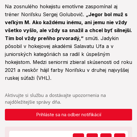
Na zosnulého hokejistu emotívne zaspomínal aj
tréner Noriľsku Sergej Golubovič.
„Jegor bol muž s
veľkým M. Ako každému inému, ani jemu nie vždy
všetko vyšlo, ale vždy sa snažil a chcel byť silnejší.
Tím bol vždy preňho prvoradý,“
smúti. Jadykin
pôsobil v hokejovej akadémii Salavatu Ufa a v
juniorských kategóriách sa radil k úspešným
hokejistom. Medzi seniormi zbieral skúsenosti od roku
2021 a neskôr hájil farby Noriľsku v druhej najvyššej
ruskej súťaži (VHL).
Aktivujte si službu a dostávajte upozornenia na
najdôležitejšie správy dňa.
Prihláste sa na odber notifikácií