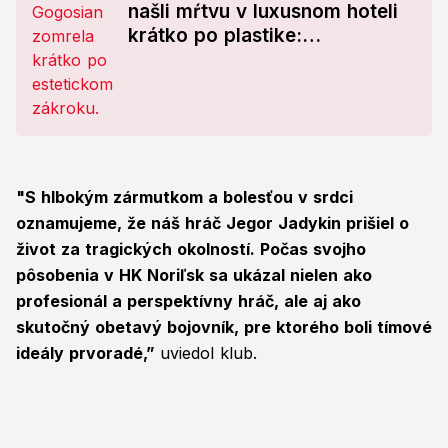
našli mŕtvu v luxusnom hoteli
krátko po plastike:
Znepokojivé detaily z izby!
"S hlbokým zármutkom a bolesťou v srdci
oznamujeme, že náš hráč Jegor Jadykin prišiel o
život za tragických okolností. Počas svojho
pôsobenia v HK Noriľsk sa ukázal nielen ako
profesionál a perspektívny hráč, ale aj ako
skutočný obetavý bojovník, pre ktorého boli tímové
ideály prvoradé,”
uviedol klub.