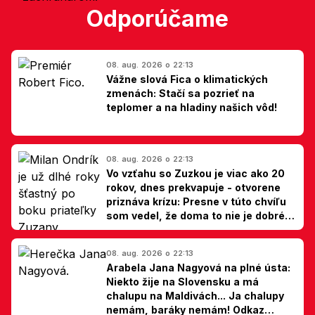
Odporúčame
08. aug. 2026 o 22:13
Vážne slová Fica o klimatických
zmenách: Stačí sa pozrieť na
teplomer a na hladiny našich vôd!
08. aug. 2026 o 22:13
Vo vzťahu so Zuzkou je viac ako 20
rokov, dnes prekvapuje - otvorene
priznáva krízu: Presne v túto chvíľu
som vedel, že doma to nie je dobré,
hovorí Milan Ondrík
08. aug. 2026 o 22:13
Arabela Jana Nagyová na plné ústa:
Niekto žije na Slovensku a má
chalupu na Maldivách... Ja chalupy
nemám, baráky nemám! Odkaz