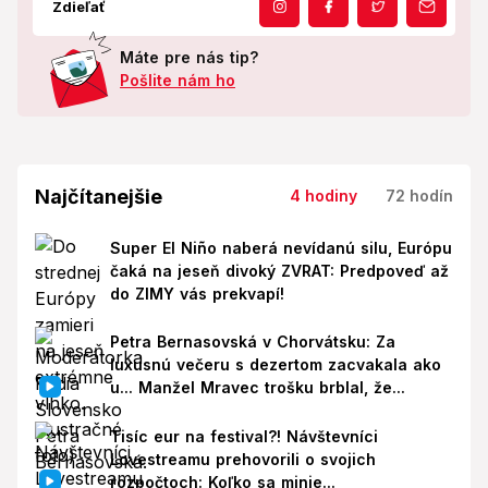
Zdieľať
Máte pre nás tip?
Pošlite nám ho
Najčítanejšie
4 hodiny
72 hodín
Super El Niño naberá nevídanú silu, Európu
čaká na jeseň divoký ZVRAT: Predpoveď až
do ZIMY vás prekvapí!
Petra Bernasovská v Chorvátsku: Za
luxusnú večeru s dezertom zacvakala ako
u... Manžel Mravec trošku brblal, že...
Tisíc eur na festival?! Návštevníci
Lovestreamu prehovorili o svojich
rozpočtoch: Koľko sa minie...