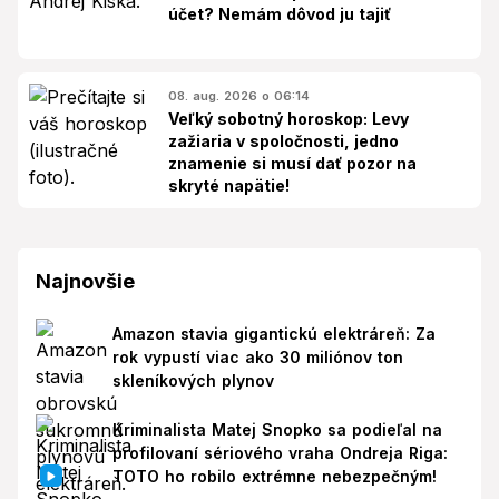
účet? Nemám dôvod ju tajiť
08. aug. 2026 o 06:14
Veľký sobotný horoskop: Levy
zažiaria v spoločnosti, jedno
znamenie si musí dať pozor na
skryté napätie!
Najnovšie
Amazon stavia gigantickú elektráreň: Za
rok vypustí viac ako 30 miliónov ton
skleníkových plynov
Kriminalista Matej Snopko sa podieľal na
profilovaní sériového vraha Ondreja Riga:
TOTO ho robilo extrémne nebezpečným!