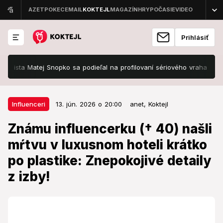
Prihlásiť
sta Matej Snopko sa podieľal na profilovaní sériového vraha Ondreja
13. jún. 2026 o 20:00
Influenceri
Influenceri
13. jún. 2026 o 20:00
anet,
Koktejl
Známu influencerku († 40) našli
Známu influencerku († 40) našli
mŕtvu v luxusnom hoteli krátko po
mŕtvu v luxusnom hoteli krátko
plastike: Znepokojivé detaily z
po plastike: Znepokojivé detaily
izby!
z izby!
Zamestnancom hotela sa naskytol pohľad, z ktorého
doslova mrazí.