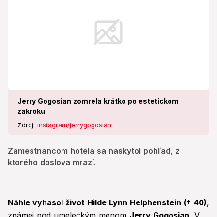
Jerry Gogosian zomrela krátko po estetickom
zákroku.
Zdroj:
instagram/jerrygogosian
Zamestnancom hotela sa naskytol pohľad, z
ktorého doslova mrazí.
Náhle vyhasol život Hilde Lynn Helphenstein (†
40)
,
známej pod umeleckým menom
Jerry Gogosian.
V