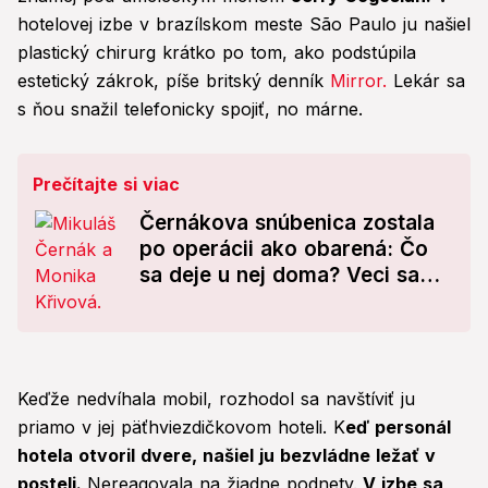
hotelovej izbe v brazílskom meste São Paulo ju našiel
plastický chirurg krátko po tom, ako podstúpila
estetický zákrok, píše britský denník
Mirror.
Lekár sa
s ňou snažil telefonicky spojiť, no márne.
Prečítajte si viac
Černákova snúbenica zostala
po operácii ako obarená: Čo
sa deje u nej doma? Veci sa
zmenili!
Keďže nedvíhala mobil, rozhodol sa navštíviť ju
priamo v jej päťhviezdičkovom hoteli. K
eď personál
hotela otvoril dvere, našiel ju bezvládne ležať v
posteli.
Nereagovala na žiadne podnety.
V izbe sa