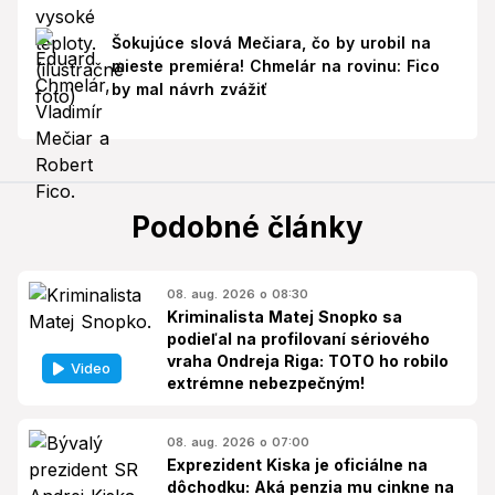
Šokujúce slová Mečiara, čo by urobil na
mieste premiéra! Chmelár na rovinu: Fico
by mal návrh zvážiť
Podobné články
08. aug. 2026 o 08:30
Kriminalista Matej Snopko sa
podieľal na profilovaní sériového
vraha Ondreja Riga: TOTO ho robilo
Video
extrémne nebezpečným!
08. aug. 2026 o 07:00
Exprezident Kiska je oficiálne na
dôchodku: Aká penzia mu cinkne na