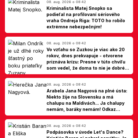
08. aug. 2026 o 08:42
Kriminalista Matej Snopko sa
podieľal na profilovaní sériového
vraha Ondreja Riga: TOTO ho robilo
extrémne nebezpečným!
08. aug. 2026 o 08:42
Vo vzťahu so Zuzkou je viac ako 20
rokov, dnes prekvapuje - otvorene
priznáva krízu: Presne v túto chvíľu
som vedel, že doma to nie je dobré,
hovorí Milan Ondrík
08. aug. 2026 o 08:42
Arabela Jana Nagyová na plné ústa:
Niekto žije na Slovensku a má
chalupu na Maldivách... Ja chalupy
nemám, baráky nemám! Odkaz
Slovákom
08. aug. 2026 o 08:42
Podpásovka v úvode Let's Dance?