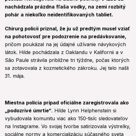
nachádzala prázdna fľaša vodky, na zemi rozbitý
pohár a niekoľko neidentifikovaných tabliet.
Chirurg polícii priznal, že ju už predtým musel vziať
na pohotovosť pre podozrenie na predávkovanie,
pričom poukázal na jej údajné užívanie návykových
látok. Hilde pochádzala z Oaklandu v Kalifornii a v
São Paule strávila približne tri týždne, počas ktorých
sa zotavovala z kozmetického zákroku. Jej telo našli
31. mája.
Miestna polícia prípad oficiálne zaregistrovala ako
„podozrivé úmrtie“
. Hilde Lynn Helphenstein si
vybudovala komunitu viac ako 150-tisíc sledovateľov
na Instagrame. Vo svojej tvorbe satirizovala výstrelky,
sociálne normy a komercializáciu súčasného sveta