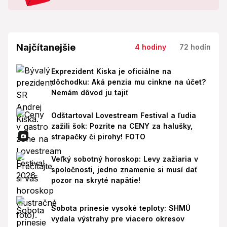
Najčítanejšie
4 hodiny
72 hodín
Exprezident Kiska je oficiálne na
dôchodku: Aká penzia mu cinkne na účet?
Nemám dôvod ju tajiť
Odštartoval Lovestream Festival a ľudia
zažili šok: Pozrite na CENY za halušky,
strapačky či pirohy! FOTO
Veľký sobotný horoskop: Levy zažiaria v
spoločnosti, jedno znamenie si musí dať
pozor na skryté napätie!
Sobota prinesie vysoké teploty: SHMÚ
vydala výstrahy pre viacero okresov