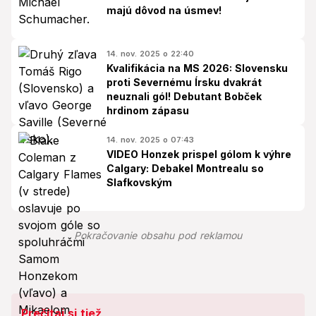
majú dôvod na úsmev!
14. nov. 2025 o 22:40
Kvalifikácia na MS 2026: Slovensku
proti Severnému Írsku dvakrát
neuznali gól! Debutant Bobček
hrdinom zápasu
14. nov. 2025 o 07:43
VIDEO Honzek prispel gólom k výhre
Calgary: Debakel Montrealu so
Slafkovským
Pokračovanie obsahu pod reklamou
Prečítaj si tiež