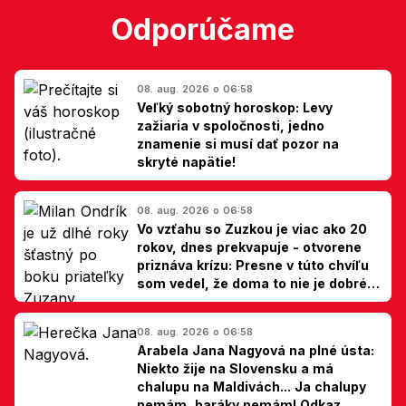
Odporúčame
08. aug. 2026 o 06:58
Veľký sobotný horoskop: Levy
zažiaria v spoločnosti, jedno
znamenie si musí dať pozor na
skryté napätie!
08. aug. 2026 o 06:58
Vo vzťahu so Zuzkou je viac ako 20
rokov, dnes prekvapuje - otvorene
priznáva krízu: Presne v túto chvíľu
som vedel, že doma to nie je dobré,
hovorí Milan Ondrík
08. aug. 2026 o 06:58
Arabela Jana Nagyová na plné ústa:
Niekto žije na Slovensku a má
chalupu na Maldivách... Ja chalupy
nemám, baráky nemám! Odkaz