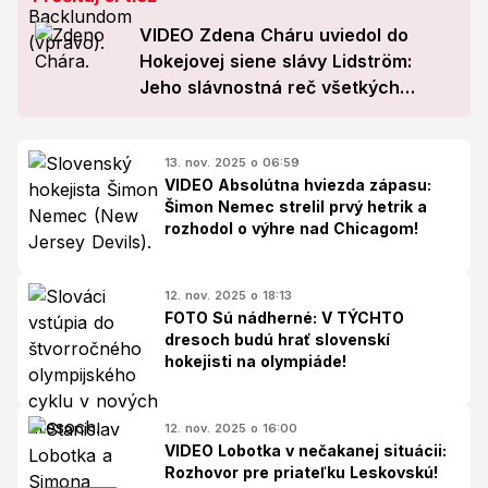
VIDEO Zdena Cháru uviedol do
Hokejovej siene slávy Lidström:
Jeho slávnostná reč všetkých
dojala
13. nov. 2025 o 06:59
VIDEO Absolútna hviezda zápasu:
Šimon Nemec strelil prvý hetrik a
rozhodol o výhre nad Chicagom!
12. nov. 2025 o 18:13
FOTO Sú nádherné: V TÝCHTO
dresoch budú hrať slovenskí
hokejisti na olympiáde!
12. nov. 2025 o 16:00
VIDEO Lobotka v nečakanej situácii:
Rozhovor pre priateľku Leskovskú!