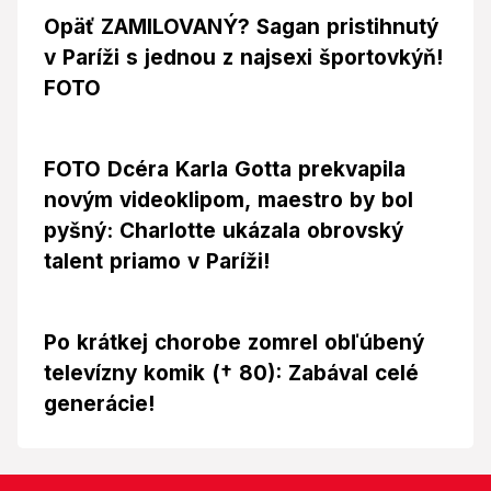
Opäť ZAMILOVANÝ? Sagan pristihnutý
v Paríži s jednou z najsexi športovkýň!
FOTO
FOTO Dcéra Karla Gotta prekvapila
novým videoklipom, maestro by bol
pyšný: Charlotte ukázala obrovský
talent priamo v Paríži!
Po krátkej chorobe zomrel obľúbený
televízny komik († 80): Zabával celé
generácie!