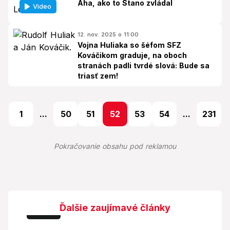
Aha, ako to Stano zvládal
Video
12. nov. 2025 o 11:00
Vojna Huliaka so šéfom SFZ
Kováčikom graduje, na oboch
stranách padli tvrdé slová: Bude sa
triasť zem!
1
...
50
51
52
53
54
...
231
Pokračovanie obsahu pod reklamou
Ďalšie zaujímavé články
Foto