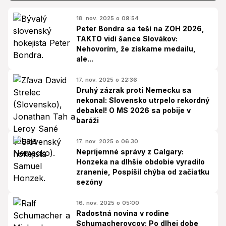
18. nov. 2025 o 09:54
Peter Bondra sa teší na ZOH 2026,
TAKTO vidí šance Slovákov:
Nehovorím, že získame medailu,
ale...
17. nov. 2025 o 22:36
Druhý zázrak proti Nemecku sa
nekonal: Slovensko utrpelo rekordný
debakel! O MS 2026 sa pobije v
baráži
17. nov. 2025 o 06:30
Nepríjemné správy z Calgary:
Honzeka na dlhšie obdobie vyradilo
zranenie, Pospíšil chýba od začiatku
sezóny
16. nov. 2025 o 05:00
Radostná novina v rodine
Schumacherovcov: Po dlhej dobe