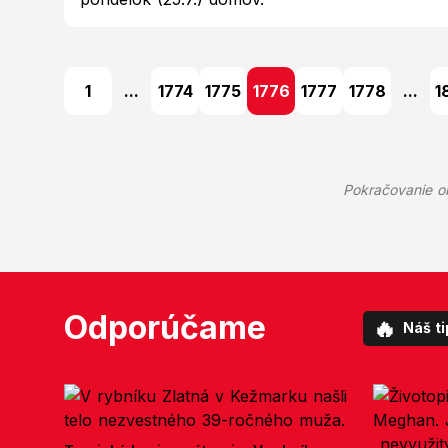
1
...
1774
1775
1776
1777
1778
...
1
Pokračovanie o
Odporúčame
🔥
Náš ti