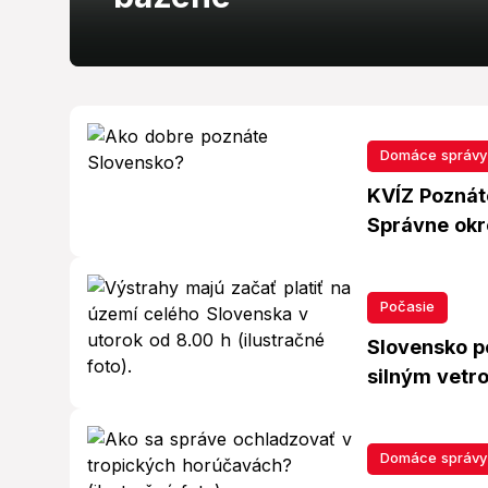
Domáce správy
KVÍZ Poznát
Správne okre
Počasie
Slovensko p
silným vetro
Domáce správy