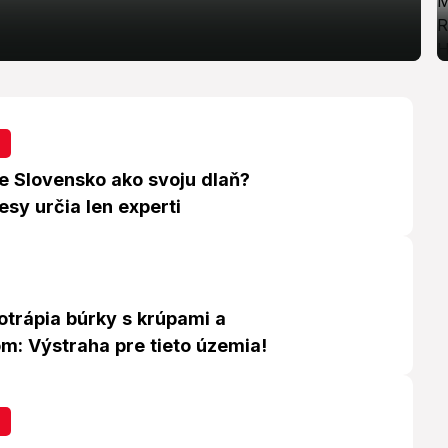
e Slovensko ako svoju dlaň?
sy určia len experti
otrápia búrky s krúpami a
m: Výstraha pre tieto územia!