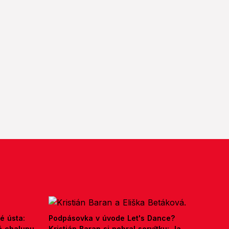
é ústa:
Podpásovka v úvode Let's Dance?
á chalupu
Kristián Baran si nebral servítku: Ja