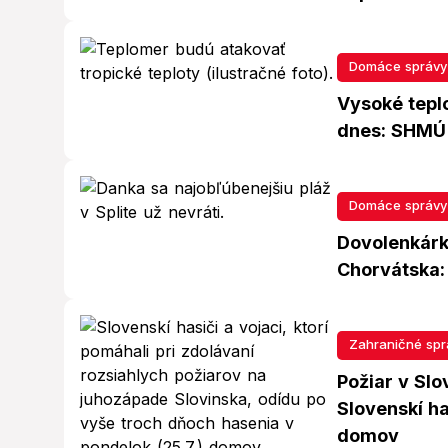
Domáce správy
Vysoké teplo
dnes: SHMÚ 
Domáce správy
Dovolenkárk
Chorvátska: 
Zahraničné spr
Požiar v Slo
Slovenskí ha
domov