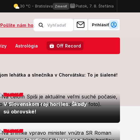
Prihlásiť
?
Pošlite nám ho
 Zdrvujúca pravda, bojuje s krutou diagnózou!
Štvrtý blok jadrove
ízy
Astrológia
Off Record
om lehátka a slnečníka v Chorvátsku: To je šialené!
Správy
V Slovenskom raji horí les: Škody
sú obrovské!
Správy