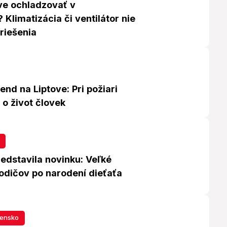
ve ochladzovať v
Klimatizácia či ventilátor nie
 riešenia
end na Liptove: Pri požiari
 o život človek
edstavila novinku: Veľké
odičov po narodení dieťaťa
vensko