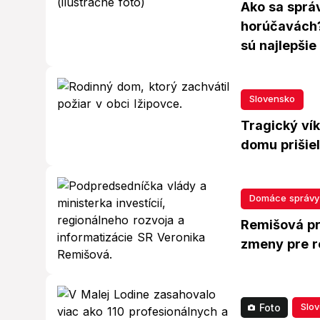
Ako sa sprá
horúčavách? 
sú najlepšie
Slovensko
Tragický vík
domu prišiel
Domáce správy
Remišová pr
zmeny pre r
Slo
Foto