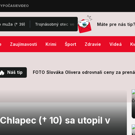
Máte pre nás tip
(† 39)
Trojnásobný otec veril, že ho na dovolenke poštípal hmyz:
e
Zaujímavosti
Krimi
Šport
Zdravie
Videá
Kv
🔥
Náš tip
FOTO Slováka Olivera odrovnali ceny za prenáj
Chlapec († 10) sa utopil v