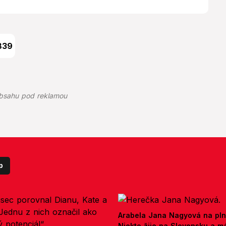
839
bsahu pod reklamou
p
Arabela Jana Nagyová na pln
Niekto žije na Slovensku a m