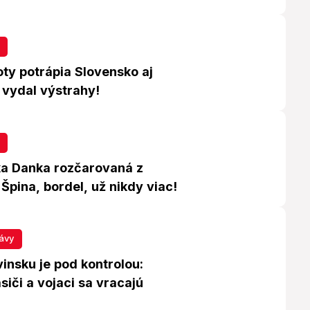
ty potrápia Slovensko aj
vydal výstrahy!
a Danka rozčarovaná z
Špina, bordel, už nikdy viac!
ávy
vinsku je pod kontrolou:
siči a vojaci sa vracajú