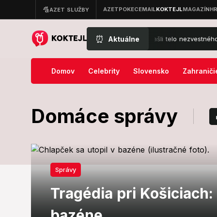
⏰
Aktuálne
Tragický koniec pátrania: V rybníku našli telo nezvestného muža 
Domov
Celebrity
Slovensko
Zahraniči
Domáce správy
Správy
Tragédia pri Košiciach: 
bazéne