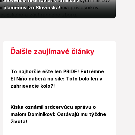
Slovenskí hrdinovia: Vrátili sa z
plameňov zo Slovinska!
Ďalšie zaujímavé články
To najhoršie ešte len PRÍDE! Extrémne
El Niño naberá na sile: Toto bolo len v
zahrievacie kolo?!
Kiska oznámil srdcervúcu správu o
malom Dominikovi: Ostávajú mu týždne
života!
Foto