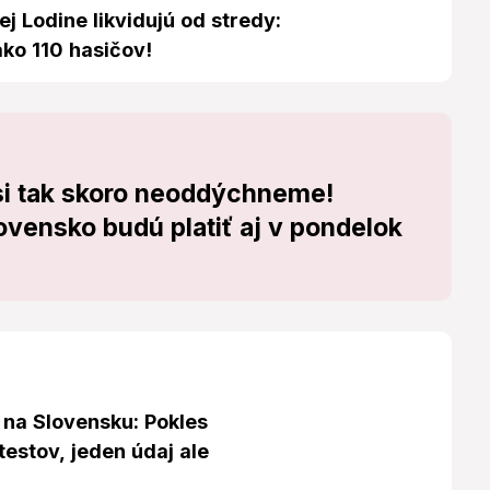
ej Lodine likvidujú od stredy:
ako 110 hasičov!
si tak skoro neoddýchneme!
ovensko budú platiť aj v pondelok
 na Slovensku: Pokles
testov, jeden údaj ale