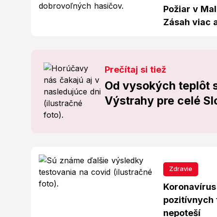
Požiar v Mal
Zásah viac 
Prečítaj si tiež
Od vysokých teplôt 
Výstrahy pre celé Sl
Zdravie
Koronavírus
pozitívnych 
nepoteší