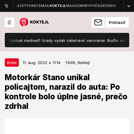
Prihlásiť
oval medveď! Úrady vydali naliehavé varovanie: Buďte ostražití!
11. aug. 2022 o 11:14
Krimi
Krimi
11. aug. 2022 o 11:14
TASR,
Koktejl
Motorkár Stano unikal policajtom,
Motorkár Stano unikal
narazil do auta: Po kontrole bolo
policajtom, narazil do auta: Po
úplne jasné, prečo zdrhal
kontrole bolo úplne jasné, prečo
Vodič motorky so zákazom šoférovať utekal
zdrhal
policajnej kontrole. Narazil pritom do iného auta.