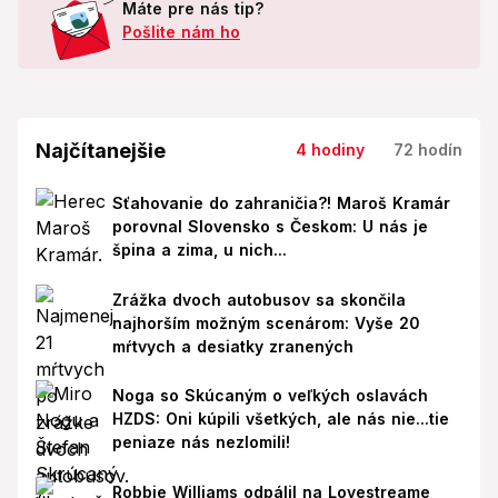
Máte pre nás tip?
Pošlite nám ho
Najčítanejšie
4 hodiny
72 hodín
Sťahovanie do zahraničia?! Maroš Kramár
porovnal Slovensko s Českom: U nás je
špina a zima, u nich...
Zrážka dvoch autobusov sa skončila
najhorším možným scenárom: Vyše 20
mŕtvych a desiatky zranených
Noga so Skúcaným o veľkých oslavách
HZDS: Oni kúpili všetkých, ale nás nie...tie
peniaze nás nezlomili!
Robbie Williams odpálil na Lovestreame