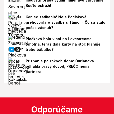
medveď! Úrady vydali naliehavé varovanie:
Buďte ostražití!
Koniec zatĺkania! Nela Pocisková
prehovorila o svadbe s Tůmom: Čo sa stalo
počas zásnub?
Plačková bola vlani na Lovestreame
tehotná, teraz dala karty na stôl: Plánuje
tretie bábätko?
Priznanie po rokoch ticha: Ďurianová
odhalila pravý dôvod, PREČO nemá
partnera!
Odporúčame