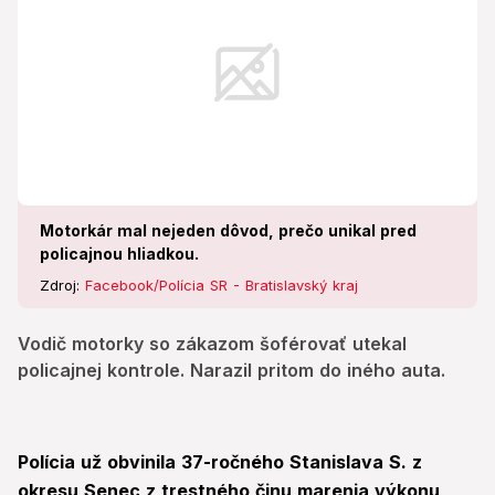
Motorkár mal nejeden dôvod, prečo unikal pred
policajnou hliadkou.
Zdroj:
Facebook/Polícia SR - Bratislavský kraj
Vodič motorky so zákazom šoférovať utekal
policajnej kontrole. Narazil pritom do iného auta.
Polícia už obvinila 37-ročného Stanislava S. z
okresu Senec z trestného činu marenia výkonu