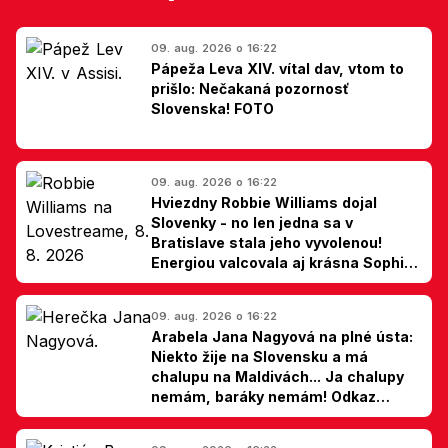
09. aug. 2026 o 16:22
Pápeža Leva XIV. vítal dav, vtom to
prišlo: Nečakaná pozornosť
Slovenska! FOTO
09. aug. 2026 o 16:22
Hviezdny Robbie Williams dojal
Slovenky - no len jedna sa v
Bratislave stala jeho vyvolenou!
Energiou valcovala aj krásna Sophie
Ellis-Bextor (foto)
09. aug. 2026 o 16:22
Arabela Jana Nagyová na plné ústa:
Niekto žije na Slovensku a má
chalupu na Maldivách... Ja chalupy
nemám, baráky nemám! Odkaz
Slovákom