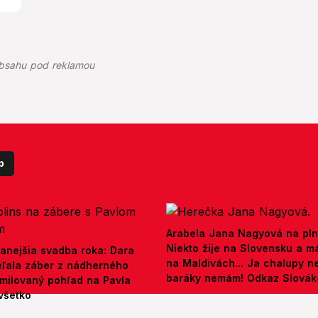
bsahu pod reklamou
p
Arabela Jana Nagyová na pln
Niekto žije na Slovensku a m
anejšia svadba roka: Dara
na Maldivách... Ja chalupy 
ieľala záber z nádherného
baráky nemám! Odkaz Slová
amilovaný pohľad na Pavla
všetko