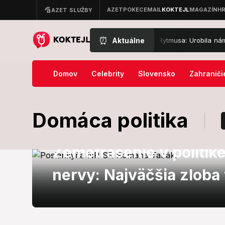
⏰
Aktuálne
Alarm a zásah policajtov u Jasminy a Rytmusa: Urobila nám vykrá
Domov
Celebrity
Slovensko
Zahraniči
Domáca politika
Slovensko
Zemetrasenie v politik
nervy: Najväčšia zloba 