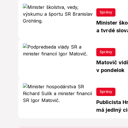
Správy
Minister ško
a tvrdé slo
Správy
Matovič vidí
v pondelok
Správy
Publicista H
má jediný ci