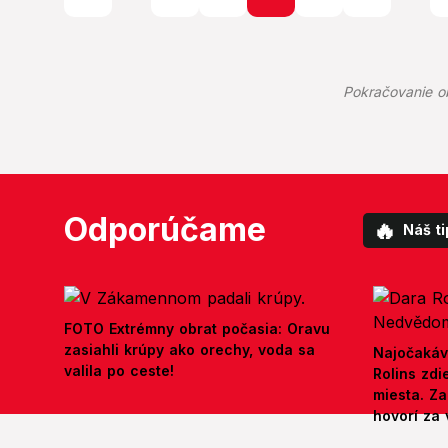
Pokračovanie o
Odporúčame
🔥
Náš ti
FOTO Extrémny obrat počasia: Oravu
zasiahli krúpy ako orechy, voda sa
Najočakáv
valila po ceste!
Rolins zd
miesta. Z
hovorí za 