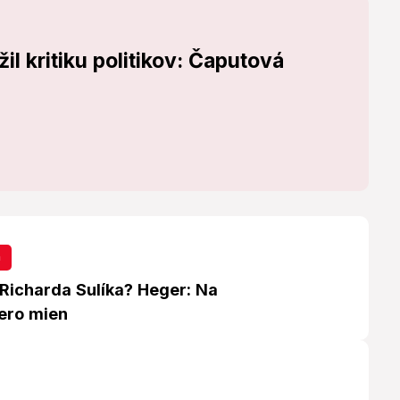
žil kritiku politikov: Čaputová
a
 Richarda Sulíka? Heger: Na
cero mien