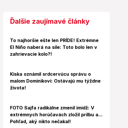
Ďalšie zaujímavé články
To najhoršie ešte len PRÍDE! Extrémne
El Niño naberá na sile: Toto bolo len v
zahrievacie kolo?!
Kiska oznámil srdcervúcu správu o
malom Dominikovi: Ostávajú mu týždne
života!
Foto
FOTO Sajfa radikálne zmenil imidž: V
extrémnych horúčavách zložil prilbu a...
Pohľad, aký nikto nečakal!