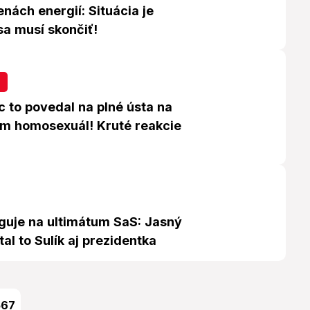
enách energií: Situácia je
sa musí skončiť!
 to povedal na plné ústa na
om homosexuál! Kruté reakcie
guje na ultimátum SaS: Jasný
al to Sulík aj prezidentka
567