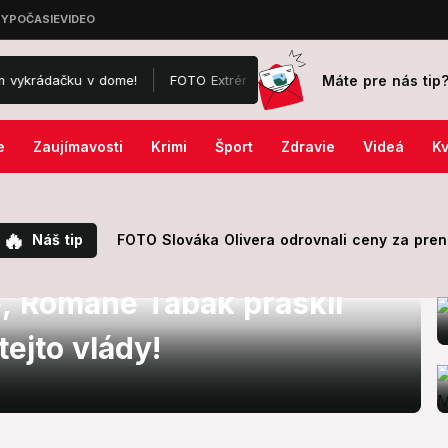
Máte pre nás tip
dačku v dome!
FOTO Extrémny obrat počasia: Oravu zasiahli krúpy 
e
Zaujímavosti
Krimi
Šport
Zdravie
Videá
Kv
🔥
Náš tip
FOTO Slováka Olivera odrovnali ceny za prená
e, Romane Tabák praskli
tejto vlády!