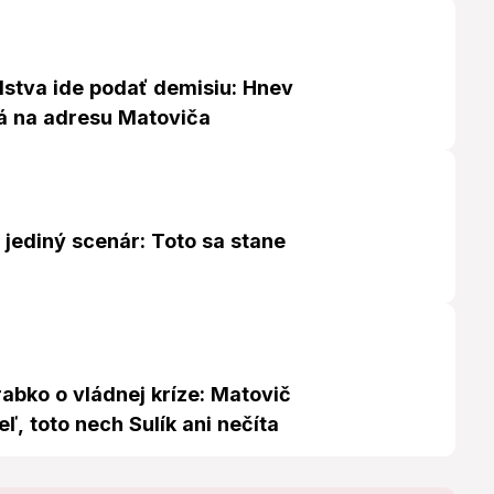
lstva ide podať demisiu: Hnev
vá na adresu Matoviča
 jediný scenár: Toto sa stane
rabko o vládnej kríze: Matovič
eľ, toto nech Sulík ani nečíta