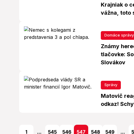
Krajniak o c
vážna, toto 
Domáce správy
Známy herec
tlačovke: S
Slovákov
Správy
Matovič rea
odkaz! Schyt
1
...
545
546
547
548
549
...