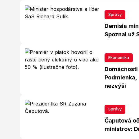
Správy
Demisia mini
Spoznal už 
Ekonomika
Domácnosti s
Podmienka, 
nezvýši
Správy
Čaputová o
ministrov: 