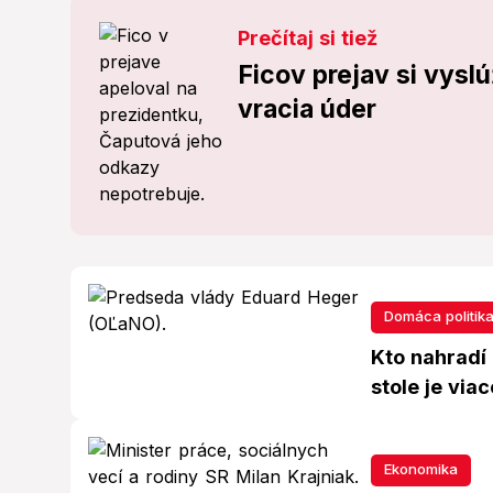
Prečítaj si tiež
Ficov prejav si vyslú
vracia úder
Domáca politik
Kto nahradí
stole je via
Ekonomika