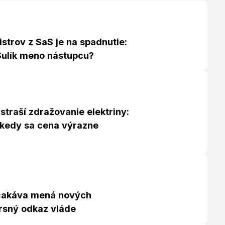
strov z SaS je na spadnutie:
Sulík meno nástupcu?
traší zdražovanie elektriny:
kedy sa cena výrazne
čakáva mená nových
Drsný odkaz vláde