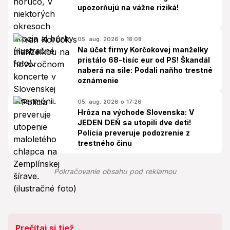
upozorňujú na vážne riziká!
05. aug. 2026 o 18:08
Na účet firmy Korčokovej manželky
pristálo 68-tisíc eur od PS! Škandál
naberá na sile: Podali naňho trestné
oznámenie
05. aug. 2026 o 17:26
Hrôza na východe Slovenska: V
JEDEN DEŇ sa utopili dve deti!
Polícia preveruje podozrenie z
trestného činu
Pokračovanie obsahu pod reklamou
Prečítaj si tiež