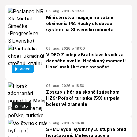
05. aug. 2026 o 19:58
Ministerstvo reaguje na vážne
obvinenia PS: Ruský sledovací
systém na Slovensku odmieta
05. aug. 2026 o 19:00
VIDEO Zlodeji v Bratislave kradli za
denného svetla: Nečakaný moment!
Hneď mali škrt cez rozpočet
Video
05. aug. 2026 o 18:58
Zostup z hôr sa skončil zásahom
HZS: Poľská turistka (59) utrpela
bolestivé zranenie
Foto
05. aug. 2026 o 18:38
SHMÚ vydal výstrahy 3. stupňa pred
horúčavami: Meteorológovia