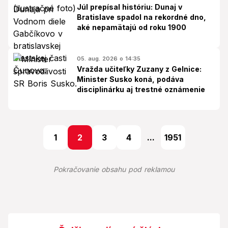
Júl prepísal históriu: Dunaj v
Bratislave spadol na rekordné dno,
aké nepamätajú od roku 1900
05. aug. 2026 o 14:35
Vražda učiteľky Zuzany z Gelnice:
Minister Susko koná, podáva
disciplinárku aj trestné oznámenie
1
2
3
4
...
1951
Pokračovanie obsahu pod reklamou