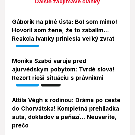
Ďalšie zaujímavé články
Gáborík na plné ústa: Bol som mimo!
Hovoril som žene, že to zabalím...
Reakcia Ivanky priniesla veľký zvrat
Video
Monika Szabó varuje pred
ajurvédskym pobytom: Tvrdé slová!
Rezort rieši situáciu s právnikmi
Video
Foto
Attila Végh s rodinou: Dráma po ceste
do Chorvátska! Kompletná prehliadka
auta, dokladov a peňazí... Neuveríte,
prečo