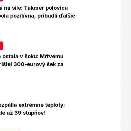
á na sile: Takmer polovica
ola pozitívna, pribudli ďalšie
 ostala v šoku: Mŕtvemu
rišiel 300-eurový šek za
zpália extrémne teploty:
de až 39 stupňov!