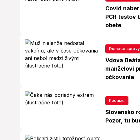
Covid naber
PCR testov b
obete
Domáce správy
Vdova Beáta
manželovi p
očkovanie
Počasie
Slovensko ro
Pozor, tu bu