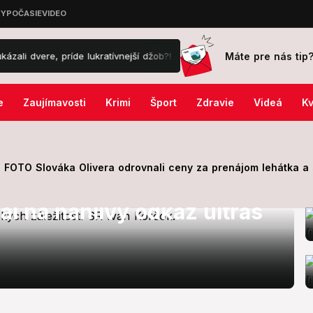
Máte pre nás tip
e, príde lukratívnejší džob?!
Internetom sa šíri výzva na hromadn
e
Zaujímavosti
Krimi
Šport
Zdravie
Videá
Kv
FOTO Slováka Olivera odrovnali ceny za prenájom lehátka a s
al na hanlivý odkaz ultras