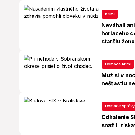
Krimi
Neváhali ani
horiaceho d
staršiu ženu
Domáce krimi
Muž si v noc
nešťastiu n
Domáce správy
Odhalenie SI
snažili získ