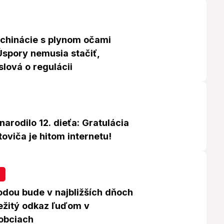
chinácie s plynom očami
Úspory nemusia stačiť,
lová o regulácii
 narodilo 12. dieťa: Gratulácia
oviča je hitom internetu!
odou bude v najbližších dňoch
ležitý odkaz ľuďom v
obciach