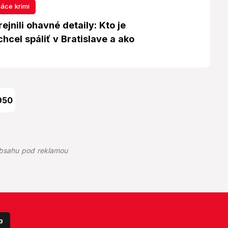
áce krimi
rejnili ohavné detaily: Kto je
chcel spáliť v Bratislave a ako
950
bsahu pod reklamou
p