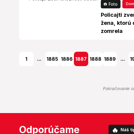
Dom
Foto
Policajti zve
žena, ktorú 
zomrela
1
...
1885
1886
1887
1888
1889
...
1
Pokračovanie o
Odporúčame
🔥
Náš ti