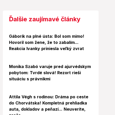
Ďalšie zaujímavé články
Gáborík na plné ústa: Bol som mimo!
Hovoril som žene, že to zabalím...
Reakcia Ivanky priniesla veľký zvrat
Video
Monika Szabó varuje pred ajurvédskym
pobytom: Tvrdé slová! Rezort rieši
situáciu s právnikmi
Video
Foto
Attila Végh s rodinou: Dráma po ceste
do Chorvátska! Kompletná prehliadka
auta, dokladov a peňazí... Neuveríte,