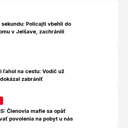
 sekundu: Policajti vbehli do
omu v Jelšave, zachránili
i ľahol na cestu: Vodič už
edokázal zabrániť
S: Členovia mafie sa opäť
avať povolenia na pobyt u nás