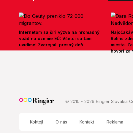
Internetom sa šíri výzva na hromadný
Najočakáv
vpád na územie EÚ: Všetci sa tam
Rolins zd
uvidíme! Zverejnili presný deň
miesta. Z
hovorí za 
© 2010 - 2026 Ringier Slovakia Co
Koktejl
O nás
Kontakt
Reklama