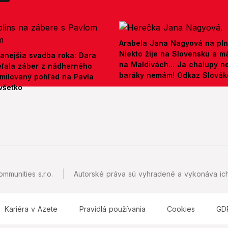
Arabela Jana Nagyová na pln
Niekto žije na Slovensku a m
anejšia svadba roka: Dara
na Maldivách... Ja chalupy 
ieľala záber z nádherného
baráky nemám! Odkaz Slová
amilovaný pohľad na Pavla
všetko
mmunities s.r.o.
Autorské práva sú vyhradené a vykonáva ich
Kariéra v Azete
Pravidlá používania
Cookies
GD