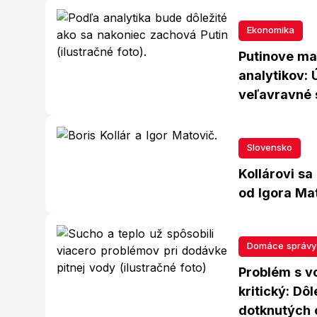
Ekonomika
Putinove ma
analytikov: 
veľavravné s
Slovensko
Kollárovi sa
od Igora Mat
Domáce správy
Problém s v
kritický: Dô
dotknutých 