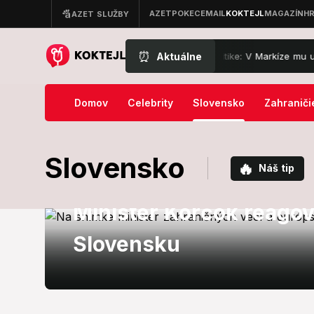
⏰
Aktuálne
Romana Juraška to ťahá k politike: V Markíze mu ukázali dver
Domov
Celebrity
Slovensko
Zahraniči
Slovensko
🔥
Náš tip
Domáca politika
Minister Korčok reagov
Slovensku