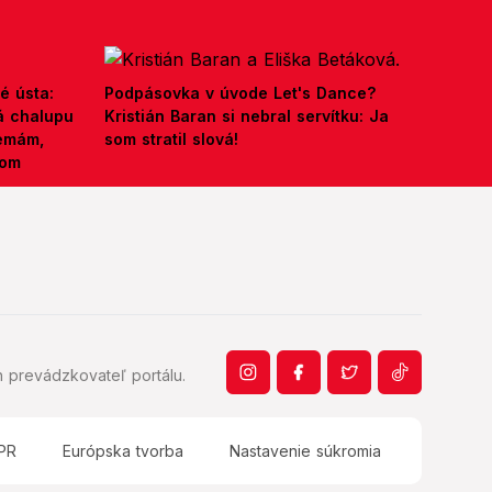
é ústa:
Podpásovka v úvode Let's Dance?
á chalupu
Kristián Baran si nebral servítku: Ja
nemám,
som stratil slová!
kom
 prevádzkovateľ portálu.
PR
Európska tvorba
Nastavenie súkromia