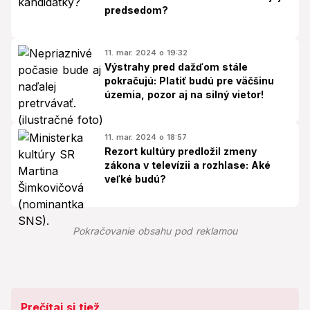
predsedom?
11. mar. 2024 o 19:32
Výstrahy pred dažďom stále
pokračujú: Platiť budú pre väčšinu
územia, pozor aj na silný vietor!
11. mar. 2024 o 18:57
Rezort kultúry predložil zmeny
zákona v televízii a rozhlase: Aké
veľké budú?
Pokračovanie obsahu pod reklamou
Prečítaj si tiež