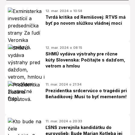
12. mar. 2024 o 10:58
Tvrdá kritika od Remišovej: RTVS má
byť po novom slúžkou vládnej moci
12. mar. 2024 o 08:15
SHMÚ vydáva výstrahy pre rôzne
kúty Slovenska: Počítajte s dažďom,
vetrom a hmlou
11. mar. 2024 o 21:34
Prezidentka srdcervúco o tragédii pri
Beňadikovej: Musí to byť mementom!
11. mar. 2024 o 20:33
ĽSNS zverejnila kandidátku do
eurovolieb: Bude Marian Kotleba jej