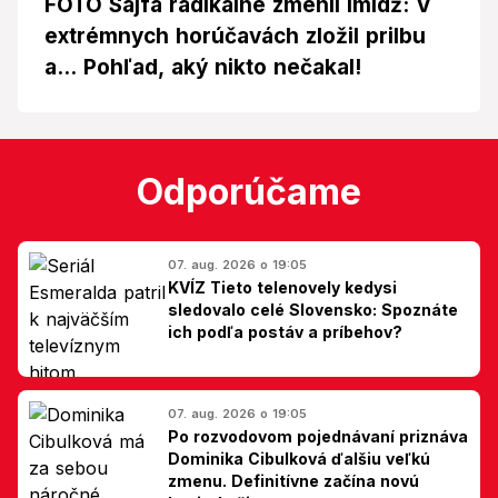
FOTO Sajfa radikálne zmenil imidž: V
extrémnych horúčavách zložil prilbu
a... Pohľad, aký nikto nečakal!
Odporúčame
07. aug. 2026 o 19:05
KVÍZ Tieto telenovely kedysi
sledovalo celé Slovensko: Spoznáte
ich podľa postáv a príbehov?
07. aug. 2026 o 19:05
Po rozvodovom pojednávaní priznáva
Dominika Cibulková ďalšiu veľkú
zmenu. Definitívne začína novú