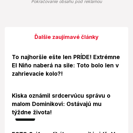
Pokračovanie obsahu pod reklamou
Ďalšie zaujímavé články
To najhoršie ešte len PRÍDE! Extrémne
El Niño naberá na sile: Toto bolo len v
zahrievacie kolo?!
Kiska oznámil srdcervúcu správu o
malom Dominikovi: Ostávajú mu
týždne života!
Foto