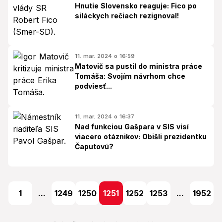
Hnutie Slovensko reaguje: Fico po
siláckych rečiach rezignoval!
11. mar. 2024 o 16:59
Matovič sa pustil do ministra práce
Tomáša: Svojím návrhom chce
podviesť...
11. mar. 2024 o 16:37
Nad funkciou Gašpara v SIS visí
viacero otáznikov: Obišli prezidentku
Čaputovú?
1
...
1249
1250
1251
1252
1253
...
1952