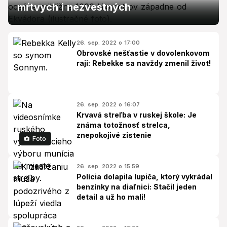
mŕtvych i nezvestných
26. sep. 2022 o 17:00
Obrovské nešťastie v dovolenkovom
raji: Rebekke sa navždy zmenil život!
26. sep. 2022 o 16:07
Krvavá streľba v ruskej škole: Je
známa totožnosť strelca,
znepokojivé zistenie
Foto
26. sep. 2022 o 15:59
Polícia dolapila lupiča, ktorý vykrádal
benzínky na diaľnici: Stačil jeden
detail a už ho mali!