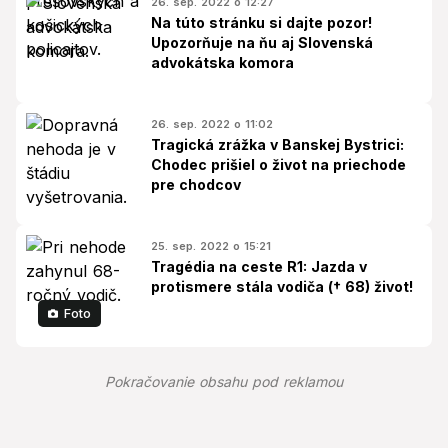
26. sep. 2022 o 12:27
Na túto stránku si dajte pozor!
Upozorňuje na ňu aj Slovenská
advokátska komora
26. sep. 2022 o 11:02
Tragická zrážka v Banskej Bystrici:
Chodec prišiel o život na priechode
pre chodcov
25. sep. 2022 o 15:21
Tragédia na ceste R1: Jazda v
protismere stála vodiča († 68) život!
Foto
Pokračovanie obsahu pod reklamou