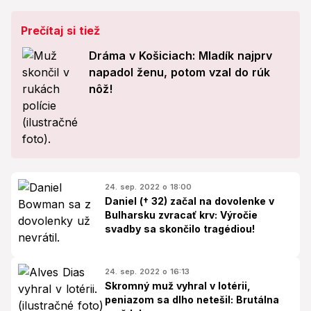
Prečítaj si tiež
Dráma v Košiciach: Mladík najprv
napadol ženu, potom vzal do rúk
nôž!
24. sep. 2022 o 18:00
Daniel († 32) začal na dovolenke v
Bulharsku zvracať krv: Výročie
svadby sa skončilo tragédiou!
24. sep. 2022 o 16:13
Skromný muž vyhral v lotérii,
peniazom sa dlho netešil: Brutálna