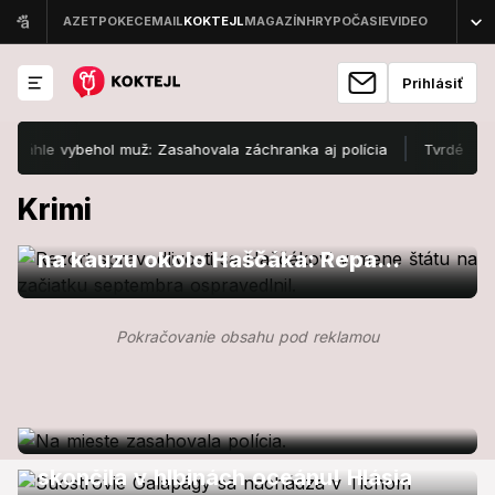
Prihlásiť
le vybehol muž: Zasahovala záchranka aj polícia
Tvrdé slová di
Správy
Krimi
Úrad špeciálnej prokuratúry reaguje
na kauzu okolo Haščáka: Repa
nepochybil
Zahraničie
Pokračovanie obsahu pod reklamou
Hrôza v Česku: V rodinnom dome
Správy
našli štyroch mŕtvych vrátane detí!
Tragédia pri Galapágoch: Loď
skončila v hlbinách oceánu! Hlásia