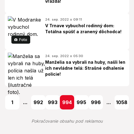
vražda!
24. sep. 2022 o 09:11
V Trnave vybuchol rodinný dom:
Totálna spúšť a zranený dôchodca!
Foto
24. sep. 2022 o 05:30
Manželia sa vybrali na huby, našli len
ich nevládne telá: Strašné odhalenie
polície!
1
...
992
993
994
995
996
...
1058
Pokračovanie obsahu pod reklamou