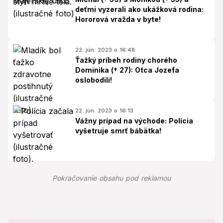
deťmi vyzerali ako ukážková rodina:
Hororová vražda v byte!
22. jún. 2023 o 16:48
Ťažký príbeh rodiny chorého
Dominika († 27): Otca Jozefa
oslobodili!
22. jún. 2023 o 16:13
Vážny prípad na východe: Polícia
vyšetruje smrť bábätka!
Pokračovanie obsahu pod reklamou