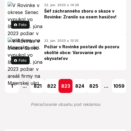
22. jún. 2023 o 14:28
Šéf záchranného zboru o skaze v
Rovinke: Zranilo sa osem hasičov!
Foto
22. jún. 2023 o 13:35
Požiar v Rovinke postavil do pozoru
okolité obce: Varovanie pre
obyvateľov
Foto
1
...
821
822
823
824
825
...
1059
Pokračovanie obsahu pod reklamou