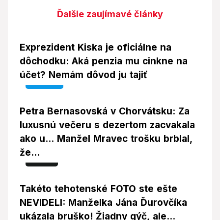
Ďalšie zaujímavé články
Exprezident Kiska je oficiálne na
dôchodku: Aká penzia mu cinkne na
účet? Nemám dôvod ju tajiť
Video
Petra Bernasovská v Chorvátsku: Za
luxusnú večeru s dezertom zacvakala
ako u... Manžel Mravec trošku brblal,
že...
Foto
Takéto tehotenské FOTO ste ešte
NEVIDELI: Manželka Jána Ďurovčíka
ukázala bruško! Žiadny gýč, ale...