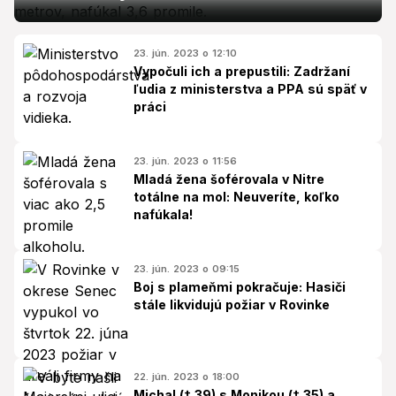
23. jún. 2023 o 12:10
Vypočuli ich a prepustili: Zadržaní
ľudia z ministerstva a PPA sú späť v
práci
23. jún. 2023 o 11:56
Mladá žena šoférovala v Nitre
totálne na mol: Neuveríte, koľko
nafúkala!
23. jún. 2023 o 09:15
Boj s plameňmi pokračuje: Hasiči
stále likvidujú požiar v Rovinke
22. jún. 2023 o 18:00
Michal († 39) s Monikou († 35) a