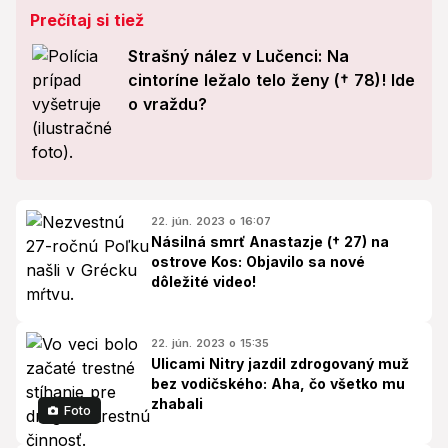
Prečítaj si tiež
Strašný nález v Lučenci: Na
cintoríne ležalo telo ženy († 78)! Ide
o vraždu?
22. jún. 2023 o 16:07
Násilná smrť Anastazje († 27) na
ostrove Kos: Objavilo sa nové
dôležité video!
22. jún. 2023 o 15:35
Ulicami Nitry jazdil zdrogovaný muž
bez vodičského: Aha, čo všetko mu
zhabali
Foto