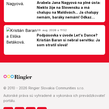
Arabela Jana Nagyová na plné ústa:
Niekto žije na Slovensku a má
chalupu na Maldivách... Ja chalupy
nemám, baráky nemám! Odkaz
Slovákom
09. aug. 2026 o 11:52
Podpásovka v úvode Let's Dance?
Kristián Baran si nebral servítku: Ja
som stratil slová!
© 2010 - 2026 Ringier Slovakia Communities s.r.o.
Autorské práva sú vyhradené a vykonáva ich prevádzkovateľ
portálu.