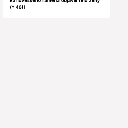
karloveského ramena objavili telo ženy
(† 46)!