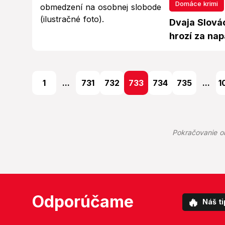
Domáce krimi
Dvaja Slovác
hrozí za nap
1
...
731
732
733
734
735
...
1
Pokračovanie o
Odporúčame
🔥
Náš ti