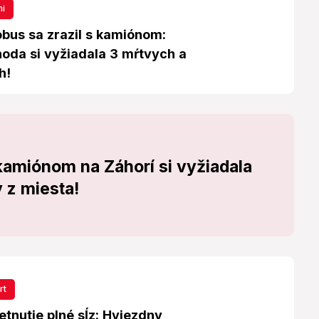
mi
obus sa zrazil s kamiónom:
hoda si vyžiadala 3 mŕtvych a
h!
kamiónom na Záhorí si vyžiadala
 z miesta!
rt
tnutie plné sĺz: Hviezdny