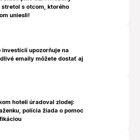
a stretol s otcom, ktorého
m uniesli!
 investícií upozorňuje na
dlivé emaily môžete dostať aj
kom hoteli úradoval zlodej:
aženku, polícia žiada o pomoc
ifikáciou