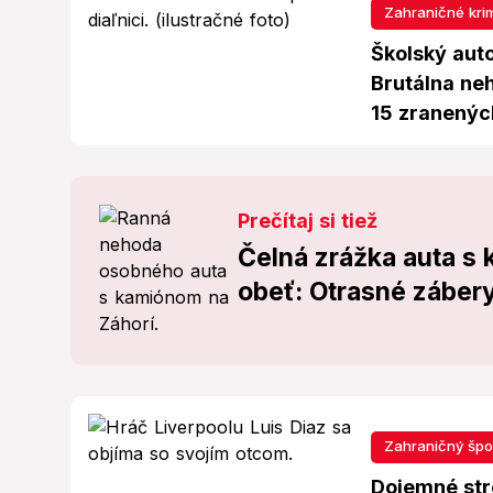
Zahraničné kri
Školský aut
Brutálna ne
15 zranenýc
Prečítaj si tiež
Čelná zrážka auta s 
obeť: Otrasné zábery
Zahraničný špo
Dojemné stre