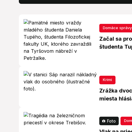
Domáce správy
Začal sa pr
študenta Tup
Krimi
Zrážka dvoch
miesta hlási
Dom
Foto
Vlak na prie