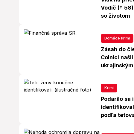
Vodič († 58)
so životom
Domáce krimi
Zásah do či
Colníci našl
ukrajinským
Krimi
Podarilo sa 
identifikova
podľa tetova