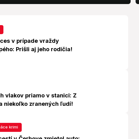
oces v prípade vraždy
ého: Prišli aj jeho rodičia!
 vlakov priamo v stanici: Z
a niekoľko zranených ľudí!
áce krimi
cestí v Čerhove zmietol auto: