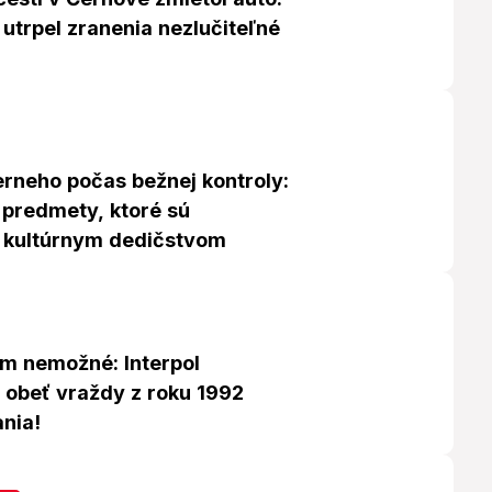
 utrpel zranenia nezlučiteľné
erneho počas bežnej kontroly:
i predmety, ktoré sú
 kultúrnym dedičstvom
im nemožné: Interpol
l obeť vraždy z roku 1992
nia!