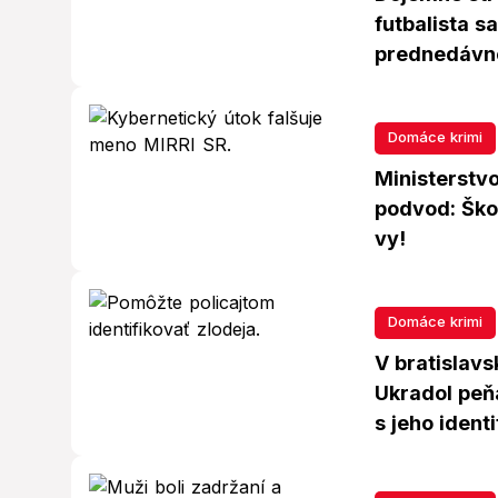
futbalista s
prednedávno
Domáce krimi
Ministerstvo
podvod: Ško
vy!
Domáce krimi
V bratislavs
Ukradol peň
s jeho ident