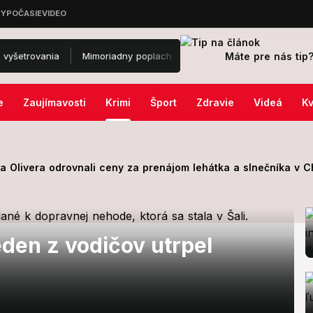
Máte pre nás tip
ovania
Mimoriadny poplach na známom letisku: Na mieste zasahujú 
e
Zaujímavosti
Krimi
Šport
Zdravie
Videá
Kv
 Olivera odrovnali ceny za prenájom lehátka a slnečníka v Ch
eden z vodičov utrpel