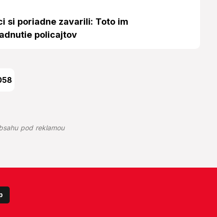
i si poriadne zavarili: Toto im
adnutie policajtov
058
bsahu pod reklamou
p