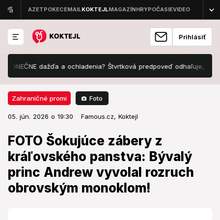
Prihlásiť
ČNE dažďa a ochladenia? Štvrtková predpoveď odhaľuje, čo čaká S
Foto
Zahraničné promi
05. jún. 2026 o 19:30
Zahraničné promi
05. jún. 2026 o 19:30
FOTO Šokujúce zábery z
Famous.cz,
Koktejl
kráľovského panstva: Bývalý
FOTO Šokujúce zábery z
princ Andrew vyvolal rozruch
kráľovského panstva: Bývalý
obrovským monoklom!
princ Andrew vyvolal rozruch
obrovským monoklom!
Od minulého mesiaca sa na verejnosti objavuje len
zriedka.