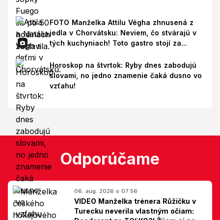
FOTO Manželka Attilu Végha zhnusená z
jedla v Chorvátsku: Neviem, čo stvárajú v
tých kuchyniach! Toto gastro stojí za...
Horoskop na štvrtok: Ryby dnes zabodujú
slovami, no jedno znamenie čaká dusno vo
vzťahu!
Odporúčame
06. aug. 2026 o 07:56
VIDEO Manželka trénera Růžičku v
Turecku neverila vlastným očiam: