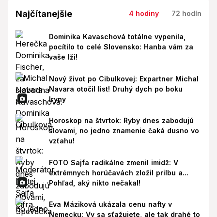
Najčítanejšie
4 hodiny
72 hodín
Dominika Kavaschová totálne vypenila,
pocítilo to celé Slovensko: Hanba vám za
vaše lži!
Nový život po Cibulkovej: Expartner Michal
Navara otočil list! Druhý dych po boku
Iryny
Horoskop na štvrtok: Ryby dnes zabodujú
slovami, no jedno znamenie čaká dusno vo
vzťahu!
FOTO Sajfa radikálne zmenil imidž: V
extrémnych horúčavách zložil prilbu a...
Pohľad, aký nikto nečakal!
Eva Máziková ukázala cenu nafty v
Nemecku: Vy sa sťažujete, ale tak drahé to