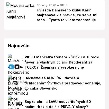
05. aug. 2026 o 10:30
Hviezda Dámskeho klubu Karin
Majtánová: Je pravda, že sa veľmi
rada... Týmto to v lete zachraňuje
Najnovšie
VIDEO Manželka trénera Růžičku v Turecku
neverila vlastným očiam: Deodorant za
TOĽKO?! Žijem si na vysokej nohe
Dočkáme sa KONEČNE dažďa a
ochladenia? Štvrtková predpoveď odhaľuje,
čo čaká Slovensko
Sopka chrlila LÁVU neuveriteľných 50
hodín: Hrozia ďalšie PRÍVALY skazy?