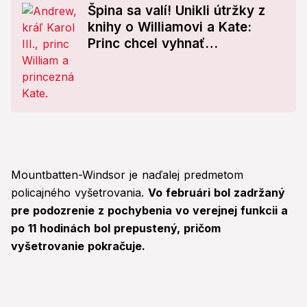
Špina sa valí! Unikli útržky z
knihy o Williamovi a Kate:
Princ chcel vyhnať
škandalózneho Andrewa už
pred rokmi
Mountbatten-Windsor je naďalej predmetom
policajného vyšetrovania.
Vo februári bol zadržaný
pre podozrenie z pochybenia vo verejnej funkcii a
po 11 hodinách bol prepustený, pričom
vyšetrovanie pokračuje.