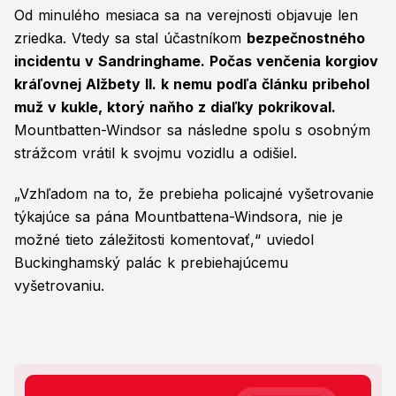
Od minulého mesiaca sa na verejnosti objavuje len
zriedka. Vtedy sa stal účastníkom
bezpečnostného
incidentu v Sandringhame. Počas venčenia korgiov
kráľovnej Alžbety II. k nemu podľa článku pribehol
muž v kukle, ktorý naňho z diaľky pokrikoval.
Mountbatten-Windsor sa následne spolu s osobným
strážcom vrátil k svojmu vozidlu a odišiel.
„Vzhľadom na to, že prebieha policajné vyšetrovanie
týkajúce sa pána Mountbattena-Windsora, nie je
možné tieto záležitosti komentovať,“ uviedol
Buckinghamský palác k prebiehajúcemu
vyšetrovaniu.