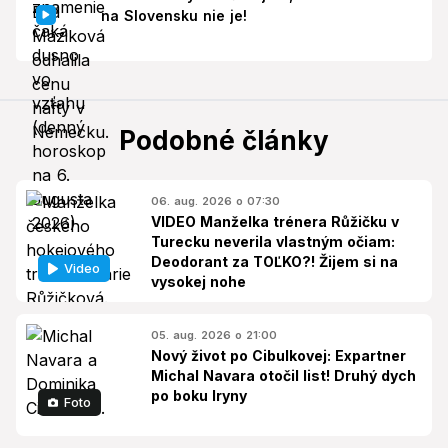
na Slovensku nie je!
Podobné články
06. aug. 2026 o 07:30
VIDEO Manželka trénera Růžičku v
Turecku neverila vlastným očiam:
Deodorant za TOĽKO?! Žijem si na
Video
vysokej nohe
05. aug. 2026 o 21:00
Nový život po Cibulkovej: Expartner
Michal Navara otočil list! Druhý dych
po boku Iryny
Foto