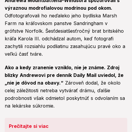
Andrewa Mountbattena-Windsora spozorovali s
výraznou modrofialovou modrinou pod okom.
Odfotografovali ho neďaleko jeho bydliska Marsh
Farm na kráľovskom panstve Sandringham v
grófstve Norfolk. Šesťdesiatšesťročný brat britského
kráľa Karola III. odchádzal autom, keď fotografi
zachytili rozsiahlu podliatinu zasahujúcu pravé oko a
veľkú časť tváre.
Ako a kedy zranenie vzniklo, nie je známe. Zdroj
blízky Andrewovi pre denník Daily Mail uviedol, že
„nie je dôvod na obavy.“
Zároveň dodal, že okolo
celej záležitosti netreba vytvárať drámu, ďalšie
podrobnosti však odmietol poskytnúť s odvolaním sa
na lekárske súkromie.
Prečítajte si viac