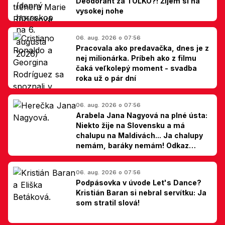
Deodorant za TOĽKO?! Žijem si na
vysokej nohe
06. aug. 2026 o 07:56
Pracovala ako predavačka, dnes je z
nej milionárka. Príbeh ako z filmu
čaká veľkolepý moment - svadba
roka už o pár dní
06. aug. 2026 o 07:56
Arabela Jana Nagyová na plné ústa:
Niekto žije na Slovensku a má
chalupu na Maldivách... Ja chalupy
nemám, baráky nemám! Odkaz
Slovákom
06. aug. 2026 o 07:56
Podpásovka v úvode Let's Dance?
Kristián Baran si nebral servítku: Ja
som stratil slová!