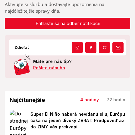
Aktivujte si službu a dostávajte upozornenia na
najdôležitejšie správy dňa.
Prihláste sa na odber notifikácií
Zdieľať
Máte pre nás tip?
Pošlite nám ho
Najčítanejšie
4 hodiny
72 hodín
Super El Niño naberá nevídanú silu, Európu
čaká na jeseň divoký ZVRAT: Predpoveď až
do ZIMY vás prekvapí!