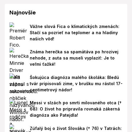
Najnovšie
Vážne slová Fica o klimatických zmenách:
Stačí sa pozrieť na teplomer a na hladiny
našich vôd!
Známa herečka sa spamätáva po hrozivej
nehode, z auta sa museli vyplaziť: Je to
veľmi ťažké!
Šokujúca diagnóza malého školáka: Bledú
tvár pripisovali zime, v brušku mu rástol 17-
centimetrový nádor!
Messi v slzách po smrti milovaného otca (†
68): O život ho pripravila rovnaká zákerná
diagnóza ako Patejdla!
Zúfalý boj o život Slováka († 76) v Tatrách: