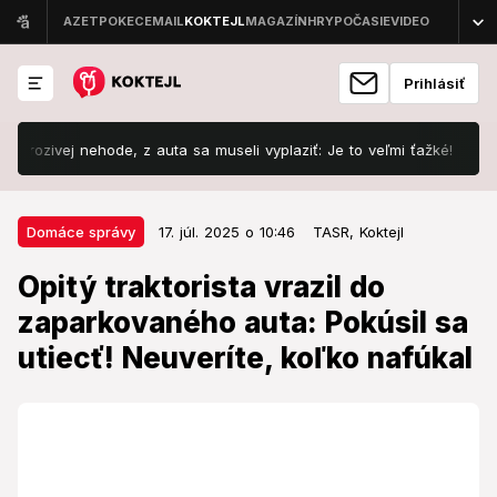
Prihlásiť
ej nehode, z auta sa museli vyplaziť: Je to veľmi ťažké!
Šokujú
17. júl. 2025 o 10:46
Domáce správy
Domáce správy
17. júl. 2025 o 10:46
TASR,
Koktejl
Opitý traktorista vrazil do
Opitý traktorista vrazil do
zaparkovaného auta: Pokúsil sa
zaparkovaného auta: Pokúsil sa
utiecť! Neuveríte, koľko nafúkal
utiecť! Neuveríte, koľko nafúkal
Vodič skončil v priekope.