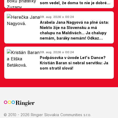
som vedel, že doma to nie je dobré,
hovorí Milan Ondrík
09. aug. 2026 o 00:24
Arabela Jana Nagyová na plné ústa:
Niekto žije na Slovensku a má
chalupu na Maldivách... Ja chalupy
nemám, baráky nemám! Odkaz
Slovákom
09. aug. 2026 o 00:24
Podpásovka v úvode Let's Dance?
Kristián Baran si nebral servítku: Ja
som stratil slová!
© 2010 - 2026 Ringier Slovakia Communities s.r.o.