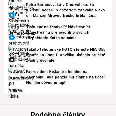
Petra Bernasovská v Chorvátsku: Za
luxusnú večeru s dezertom zacvakala ako
u... Manžel Mravec trošku brblal, že...
Tisíc eur na festival?! Návštevníci
Lovestreamu prehovorili o svojich
rozpočtoch: Koľko sa minie...
Takéto tehotenské FOTO ste ešte NEVIDELI:
Manželka Jána Ďurovčíka ukázala bruško!
Žiadny gýč, ale...
Exprezident Kiska je oficiálne na
dôchodku: Aká penzia mu cinkne na účet?
Nemám dôvod ju tajiť
Podobné články