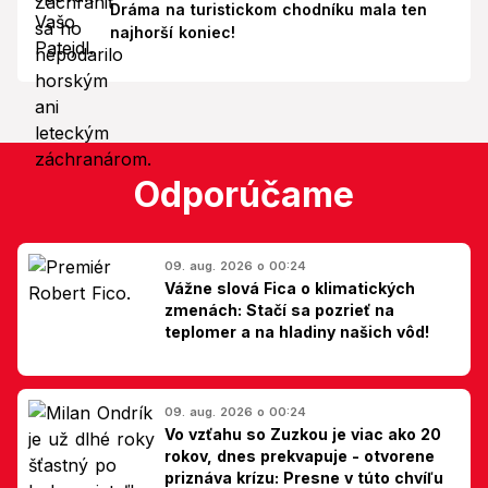
Dráma na turistickom chodníku mala ten
najhorší koniec!
Odporúčame
09. aug. 2026 o 00:24
Vážne slová Fica o klimatických
zmenách: Stačí sa pozrieť na
teplomer a na hladiny našich vôd!
09. aug. 2026 o 00:24
Vo vzťahu so Zuzkou je viac ako 20
rokov, dnes prekvapuje - otvorene
priznáva krízu: Presne v túto chvíľu