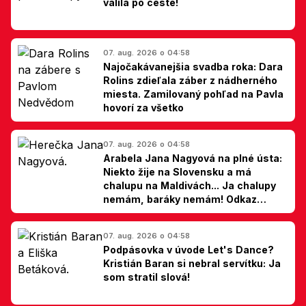
valila po ceste!
07. aug. 2026 o 04:58
Najočakávanejšia svadba roka: Dara
Rolins zdieľala záber z nádherného
miesta. Zamilovaný pohľad na Pavla
hovorí za všetko
07. aug. 2026 o 04:58
Arabela Jana Nagyová na plné ústa:
Niekto žije na Slovensku a má
chalupu na Maldivách... Ja chalupy
nemám, baráky nemám! Odkaz
Slovákom
07. aug. 2026 o 04:58
Podpásovka v úvode Let's Dance?
Kristián Baran si nebral servítku: Ja
som stratil slová!