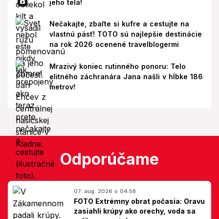
jeho tela!
Nečakajte, zbaľte si kufre a cestujte na
vlastnú päsť! TOTO sú najlepšie destinácie
na rok 2026 ocenené travelblogermi
Mrazivý koniec rutinného ponoru: Telo
elitného záchranára Jana našli v hĺbke 186
metrov!
Odporúčame
07. aug. 2026 o 04:58
FOTO Extrémny obrat počasia: Oravu
zasiahli krúpy ako orechy, voda sa