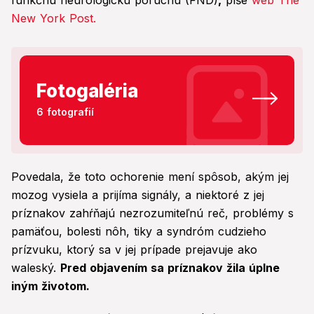
funkčnú neurologickú poruchu (FND)
,
píše
web The
New York Post.
Fotogaléria
6 fotografií
Povedala, že toto ochorenie mení spôsob, akým jej
mozog vysiela a prijíma signály, a niektoré z jej
príznakov zahŕňajú nezrozumiteľnú reč, problémy s
pamäťou, bolesti nôh, tiky a syndróm cudzieho
prízvuku, ktorý sa v jej prípade prejavuje ako
waleský.
Pred objavením sa príznakov žila úplne
iným životom.