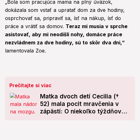
„Bola som pracujúca mama na plný úväzok,
dokázala som vstať a upratať dom za dve hodiny,
osprchovať sa, pripraviť sa, ísť na nákup, ísť do
práce a vrátiť sa domov.
Teraz mi musia v sprche
asistovať, aby mi neodišli nohy, domáce práce
nezvládnem za dve hodiny, sú to skôr dva dni,“
lamentovala Zoe.
Prečítajte si viac
Matka dvoch detí Cecilia (†
52) mala pocit mravčenia v
zápästí: O niekoľko týždňov
zomrela!