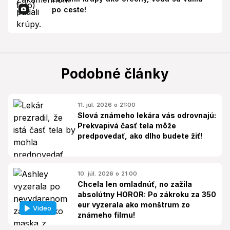
po ceste!
Podobné články
11. júl. 2026 o 21:00
Slová známeho lekára vás odrovnajú:
Prekvapivá časť tela môže
predpovedať, ako dlho budete žiť!
10. júl. 2026 o 21:00
Chcela len omladnúť, no zažila
absolútny HOROR: Po zákroku za 350
eur vyzerala ako monštrum zo
Video
známeho filmu!