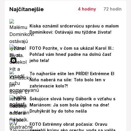
Najčítanejšie
4 hodiny
72 hodín
Kiska oznámil srdcervúcu správu o malom
Dominikovi: Ostávajú mu týždne života!
FOTO Pozrite, v čom sa ukázal Karol III.:
Pohľad vám hneď padne na dolnú časť
jeho tela!
To najhoršie ešte len PRÍDE! Extrémne El
Niño naberá na sile: Toto bolo len v
zahrievacie kolo?!
Šokujúce slová Ivany Gáborík o vzťahu s
Mariánom: Ja som bola úplne na dne!
Druhýkrát by do toho nešla
FOTO Extrémny obrat počasia: Oravu
zasiahli krúpy ako orechy, voda sa valila