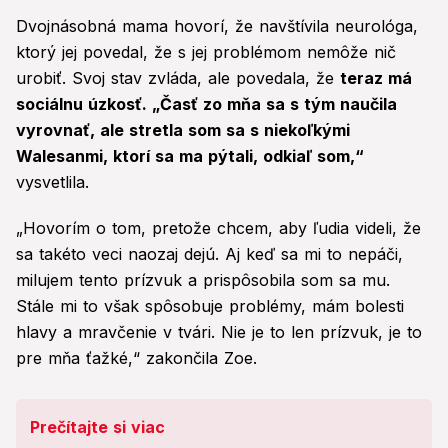
Dvojnásobná mama hovorí, že navštívila neurológa,
ktorý jej povedal, že s jej problémom nemôže nič
urobiť. Svoj stav zvláda, ale povedala, že
teraz má
sociálnu úzkosť. „Časť zo mňa sa s tým naučila
vyrovnať, ale stretla som sa s niekoľkými
Walesanmi, ktorí sa ma pýtali, odkiaľ som,“
vysvetlila.
„Hovorím o tom, pretože chcem, aby ľudia videli, že
sa takéto veci naozaj dejú. Aj keď sa mi to nepáči,
milujem tento prízvuk a prispôsobila som sa mu.
Stále mi to však spôsobuje problémy, mám bolesti
hlavy a mravčenie v tvári. Nie je to len prízvuk, je to
pre mňa ťažké,“ zakončila Zoe.
Prečítajte si viac