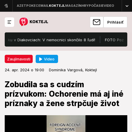
Prihlásiť
 v Diakovciach: V nemocnici skončilo 8 ľudí!
FOTO Pozrite, v čom
Video
Zaujímavosti
24. apr. 2024 o 19:00
Zaujímavosti
24. apr. 2024 o 19:00
Zobudila sa s cudzím prízvukom:
Dominika Vargová,
Koktejl
Ochorenie má aj iné príznaky a
Zobudila sa s cudzím
žene strpčuje život
prízvukom: Ochorenie má aj iné
príznaky a žene strpčuje život
Na ochorenie si pomaly zvyká.