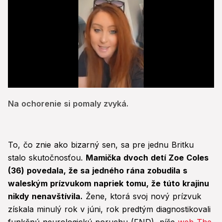
0
of
Na ochorenie si pomaly zvyká.
31
seconds
To, čo znie ako bizarný sen, sa pre jednu Britku
stalo skutočnosťou.
Mamička dvoch detí Zoe Coles
(36) povedala, že sa jedného rána zobudila s
waleským prízvukom napriek tomu, že túto krajinu
nikdy nenavštívila.
Žene, ktorá svoj nový prízvuk
získala minulý rok v júni, rok predtým diagnostikovali