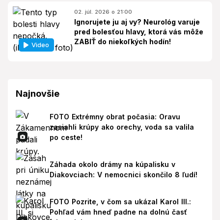
02. júl. 2026 o 21:00
Ignorujete ju aj vy? Neurológ varuje
pred bolesťou hlavy, ktorá vás môže
ZABIŤ do niekoľkých hodín!
Video
Najnovšie
FOTO Extrémny obrat počasia: Oravu
zasiahli krúpy ako orechy, voda sa valila
po ceste!
Záhada okolo drámy na kúpalisku v
Diakovciach: V nemocnici skončilo 8 ľudí!
FOTO Pozrite, v čom sa ukázal Karol III.:
Pohľad vám hneď padne na dolnú časť