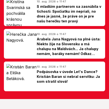
10. aug. 2026 o 11:47
S mladším partnerom sa zasnúbila v
tichosti: Spočiatku im nepriali, no
dnes je jasné, že práve on je pre
našu herečku ten pravý
10. aug. 2026 o 11:47
Arabela Jana Nagyová na plné ústa:
Niekto žije na Slovensku a má
chalupu na Maldivách... Ja chalupy
nemám, baráky nemám! Odkaz
Slovákom
10. aug. 2026 o 11:47
Podpásovka v úvode Let's Dance?
Kristián Baran si nebral servítku: Ja
som stratil slová!