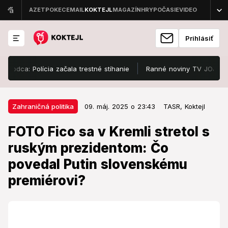
Prihlásiť
a: Polícia začala trestné stíhanie
Ranné noviny TV JOJ prekvapuj
09. máj. 2025 o 23:43
Zahraničná politika
Zahraničná politika
09. máj. 2025 o 23:43
TASR,
Koktejl
FOTO Fico sa v Kremli stretol s
FOTO Fico sa v Kremli stretol s
ruským prezidentom: Čo povedal
ruským prezidentom: Čo
Putin slovenskému premiérovi?
povedal Putin slovenskému
Ruský prezident prisľúbil, že sa bude snažiť o
premiérovi?
obnovenie bilaterálnych vzťahov so Slovenskom,
ktoré je členom EÚ a NATO.