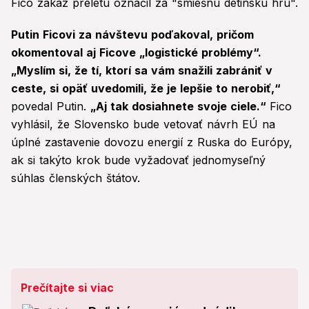
Fico zákaz preletu označil za "smiešnu detinskú hru".
Putin Ficovi za návštevu poďakoval, pričom
okomentoval aj Ficove „logistické problémy“.
„Myslím si, že tí, ktorí sa vám snažili zabrániť v
ceste, si opäť uvedomili, že je lepšie to nerobiť,“
povedal Putin.
„Aj tak dosiahnete svoje ciele.“
Fico
vyhlásil, že Slovensko bude vetovať návrh EÚ na
úplné zastavenie dovozu energií z Ruska do Európy,
ak si takýto krok bude vyžadovať jednomyseľný
súhlas členských štátov.
Prečítajte si viac