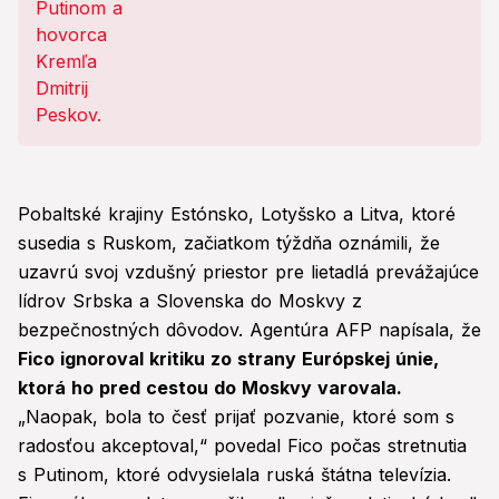
premiéra za „akt hrdinstva“
Pobaltské krajiny Estónsko, Lotyšsko a Litva, ktoré
susedia s Ruskom, začiatkom týždňa oznámili, že
uzavrú svoj vzdušný priestor pre lietadlá prevážajúce
lídrov Srbska a Slovenska do Moskvy z
bezpečnostných dôvodov. Agentúra AFP napísala, že
Fico ignoroval kritiku zo strany Európskej únie,
ktorá ho pred cestou do Moskvy varovala.
„Naopak, bola to česť prijať pozvanie, ktoré som s
radosťou akceptoval,“ povedal Fico počas stretnutia
s Putinom, ktoré odvysielala ruská štátna televízia.