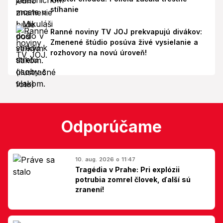
stíhanie
Ranné noviny TV JOJ prekvapujú divákov:
Zmenené štúdio posúva živé vysielanie a
rozhovory na novú úroveň!
Odporúčame
10. aug. 2026 o 11:47
Tragédia v Prahe: Pri explózii
potrubia zomrel človek, ďalší sú
zranení!