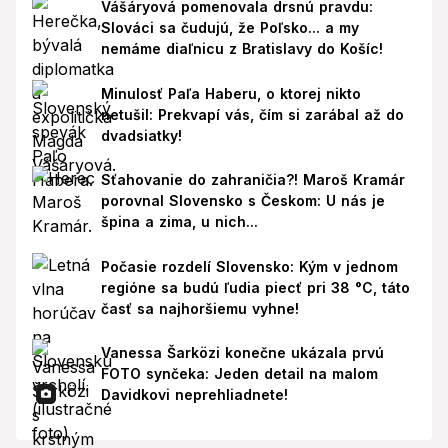
Vášáryová pomenovala drsnú pravdu:
Slováci sa čudujú, že Poľsko... a my
nemáme diaľnicu z Bratislavy do Košíc!
Minulosť Paľa Haberu, o ktorej nikto
netušil: Prekvapí vás, čím si zarábal až do
dvadsiatky!
Sťahovanie do zahraničia?! Maroš Kramár
porovnal Slovensko s Českom: U nás je
špina a zima, u nich...
Počasie rozdelí Slovensko: Kým v jednom
regióne sa budú ľudia piecť pri 38 °C, táto
časť sa najhoršiemu vyhne!
Vanessa Šarközi konečne ukázala prvú
FOTO synčeka: Jeden detail na malom
Davidkovi neprehliadnete!