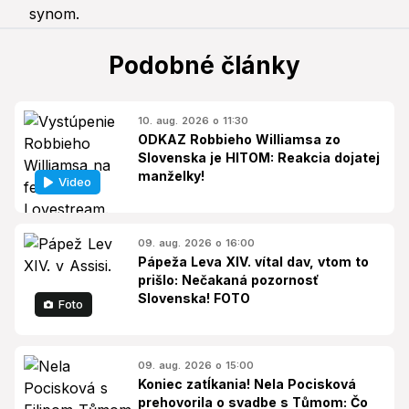
Podobné články
10. aug. 2026 o 11:30
ODKAZ Robbieho Williamsa zo
Slovenska je HITOM: Reakcia dojatej
manželky!
Video
09. aug. 2026 o 16:00
Pápeža Leva XIV. vítal dav, vtom to
prišlo: Nečakaná pozornosť
Slovenska! FOTO
Foto
09. aug. 2026 o 15:00
Koniec zatĺkania! Nela Pocisková
prehovorila o svadbe s Tůmom: Čo