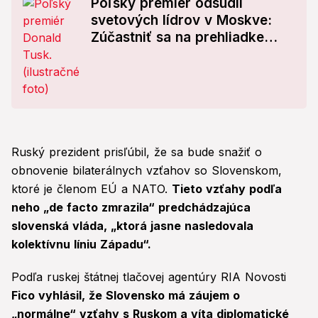
Poľský premiér odsúdil
svetových lídrov v Moskve:
Zúčastniť sa na prehliadke
armády takejto krajiny prináša
hanbu
Ruský prezident prisľúbil, že sa bude snažiť o
obnovenie bilaterálnych vzťahov so Slovenskom,
ktoré je členom EÚ a NATO.
Tieto vzťahy podľa
neho „de facto zmrazila“ predchádzajúca
slovenská vláda, „ktorá jasne nasledovala
kolektívnu líniu Západu“.
Podľa ruskej štátnej tlačovej agentúry RIA Novosti
Fico vyhlásil, že Slovensko má záujem o
„normálne“ vzťahy s Ruskom a víta diplomatické