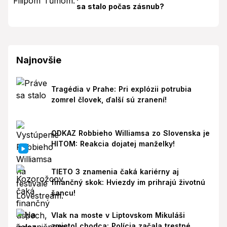
sa stalo počas zásnub?
Najnovšie
Tragédia v Prahe: Pri explózii potrubia
zomrel človek, ďalší sú zranení!
ODKAZ Robbieho Williamsa zo Slovenska je
HITOM: Reakcia dojatej manželky!
TIETO 3 znamenia čaká kariérny aj
finančný skok: Hviezdy im prihrajú životnú
šancu!
Vlak na moste v Liptovskom Mikuláši
zmietol chodca: Polícia začala trestné